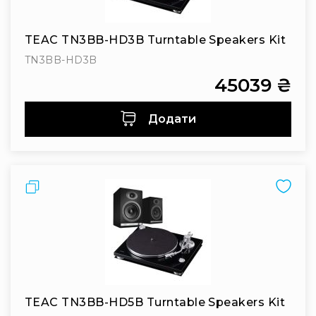
людей
з
вадами
TEAC TN3BB-HD3B Turntable Speakers Kit
слуху
TN3BB-HD3B
Підсилення
для
45039 ₴
навушників
Аксесуари
Додати
і
комплектуючі
Гарнітури
Для
Порівняти
трансляцій
і
ТБ
Для
геймерів/
блогерів
Для
TEAC TN3BB-HD5B Turntable Speakers Kit
домашньої