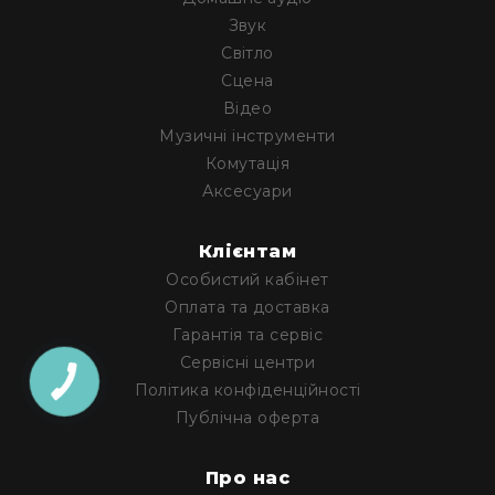
Архітектурне
Звук
освітлення
Світло
Для
Сцена
приміщень
Відео
Просто
Музичні інструменти
неба
Комутація
Для
Аксесуари
занурення
Ефекти
Стробоскопи
Клієнтам
Особистий кабінет
Лазери
Оплата та доставка
Конфетті
Гарантія та сервіс
машини
Сервісні центри
Генератори
Політика конфіденційності
диму/
туману
Публічна оферта
Генератори
снігу
Про нас