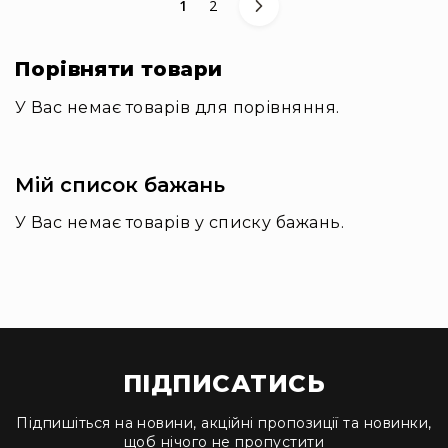
You're currently reading page
Сторінка
1
2
та
комплектуючі
Світло
Порівняти товари
Динамічне
світло
У Вас немає товарів для порівняння.
Прилади
LED
Прилади
Мій список бажань
LED
мультиспектральні
У Вас немає товарів у списку бажань.
Прилади
LED
мултичіпові
Прилади
з
газоразрядною
лампою
ПІДПИСАТИСЬ
Прилади
лазерні
Підпишіться на новини, акційні пропозиції та новинки,
щоб нічого не пропустити