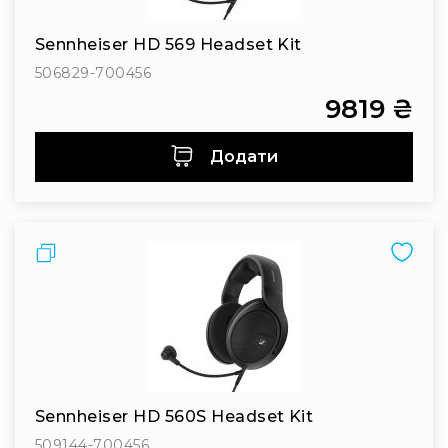
Інсталяційна
акустика
Sennheiser HD 569 Headset Kit
Лінійні
506829-700456
масиви
9819 ₴
Підсилювачі
потужності
Додати
Підсилювачі
трансляційні
Портативні
акустичні
Порівняти
системи
Аксесуари
та
комплектуючі
Радіосистеми
Портативні
системи
Sennheiser HD 560S Headset Kit
Стаціонарні
509144-700456