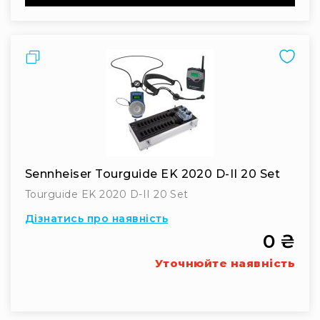
та
консолі
Аудіоінтерфейси
Порівняти
Процесори
та
кросовери
Сплітери,
суматори,
ді-
бокси
Sennheiser Tourguide EK 2020 D-II 20 Set
Аксесуари
Tourguide EK 2020 D-II 20 Set
та
компоненти
Дізнатись про наявність
Аудикомп'ютери
0 ₴
Програмне
Уточнюйте наявність
забезпечення
Рекордери
Портативні