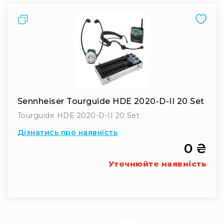
Стаціонарні
Порівняти
Накамерні
Аксесуари
та
компоненти
Програвачі/
ресівери/
ЦАПи
Програвачі
Sennheiser Tourguide HDE 2020-D-II 20 Set
вінілу
Tourguide HDE 2020-D-II 20 Set
Ресивери
Дізнатись про наявність
та
програвачі
0 ₴
ЦАПи
Уточнюйте наявність
та
підсилювачі
Док-
станції
Аксесуари