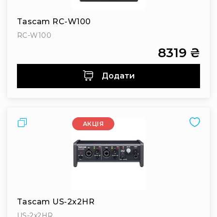
Інсталяційна
акустика
Tascam RC-W100
Лінійні
RC-W100
масиви
8319 ₴
Підсилювачі
потужності
Додати
Підсилювачі
трансляційні
Портативні
акустичні
Порівняти
АКЦІЯ
системи
Аксесуари
та
комплектуючі
Радіосистеми
Портативні
системи
Tascam US-2x2HR
Стаціонарні
US-2x2HR