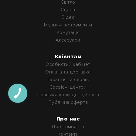
Світло
Архітектурне
Сцена
освітлення
Для
Відео
приміщень
Музичні інструменти
Просто
Комутація
неба
Аксесуари
Для
занурення
Клієнтам
Ефекти
Особистий кабінет
Стробоскопи
Оплата та доставка
Лазери
Гарантія та сервіс
Конфетті
Сервісні центри
машини
Політика конфіденційності
Генератори
Публічна оферта
диму/
туману
Про нас
Генератори
Про компанію
снігу
Контакти