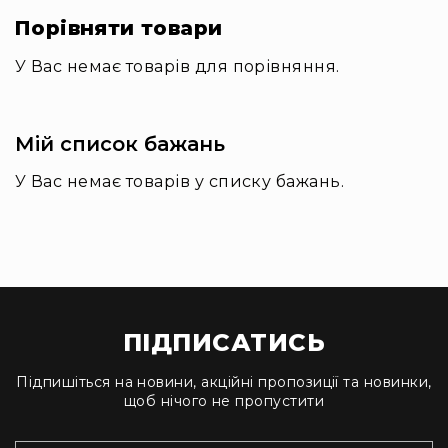
та
Порівняти товари
комплектуючі
Світло
У Вас немає товарів для порівняння.
Динамічне
світло
Прилади
Мій список бажань
LED
Прилади
У Вас немає товарів у списку бажань.
LED
мультиспектральні
Прилади
LED
мултичіпові
Прилади
з
ПІДПИСАТИСЬ
газоразрядною
лампою
Підпишіться на новини, акційні пропозиції та новинки,
щоб нічого не пропустити
Прилади
лазерні