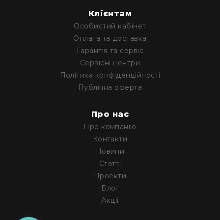
RF
Клієнтам
кабелі
Особистий кабінет
RF
Оплата та доставка
роз'їєми
Гарантія та сервіс
Тайм-
Сервісні центри
коди
Політика конфіденційності
Генератори
Публічна оферта
тайм-
кодів
Про нас
Приймачі
та
Про компанію
передавачі
Контакти
Дисплеї
Новини
Статті
Аксесуари
та
Проекти
комплектуючі
Блог
Мікрофони
Акції
Студійні