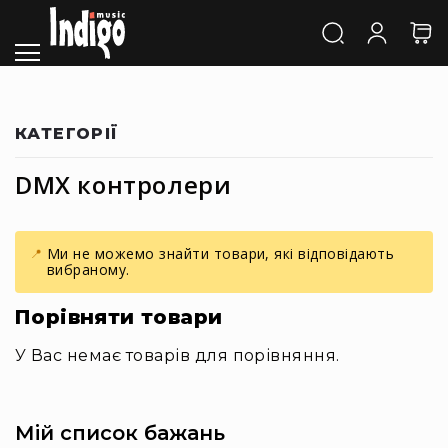
Каталог
Звук
Акустичні
системи
та
КАТЕГОРІЇ
компоненти
Активні
DMX контролери
АС
Пасивні
АС
Ми не можемо знайти товари, які відповідають
Сабвуфери
вибраному.
Саундбари
Порівняти товари
Сценічні
монітори
У Вас немає товарів для порівняння.
Cтудійні
монітори
Автономна
Мій список бажань
акустика