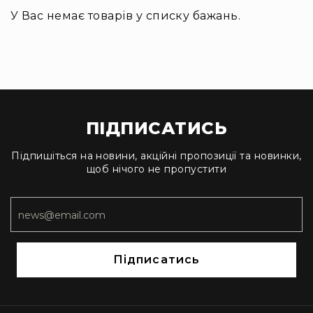
Інсталяційна
У Вас немає товарів у списку бажань.
акустика
Лінійні
масиви
Підсилювачі
потужності
Підсилювачі
ПІДПИСАТИСЬ
трансляційні
Портативні
Підпишіться на новини, акційні пропозиції та новинки,
акустичні
щоб нічого не пропустити
системи
Аксесуари
та
комплектуючі
Радіосистеми
Підписатись
Портативні
системи
Стаціонарні