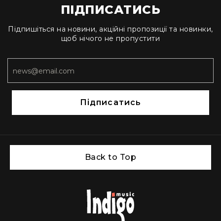
та
ПІДПИСАТИСЬ
комплектуючі
Навушники
Підпишіться на новини, акційні пропозиції та новинки,
Універсальні
щоб нічого не пропустити
Для
аудіофілів
Для
спорту
Для
Підписатись
моніторингу
Для
Dj
та
студій
Back to Top
Для
перегляду
фільмів/
ТБ
Для