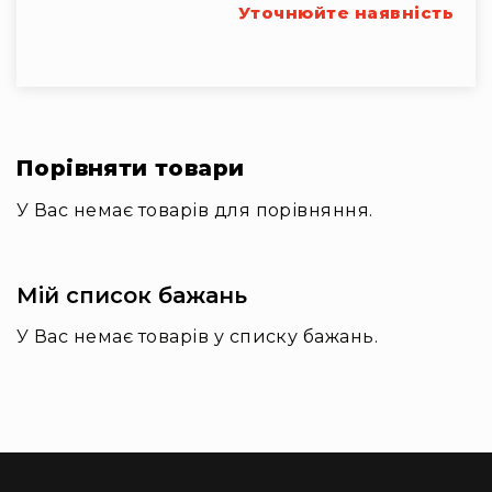
Вокальні
Уточнюйте наявність
Інструментальні
USB-
мікрофони
Конференційні
Петличні
Порівняти товари
З
У Вас немає товарів для порівняння.
оголов'ям
Накамерні
Для
Мій список бажань
мобільних
пристроїв
У Вас немає товарів у списку бажань.
Всі
мікрофони
Мікрофонне
підсилення
Аксесуари