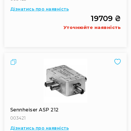
системи
Дізнатись про наявність
Моніторінг
(IEM)
19709 ₴
Приймачі
Уточнюйте наявність
Передавачі
Мікрофонні
голови
Всі
Порівняти
радіосистеми
Аксесуари
та
комплектуючі
Антени
та
антенне
обладнання
Sennheiser ASP 212
Антени
003421
RF
Дізнатись про наявність
розподіл