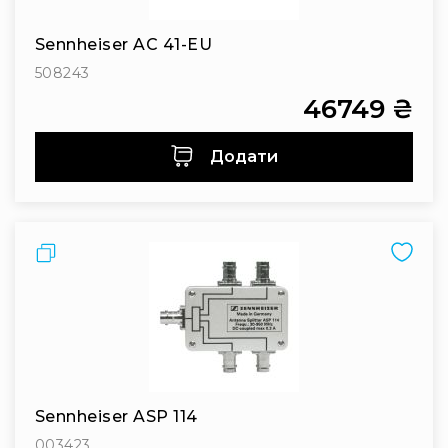
Інсталяційна
акустика
Sennheiser AC 41-EU
Лінійні
508243
масиви
46749 ₴
Підсилювачі
потужності
Додати
Підсилювачі
трансляційні
Портативні
акустичні
Порівняти
системи
Аксесуари
та
комплектуючі
Радіосистеми
Портативні
системи
Sennheiser ASP 114
Стаціонарні
003423