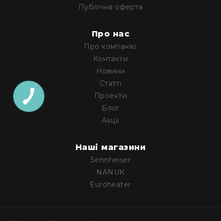
IP
Публічна оферта
телефонії
Для
Про нас
офісів
та
Про компанію
колл-
Контакти
центрів
Новини
Аксесуари
Статті
і
Проекти
комплектуючі
Блог
Рішення
Акції
для
трансляцій
звуку
Наші магазини
Готові
Sennheiser
комплекти
NANUK
для
нарад
Euroheater
і
конференцій
Спікерфони