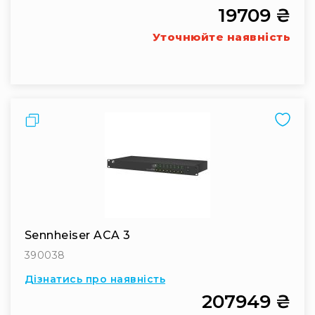
19709 ₴
RF
кабелі
Уточнюйте наявність
RF
роз'їєми
Тайм-
коди
Генератори
Порівняти
тайм-
кодів
Приймачі
та
передавачі
Дисплеї
Sennheiser ACA 3
Аксесуари
та
390038
комплектуючі
Дізнатись про наявність
Мікрофони
207949 ₴
Студійні