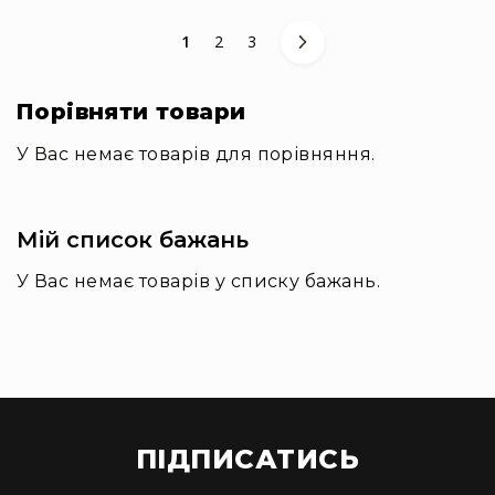
та
комплектуючі
You're currently reading page
Сторінка
Сторінка
1
2
3
Світло
Динамічне
Порівняти товари
світло
Прилади
У Вас немає товарів для порівняння.
LED
Прилади
LED
мультиспектральні
Мій список бажань
Прилади
У Вас немає товарів у списку бажань.
LED
мултичіпові
Прилади
з
газоразрядною
лампою
Прилади
ПІДПИСАТИСЬ
лазерні