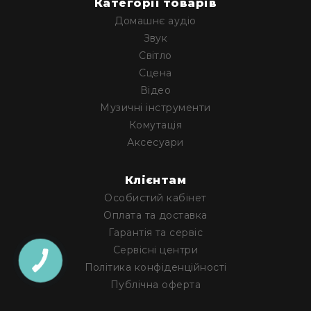
Категорії товарів
Архітектурне
Домашнє аудіо
освітлення
Звук
Для
приміщень
Світло
Сцена
Просто
неба
Відео
Музичні інструменти
Для
занурення
Комутація
Аксесуари
Ефекти
Стробоскопи
Лазери
Клієнтам
Особистий кабінет
Конфетті
машини
Оплата та доставка
Гарантія та сервіс
Генератори
диму/
Сервісні центри
туману
Політика конфіденційності
Генератори
Публічна оферта
снігу