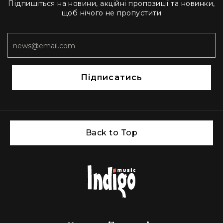
Прилади
Підпишіться на новини, акційні пропозиції та новинки,
цифрові
щоб нічого не пропустити
Статичне
світло
Прилади
LED
Прилади
Підписатись
LED
мультиспектральні
Прилади
LED
мултичіпові
Back to Top
Прилади
з
газоразрядною
лампою
Прилади
з
вольфрамовою
лампою