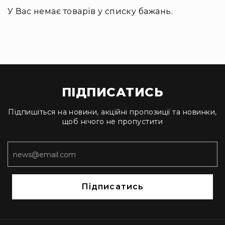
Інсталяційна
У Вас немає товарів у списку бажань.
акустика
Лінійні
масиви
Підсилювачі
потужності
Підсилювачі
ПІДПИСАТИСЬ
трансляційні
Портативні
Підпишіться на новини, акційні пропозиції та новинки,
акустичні
щоб нічого не пропустити
системи
Аксесуари
та
комплектуючі
Радіосистеми
Підписатись
Портативні
системи
Стаціонарні