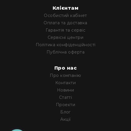
RF
Клієнтам
кабелі
Особистий кабінет
RF
Оплата та доставка
роз'їєми
Гарантія та сервіс
Тайм-
Сервісні центри
коди
Політика конфіденційності
Генератори
Публічна оферта
тайм-
кодів
Про нас
Приймачі
та
Про компанію
передавачі
Контакти
Дисплеї
Новини
Статті
Аксесуари
та
Проекти
комплектуючі
Блог
Мікрофони
Акції
Студійні