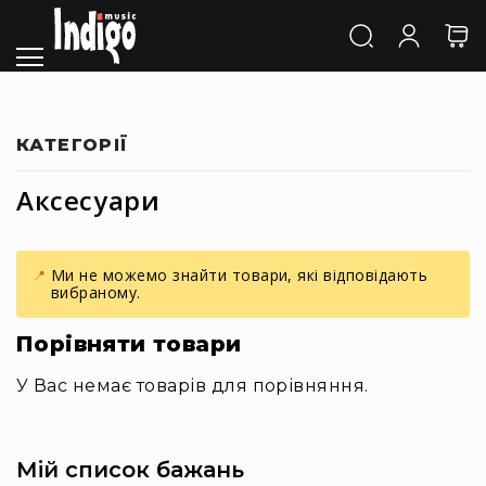
Каталог
Звук
Акустичні
системи
та
КАТЕГОРІЇ
компоненти
Активні
Аксесуари
АС
Пасивні
АС
Ми не можемо знайти товари, які відповідають
Сабвуфери
вибраному.
Саундбари
Порівняти товари
Сценічні
монітори
У Вас немає товарів для порівняння.
Cтудійні
монітори
Автономна
Мій список бажань
акустика