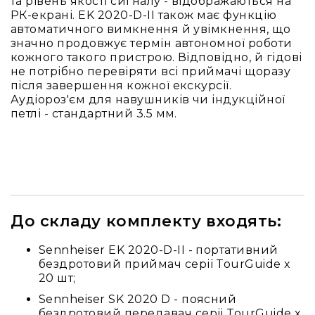
та
та рівень якості сигналу - відображаються на
комплектуючі
РК-екрані. EK 2020-D-II також має функцію
автоматичного вимкнення й увімкнення, що
Навушники
значно продовжує термін автономної роботи
Універсальні
кожного такого пристрою. Відповідно, й гідові
Для
не потрібно перевіряти всі приймачі щоразу
аудіофілів
після завершення кожної екскурсії.
Аудіороз'єм для навушників чи індукційної
Для
петлі - стандартний 3.5 мм.
спорту
Для
моніторингу
Для
Dj
та
студій
До складу комплекту входять:
Для
Sennheiser EK 2020-D-II - портативний
перегляду
бездротовий приймач серії TourGuide x
фільмів/
20 шт;
ТБ
Sennheiser SK 2020 D - поясний
Для
бездротовий передавач серіі TourGuide x