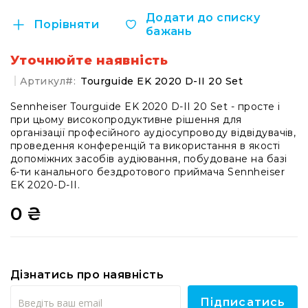
системи
Додати до списку
Моніторінг
Порівняти
бажань
(IEM)
Приймачі
Уточнюйте наявність
Передавачі
Артикул
Tourguide EK 2020 D-II 20 Set
Мікрофонні
Sennheiser Tourguide EK 2020 D-II 20 Set - просте і
голови
при цьому високопродуктивне рішення для
організації професійного аудіосупроводу відвідувачів,
Всі
проведення конференцій та використання в якості
радіосистеми
допоміжних засобів аудіювання, побудоване на базі
Аксесуари
6-ти канального бездротового приймача Sennheiser
та
EK 2020-D-II.
комплектуючі
0 ₴
Антени
та
антенне
обладнання
Антени
Дізнатись про наявність
RF
Підписатись
розподіл