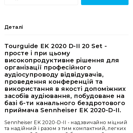
RF
кабелі
RF
Деталі
роз'їєми
Тайм-
коди
Tourguide EK 2020 D-II 20 Set -
Генератори
просте і при цьому
тайм-
високопродуктивне рішення для
кодів
організації професійного
Приймачі
аудіосупроводу відвідувачів,
та
проведення конференцій та
передавачі
використання в якості допоміжних
Дисплеї
засобів аудіювання, побудоване на
Аксесуари
базі 6-ти канального бездротового
та
приймача Sennheiser EK 2020-D-II.
комплектуючі
Мікрофони
Sennheiser EK 2020-D-II - надзвичайно міцний
Студійні
та надійний і разом з тим компактний, легких