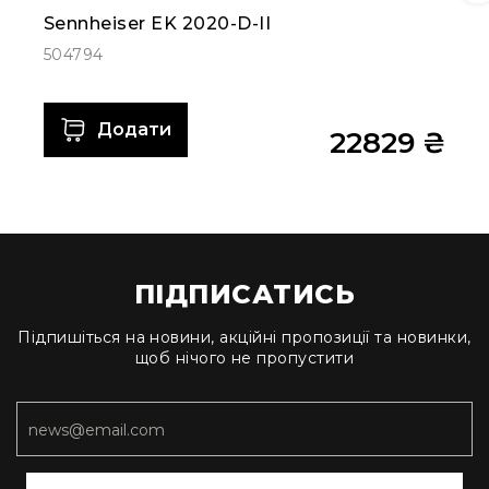
та
Sennheiser EK 2020-D-II
консолі
504794
Аудіоінтерфейси
Процесори
та
Додати
22829 ₴
кросовери
Сплітери,
суматори,
ді-
бокси
Аксесуари
ПІДПИСАТИСЬ
та
компоненти
Підпишіться на новини, акційні пропозиції та новинки,
Аудикомп'ютери
щоб нічого не пропустити
Програмне
забезпечення
Рекордери
Портативні