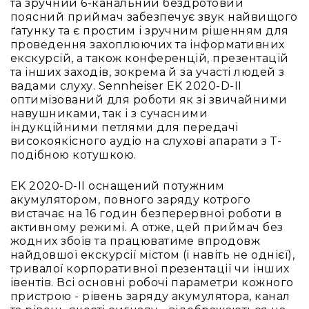
та зручний 6-канальний бездротовий
Вокальні
поясний приймач забезпечує звук найвищого
Інструментальні
ґатунку та є простим і зручним рішенням для
проведення захоплюючих та інформативних
USB-
екскурсій, а також конференцій, презентацій
мікрофони
та інших заходів, зокрема й за участі людей з
Конференційні
вадами слуху. Sennheiser EK 2020-D-II
оптимізований для роботи як зі звичайними
Петличні
навушниками, так і з сучасними
З
індукційними петлями для передачі
оголов'ям
високоякісного аудіо на слухові апарати з Т-
подібною котушкою.
Накамерні
Для
EK 2020-D-II оснащений потужним
мобільних
акумулятором, повного заряду котрого
пристроїв
вистачає на 16 годин безперервної роботи в
Всі
активному режимі. А отже, цей приймач без
мікрофони
жодних збоїв та працюватиме впродовж
найдовшої екскурсії містом (і навіть не однієї),
Мікрофонне
тривалої корпоративної презентації чи інших
підсилення
івентів. Всі основні робочі параметри кожного
Аксесуари
пристрою - рівень заряду акумулятора, канал