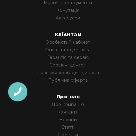
Музичні інструменти
та
комплектуючі
Комутація
Аксесуари
Світло
Динамічне
світло
Клієнтам
Прилади
Особистий кабінет
LED
Оплата та доставка
Прилади
Гарантія та сервіс
LED
мультиспектральні
Сервісні центри
Політика конфіденційності
Прилади
LED
Публічна оферта
мултичіпові
Прилади
Про нас
з
Про компанію
газоразрядною
Контакти
лампою
Новини
Прилади
Статті
лазерні
Проекти