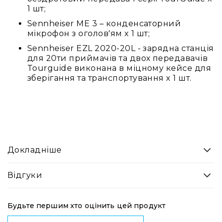
людей
1 шт;
з
вадами
Sennheiser ME 3 – конденсаторний
слуху
мікрофон з оголов'ям x 1 шт;
Підсилення
Sennheiser EZL 2020-20L - зарядна станція
для
для 20ти приймачів та двох передавачів
навушників
Tourguide виконана в міцному кейсе для
зберігання та транспортування x 1 шт.
Аксесуари
і
комплектуючі
Гарнітури
Для
трансляцій
і
Докладніше
ТБ
Для
Відгуки
геймерів/
блогерів
Для
Будьте першим хто оцінить цей продукт
домашньої