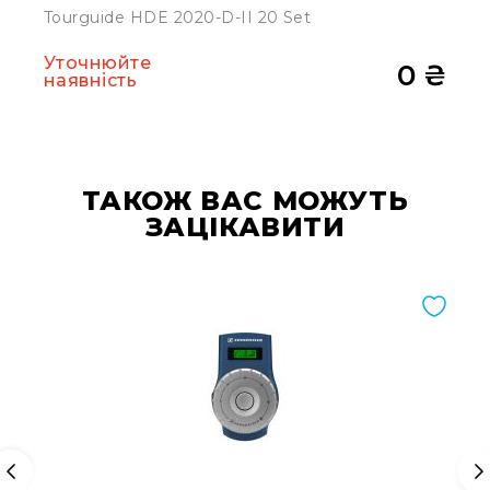
Tourguide HDE 2020-D-II 20 Set
Конференційні
системи
Уточнюйте
0 ₴
наявність
Бари
Системи
синхронного
перекладу
Презентаційні/
ТАКОЖ ВАС МОЖУТЬ
екскурсійні
ЗАЦІКАВИТИ
системи
Системи
службового
зв'язку
Панелі
керування
Процесори
та
обробка
звуку
Мікшери