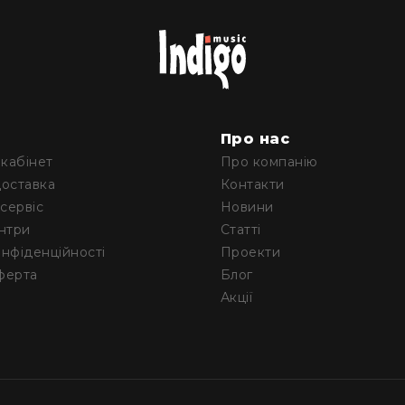
м
Про нас
кабінет
Про компанію
доставка
Контакти
 сервіс
Новини
ентри
Статті
онфіденційності
Проекти
ферта
Блог
Акції