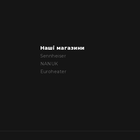
Наші магазини
Sennheiser
NANUK
Euroheater