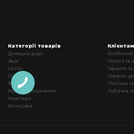
Категорії товарів
Клієнта
Домашнє аудіо
Особистий 
Звук
Оплата та 
Світло
Гарантія та
Сцена
Сервісні ц
Відео
Політика к
Музичні інструменти
Публічна о
Комутація
Аксесуари