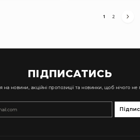
You're currently
Сторінка
1
2
ПІДПИСАТИСЬ
я на новини, акційні пропозиції та новинки, щоб нічого не
Підпи