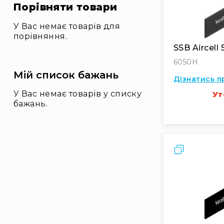
і
Порівняти товари
о
У Вас немає товарів для
А
порівняння.
к
ц
SSB Aircell
ії
6050H
Новини
Мій список бажань
Дізнатись п
Бренди
У Вас немає товарів у списку
Ут
бажань.
Порівняти