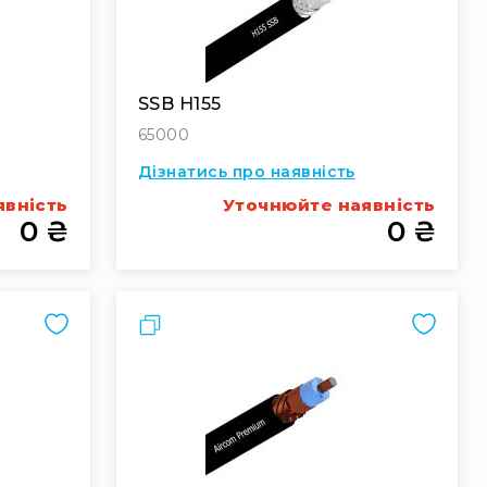
SSB H155
65000
Дізнатись про наявність
явність
Уточнюйте наявність
0 ₴
0 ₴
Порівняти