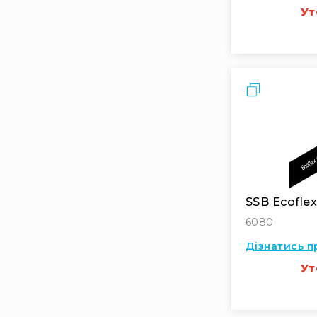
Ут
Порівняти
SSB Ecoflex
6080
Дізнатись п
Ут