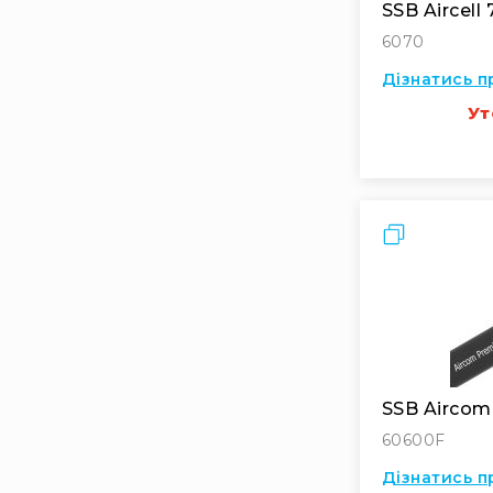
SSB Aircell 
6070
Дізнатись п
Ут
Порівняти
SSB Airco
60600F
Дізнатись п