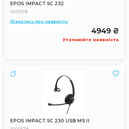
EPOS IMPACT SC 232
та
консолі
1000518
Аудіоінтерфейси
Дізнатись про наявність
Процесори
4949 ₴
та
Уточнюйте наявність
кросовери
Сплітери,
суматори,
ді-
бокси
Порівняти
Аксесуари
та
компоненти
Аудикомп'ютери
Програмне
забезпечення
Рекордери
EPOS IMPACT SC 230 USB MS II
Портативні
1000578