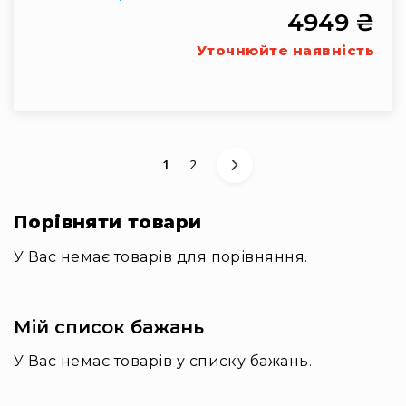
та
4949 ₴
комплектуючі
Уточнюйте наявність
Світло
Динамічне
світло
Прилади
LED
Прилади
You're currently reading page
Сторінка
1
2
LED
мультиспектральні
Прилади
Порівняти товари
LED
мултичіпові
У Вас немає товарів для порівняння.
Прилади
з
газоразрядною
Мій список бажань
лампою
У Вас немає товарів у списку бажань.
Прилади
лазерні