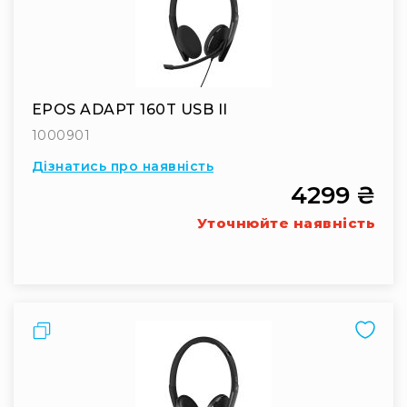
людей
з
вадами
слуху
Підсилення
для
EPOS ADAPT 160T USB II
навушників
1000901
Аксесуари
і
Дізнатись про наявність
комплектуючі
4299 ₴
Гарнітури
Уточнюйте наявність
Для
трансляцій
і
ТБ
Для
Порівняти
геймерів/
блогерів
Для
домашньої