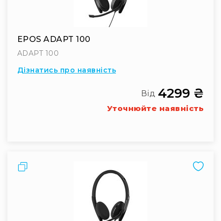
IP
телефонії
Для
офісів
EPOS ADAPT 100
та
ADAPT 100
колл-
центрів
Дізнатись про наявність
Аксесуари
4299 ₴
і
Від
комплектуючі
Уточнюйте наявність
Рішення
для
трансляцій
звуку
Готові
комплекти
Порівняти
для
нарад
і
конференцій
Спікерфони