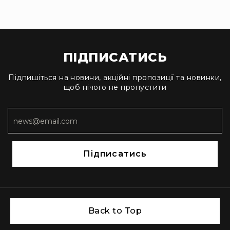
Прилади
цифрові
Статичне
світло
Прилади
ПІДПИСАТИСЬ
LED
Прилади
Підпишіться на новини, акційні пропозиції та новинки,
LED
щоб нічого не пропустити
мультиспектральні
Прилади
LED
мултичіпові
Прилади
Підписатись
з
газоразрядною
лампою
Прилади
з
Back to Top
вольфрамовою
лампою