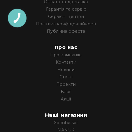
Оплата та доставка
Генератори
піни
Гарантія та сервіс
Сервісні центри
Генератори
вогню
Політика конфіденційності
Публічна оферта
Генератори
мильних
бульбашок
Про нас
Рідина
Про компанію
для
Контакти
генераторів
Новини
Управління
Статті
світлом
Проекти
DMX-
інтерфейси
Блог
Акції
DMX
контролери
Приймально-
Наші магазини
передавачі
Sennheiser
DMX
NANUK