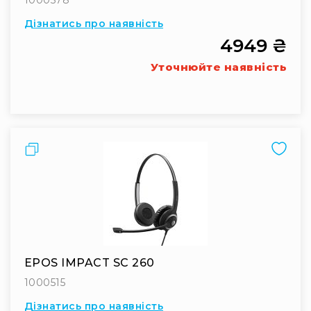
Стаціонарні
Дізнатись про наявність
Накамерні
4949 ₴
Аксесуари
та
Уточнюйте наявність
компоненти
Програвачі/
ресівери/
ЦАПи
Програвачі
Порівняти
вінілу
Ресивери
та
програвачі
ЦАПи
та
підсилювачі
EPOS IMPACT SC 260
Док-
1000515
станції
Аксесуари
Дізнатись про наявність