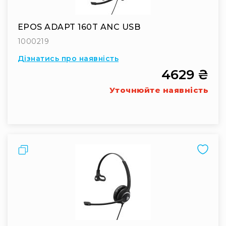
Конференційні
системи
EPOS ADAPT 160T ANC USB
Бари
1000219
Системи
Дізнатись про наявність
синхронного
4629 ₴
перекладу
Презентаційні/
Уточнюйте наявність
екскурсійні
системи
Системи
службового
зв'язку
Порівняти
Панелі
керування
Процесори
та
обробка
звуку
Мікшери