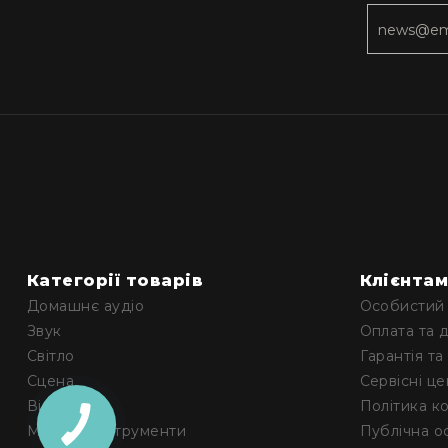
Категорії товарів
Клієнта
Домашнє аудіо
Особистий 
Звук
Оплата та 
Світло
Гарантія та
Сцена
Сервісні ц
Відео
Політика к
Музичні інструменти
Публічна о