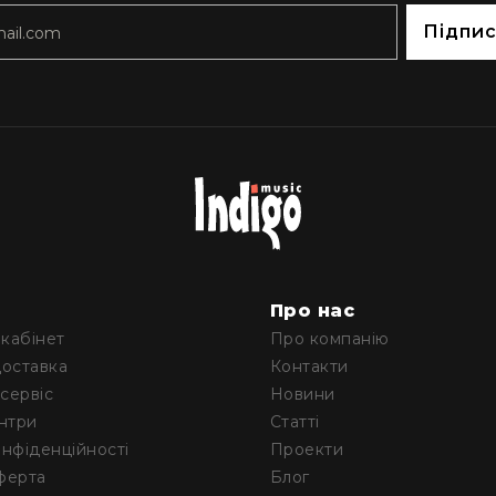
Підпи
м
Про нас
кабінет
Про компанію
доставка
Контакти
 сервіс
Новини
ентри
Статті
онфіденційності
Проекти
ферта
Блог