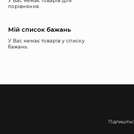
У Вас немає товарів для
і
порівняння.
о
А
к
ц
Мій список бажань
ії
У Вас немає товарів у списку
Новини
бажань.
Бренди
Підпишітьс