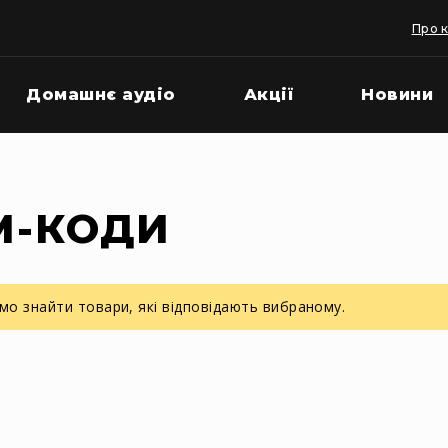
Про 
Домашнє аудіо
Акції
Новини
М-КОДИ
о знайти товари, які відповідають вибраному.