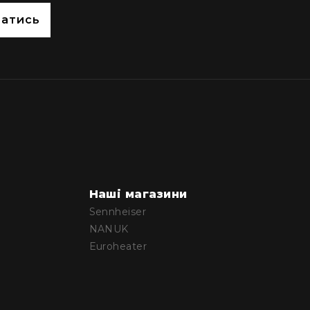
сатись
Наші магазини
Sennheiser
NANUK
Euroheater