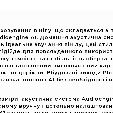
ховування вінілу, що складається з 
ioengine A1. Домашня акустична сис
ь ідеальне звучання вінілу, цей ст
підійде для повсякденного використ
оку точність та стабільність обертан
ьовстановлений високоякісний карт
ожної доріжки. Вбудовані виходи Pho
авача колонок A1 без необхідності 
зміри, акустична система Audioengin
браному вручну і детально налаштован