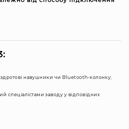
залежно від способу підключення
:
бездротові навушники чи Bluetooth-колонку;
й спеціалістами заводу у відповідних