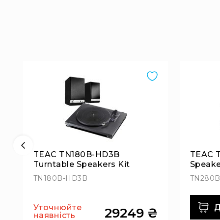
TEAC TN180B-HD3B
TEAC T
Turntable Speakers Kit
Speake
TN180B-HD3B
TN280B
Д
Уточнюйте
₴
29249 ₴
наявність