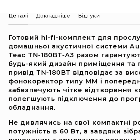
Деталі
Докладніше
Відгуки
Готовий hi-fi-комплект для прослу
домашньої акустичної системи Aud
Teac TN-180BT-A3 разом гарантуют
будь-який дизайн приміщення та 
привід TN-180BT відповідає за вис
фонокоректор типу MM і попередн
забезпечують чітке відтворення к
полегшують підключення до прогр
обладнання.
Не дивлячись на свої компактні ро
потужність в 60 Вт, а завдяки зі