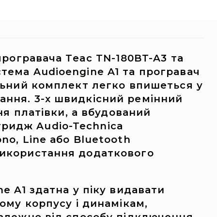
програвача Teac TN-180BT-A3 та
тема Audioengine A1 та програвач
ильний комплект легко впишеться у
ання. 3-х швидкісний ремінний
ня платівки, а вбудований
ридж Audio-Technica
no, Line або Bluetooth
використання додаткового
e A1 здатна у піку видавати
ому корпусу і динамікам,