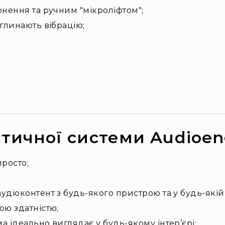
нення та ручним "мікроліфтом";
глинають вібрацію;
тичної системи Audioen
росто;
діоконтент з будь-якого пристрою та у будь-якій 
ою здатністю;
 ідеально виглядає у будь-якому інтер’єрі;