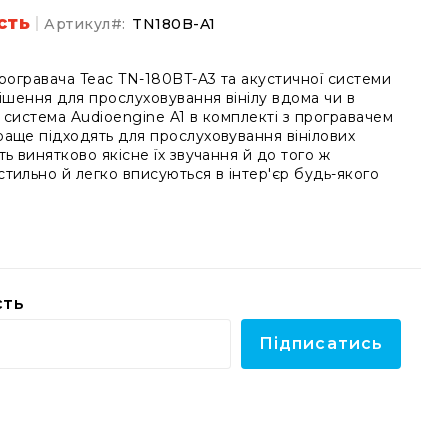
сть
Артикул
TN180B-A1
програвача Teac TN-180BT-A3 та акустичної системи
рішення для прослуховування вінілу вдома чи в
 система Audioengine A1 в комплекті з програвачем
аще підходять для прослуховування вінілових
ь винятково якісне їх звучання й до того ж
тильно й легко вписуються в інтер'єр будь-якого
сть
Підписатись