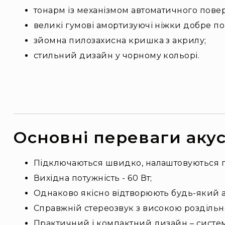
тонарм із механізмом автоматичного повер
великі гумові амортизуючі ніжки добре по
зйомна пилозахисна кришка з акрилу;
стильний дизайн у чорному кольорі.
Основні переваги акус
Підключаються швидко, налаштовуються п
Вихідна потужність - 60 Вт;
Однаково якісно відтворюють будь-який ау
Справжній стереозвук з високою роздільн
Практичний і компактний дизайн – система