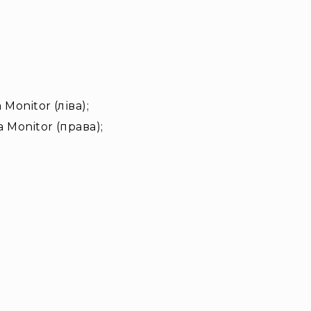
Monitor (ліва);
 Monitor (права);