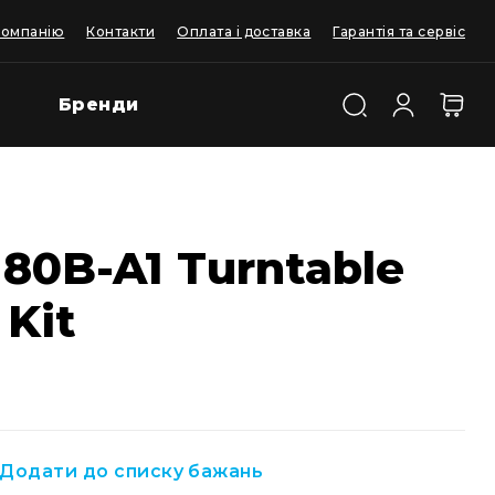
компанію
Контакти
Оплата і доставка
Гарантія та сервіс
Бренди
80B-A1 Turntable
 Kit
Додати до списку бажань