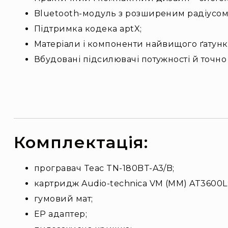
Bluetooth-модуль з розширеним радіусом 
Підтримка кодека aptX;
Матеріали і компоненти найвищого ґатунку
Вбудовані підсилювачі потужності й точно
Комплектація:
програвач Teac TN-180BT-A3/B;
картридж Audio-technica VM (MM) AT3600L
гумовий мат;
EP адаптер;