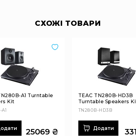
CХОЖІ ТОВАРИ
N280B-A1 Turntable
TEAC TN280B-HD3B
rs Kit
Turntable Speakers Ki
-A1
TN280B-HD3B
одати
Додати
25069 ₴
33