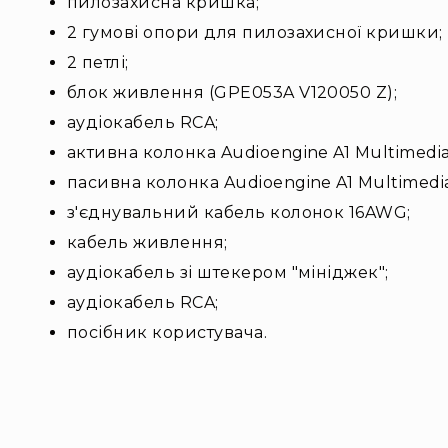
пилозахисна кришка;
2 гумові опори для пилозахисної кришки;
2 петлі;
блок живлення (GPE053A V120050 Z);
аудіокабель RCA;
активна колонка Audioengine A1 Multimedia 
пасивна колонка Audioengine A1 Multimedia
з'єднувальний кабель колонок 16AWG;
кабель живлення;
аудіокабель зі штекером "мініджек";
аудіокабель RCA;
посібник користувача.