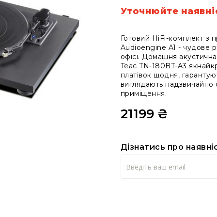
Уточнюйте наявні
Готовий HiFi-комплект з 
Audioengine A1 - чудове 
офісі. Домашня акустична
Teac TN-180BT-A3 якнайкр
платівок щодня, гарантуют
виглядають надзвичайно с
приміщення.
21199 ₴
Дізнатись про наявні