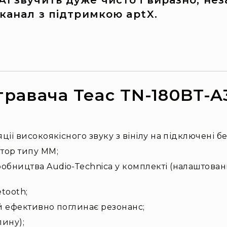
1 звучить дуже чисто і виразно, не
-канал з підтримкою aptX.
равача Teac TN-180BT-A3
ії високоякісного звуку з вінілу на підключені 
тор типу MM;
ництва Audio-Technica у комплекті (налаштовани
tooth;
й ефективно поглинає резонанс;
лину);