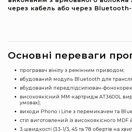
виконаним з армованого волокна A
через кабель або через Bluetooth
Основні переваги прог
програвач вінілу з ремінним приводом;
вбудований модуль Bluetooth для трансляц
вбудований передпідсилювач-фонокорек
високоякісний MM-картридж AT3600L вироб
умовах);
виходи Phono і Line з перемикачем та Blue
стіл виготовлений із високоякісного MDF 
3 швидкості (33-1/3, 45 та 78 обертів на хви