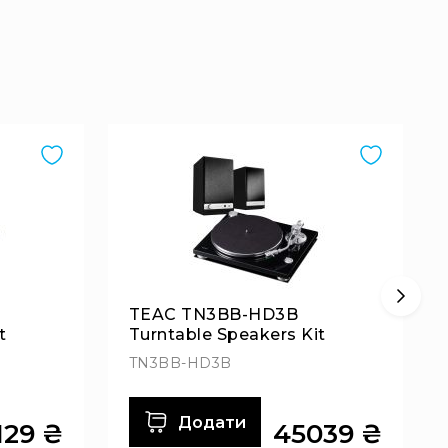
TEAC TN3BB-HD3B
t
Turntable Speakers Kit
TN3BB-HD3B
Додати
129 ₴
45039 ₴