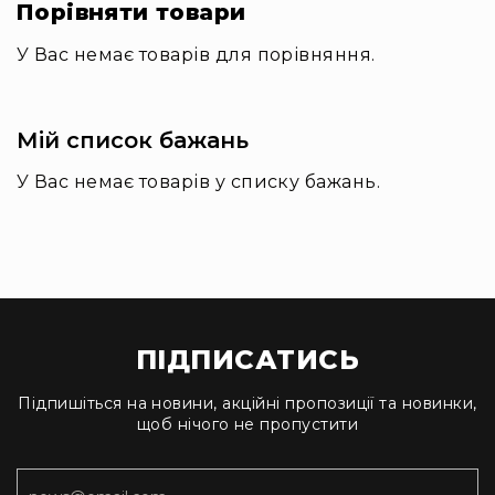
Порівняти товари
та
комплектуючі
У Вас немає товарів для порівняння.
Світло
Динамічне
світло
Прилади
Мій список бажань
LED
У Вас немає товарів у списку бажань.
Прилади
LED
мультиспектральні
Прилади
LED
мултичіпові
Прилади
ПІДПИСАТИСЬ
з
газоразрядною
Підпишіться на новини, акційні пропозиції та новинки,
лампою
щоб нічого не пропустити
Прилади
лазерні