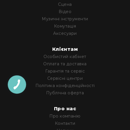
Сцена
Архітектурне
освітлення
Відео
Для
Музичні інструменти
приміщень
Комутація
Просто
Аксесуари
неба
Для
Клієнтам
занурення
Особистий кабінет
Ефекти
Оплата та доставка
Стробоскопи
Гарантія та сервіс
Лазери
Сервісні центри
Конфетті
Політика конфіденційності
машини
Публічна оферта
Генератори
диму/
Про нас
туману
Про компанію
Генератори
Контакти
снігу