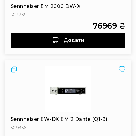
IP
Sennheiser EM 2000 DW-X
телефонії
503735
Для
офісів
76969 ₴
та
колл-
Додати
центрів
Аксесуари
і
комплектуючі
Порівняти
Рішення
для
трансляцій
звуку
Готові
комплекти
для
нарад
Sennheiser EW-DX EM 2 Dante (Q1-9)
і
конференцій
509356
Спікерфони