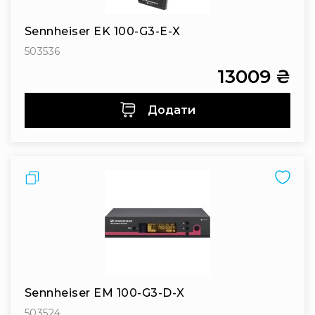
Інсталяційна
акустика
Sennheiser EK 100-G3-E-X
Лінійні
503536
масиви
13009 ₴
Підсилювачі
потужності
Додати
Підсилювачі
трансляційні
Портативні
акустичні
Порівняти
системи
Аксесуари
та
комплектуючі
Радіосистеми
Портативні
системи
Sennheiser EM 100-G3-D-X
Стаціонарні
503524