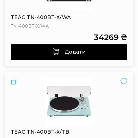
Вокальні
Інструментальні
TEAC TN-400BT-X/WA
USB-
TN-400BT-X/WA
мікрофони
34269 ₴
Конференційні
Петличні
Додати
З
оголов'ям
Накамерні
Для
Порівняти
НОВИНКА
мобільних
пристроїв
Всі
мікрофони
Мікрофонне
підсилення
Аксесуари
TEAC TN-400BT-X/TB