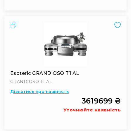
IP
телефонії
Для
офісів
Порівняти
та
колл-
центрів
Аксесуари
і
комплектуючі
Рішення
Esoteric GRANDIOSO T1 AL
для
трансляцій
GRANDIOSO T1 AL
звуку
Дізнатись про наявність
Готові
комплекти
3619699 ₴
для
нарад
Уточнюйте наявність
і
конференцій
Спікерфони