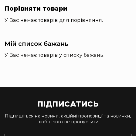
та
Порівняти товари
консолі
У Вас немає товарів для порівняння.
Аудіоінтерфейси
Процесори
та
кросовери
Мій список бажань
Сплітери,
У Вас немає товарів у списку бажань.
суматори,
ді-
бокси
Аксесуари
та
компоненти
Аудикомп'ютери
ПІДПИСАТИСЬ
Програмне
забезпечення
Підпишіться на новини, акційні пропозиції та новинки,
щоб нічого не пропустити
Рекордери
Портативні