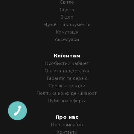
Світло
та
комплектуючі
Сцена
Відео
Світло
Динамічне
Музичні інструменти
світло
Комутація
Прилади
Аксесуари
LED
Прилади
Клієнтам
LED
мультиспектральні
Особистий кабінет
Оплата та доставка
Прилади
LED
Гарантія та сервіс
мултичіпові
Сервісні центри
Прилади
Політика конфіденційності
з
Публічна оферта
газоразрядною
КНОПКА
лампою
ЗВ'ЯЗКУ
Про нас
Прилади
Про компанію
лазерні
Контакти