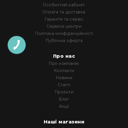
Прилади
Особистий кабінет
цифрові
Оплата та доставка
Статичне
Гарантія та сервіс
світло
Сервісні центри
Прилади
LED
Політика конфіденційності
Публічна оферта
Прилади
LED
мультиспектральні
Про нас
Прилади
Про компанію
LED
Контакти
мултичіпові
Новини
Прилади
Статті
з
Проекти
газоразрядною
лампою
Блог
Акції
Прилади
з
вольфрамовою
Наші магазини
лампою