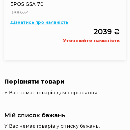
EPOS GSA 70
та
консолі
1000234
Аудіоінтерфейси
Дізнатись про наявність
Процесори
2039 ₴
та
кросовери
Уточнюйте наявність
Сплітери,
суматори,
ді-
бокси
Аксесуари
та
Порівняти товари
компоненти
У Вас немає товарів для порівняння.
Аудикомп'ютери
Програмне
забезпечення
Мій список бажань
Рекордери
Портативні
У Вас немає товарів у списку бажань.