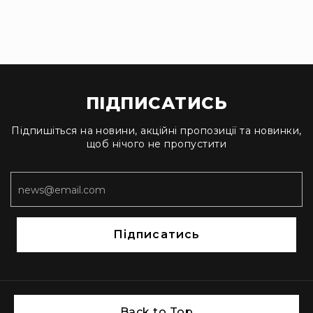
Стаціонарні
Накамерні
Аксесуари
та
компоненти
Програвачі/
ПІДПИСАТИСЬ
ресівери/
ЦАПи
Підпишіться на новини, акційні пропозиції та новинки,
Програвачі
щоб нічого не пропустити
вінілу
Ресивери
та
програвачі
ЦАПи
Підписатись
та
підсилювачі
Док-
станції
Аксесуари
Back to Top