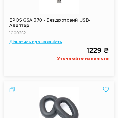
IP
телефонії
Для
офісів
EPOS GSA 370 - Бездротовий USB-
та
Адаптер
колл-
1000262
центрів
Дізнатись про наявність
Аксесуари
і
1229 ₴
комплектуючі
Уточнюйте наявність
Рішення
для
трансляцій
звуку
Готові
комплекти
Порівняти
для
нарад
і
конференцій
Спікерфони