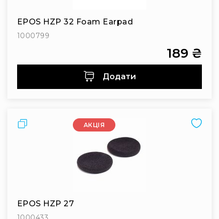
Інсталяційна
акустика
EPOS HZP 32 Foam Earpad
Лінійні
1000799
масиви
189 ₴
Підсилювачі
потужності
Додати
Підсилювачі
трансляційні
Портативні
акустичні
Порівняти
АКЦІЯ
системи
Аксесуари
та
комплектуючі
Радіосистеми
Портативні
системи
EPOS HZP 27
Стаціонарні
1000433