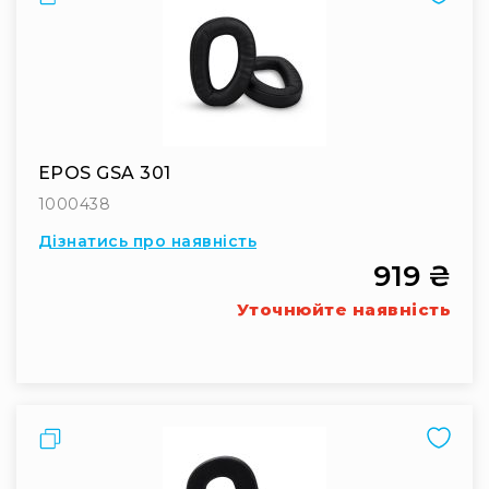
та
комплектуючі
Навушники
Універсальні
Для
аудіофілів
Для
EPOS GSA 301
спорту
1000438
Для
моніторингу
Дізнатись про наявність
919 ₴
Для
Dj
Уточнюйте наявність
та
студій
Для
перегляду
фільмів/
Порівняти
ТБ
Для