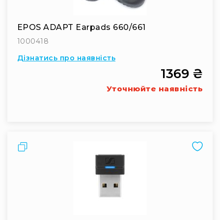
Конференційні
системи
EPOS ADAPT Earpads 660/661
Бари
1000418
Системи
Дізнатись про наявність
синхронного
1369 ₴
перекладу
Презентаційні/
Уточнюйте наявність
екскурсійні
системи
Системи
службового
зв'язку
Порівняти
Панелі
керування
Процесори
та
обробка
звуку
Мікшери