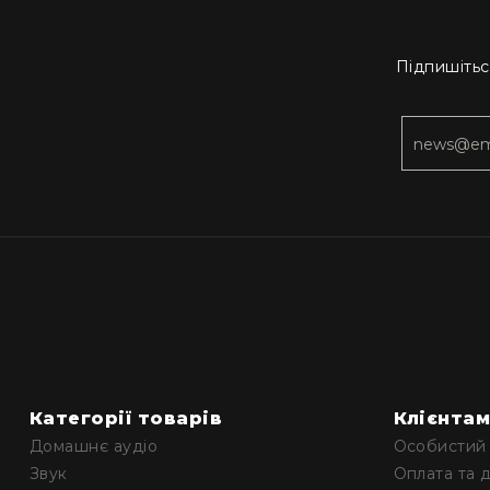
Підпишітьс
Категорії товарів
Клієнта
Домашнє аудіо
Особистий 
Звук
Оплата та 