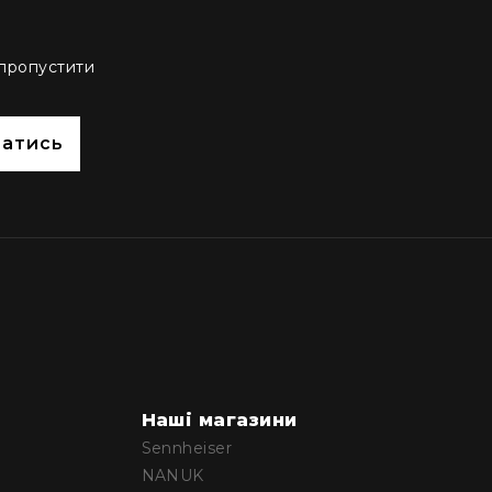
 пропустити
сатись
Наші магазини
Sennheiser
NANUK