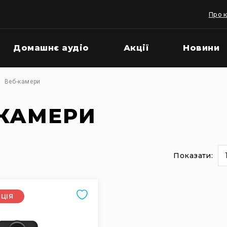
Про 
Домашнє аудіо
Акції
Новини
Веб-камери
-КАМЕРИ
Показати:
и
на
сторінці
КЦІЯ