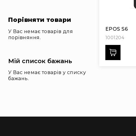
і
о
А
Порівняти товари
к
ц
EPOS S6
У Вас немає товарів для
ії
порівняння.
1001204
Новини
Дода
Бренди
Мій список бажань
У Вас немає товарів у списку
бажань.