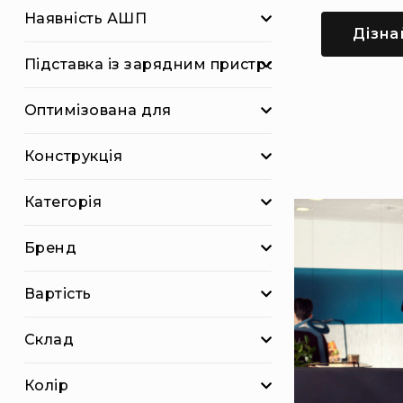
і
Наявність АШП
о
Дізна
А
Підставка із зарядним пристроєм
к
ц
ії
Оптимізована для
Новини
Конструкція
Бренди
Категорія
Бренд
Вартість
Склад
Колір