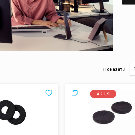
Показати:
и
на
сторінці
Порівняти
АКЦІЯ