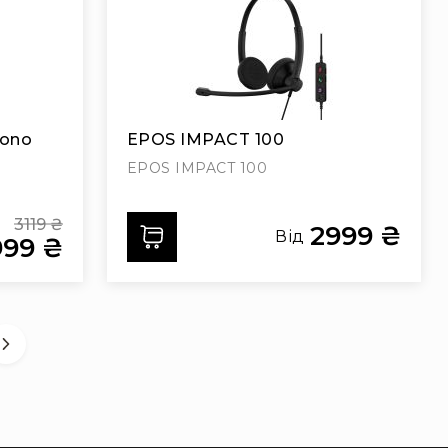
Mono
EPOS IMPACT 100
EPOS IMPACT 100
3119 ₴
2999 ₴
Додати
Від
999 ₴
Regular
Price
cial
ce
g page
ка