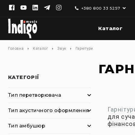
+380 800 33 5257
Каталог
К
а
т
а
Головна
Каталог
Звук
Гарнітури
л
о
ГАРН
г
Д
КАТЕГОРІЇ
о
м
а
Фільтри
Тип перетворювача
ш
н
Гарніту
Тип акустичного оформлення
є
для суч
а
фінансо
у
Тип амбушюр
д