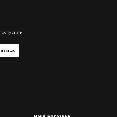
 пропустити
сатись
Наші магазини