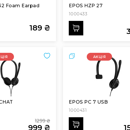
32 Foam Earpad
EPOS HZP 27
1000433
189 ₴
ти
Додати
S
P
Порівняти
КЦІЯ
АКЦІЯ
 CHAT
EPOS PC 7 USB
1000431
1299 ₴
ти
Додати
999 ₴
1
Regular