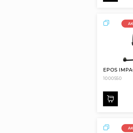
Порівняти
А
EPOS IMPA
1000550
Дода
Порівняти
А