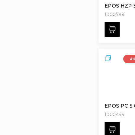
EPOS HZP 
1000799
Дода
Порівняти
А
EPOS PC 5
1000445
Дода