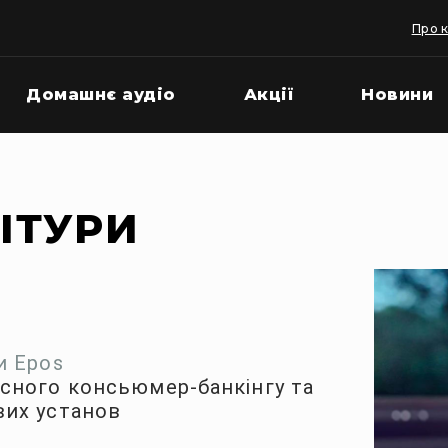
Про 
Домашнє аудіо
Акції
Новини
ІТУРИ
ри Epos
асного консьюмер-банкінгу та
вих установ