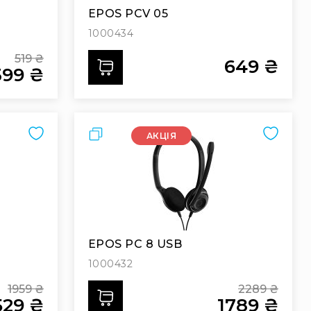
EPOS PCV 05
1000434
519 ₴
649 ₴
Додати
399 ₴
Regular
Price
pecial
rice
Порівняти
АКЦІЯ
EPOS PC 8 USB
1000432
1959 ₴
2289 ₴
Додати
529 ₴
1789 ₴
Regular
Regular