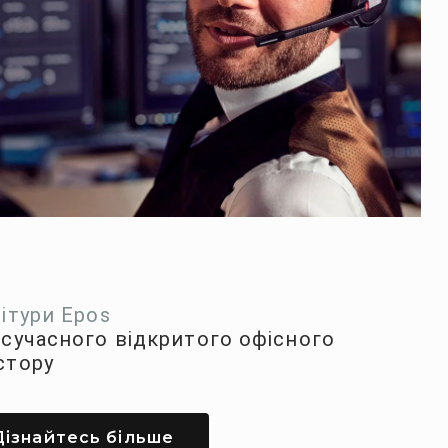
нітури Epos
 сучасного відкритого офісного
стору
Дізнайтесь більше