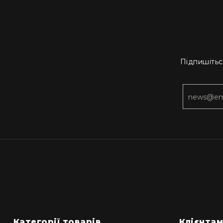
Підпишітьс
Категорії товарів
Клієнта