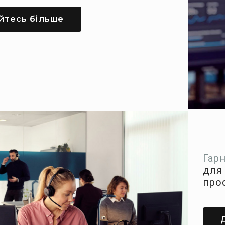
йтесь більше
Гар
для
про