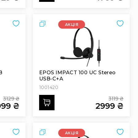
Price
Price
ecial
Special
ice
Price
Порівняти
АКЦІЯ
B
EPOS IMPACT 100 UC Stereo
USB-C+A
1001420
3129 ₴
3119 ₴
Додати
999 ₴
2999 ₴
Regular
Regular
Price
Price
cial
Special
ce
Price
Порівняти
АКЦІЯ