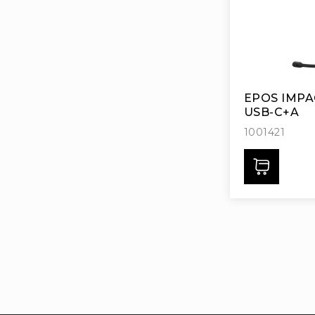
EPOS IMPAC
USB-C+A
1001421
Дода