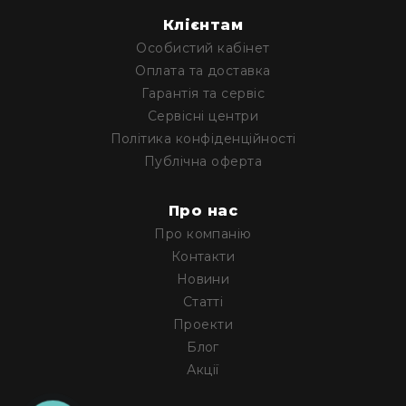
RF
Клієнтам
кабелі
Особистий кабінет
RF
Оплата та доставка
роз'їєми
Гарантія та сервіс
Тайм-
Сервісні центри
коди
Політика конфіденційності
Генератори
Публічна оферта
тайм-
кодів
Про нас
Приймачі
та
Про компанію
передавачі
Контакти
Дисплеї
Новини
Статті
Аксесуари
та
Проекти
комплектуючі
Блог
Мікрофони
Акції
Студійні