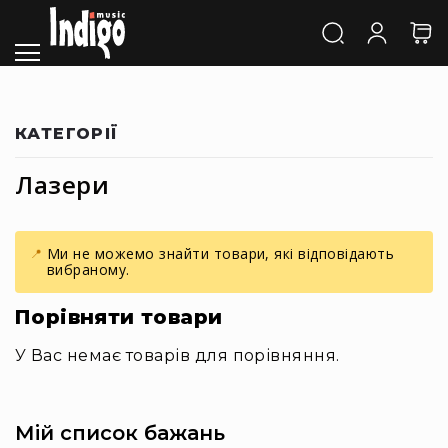
Каталог
Звук
Акустичні
системи
та
КАТЕГОРІЇ
компоненти
Активні
Лазери
АС
Пасивні
АС
Ми не можемо знайти товари, які відповідають
Сабвуфери
вибраному.
Саундбари
Порівняти товари
Сценічні
монітори
У Вас немає товарів для порівняння.
Cтудійні
монітори
Автономна
Мій список бажань
акустика