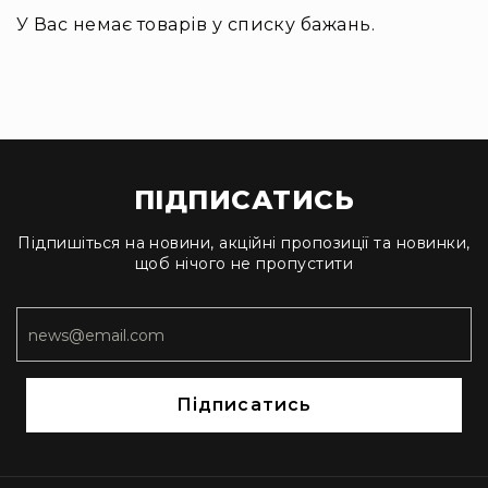
Інсталяційна
У Вас немає товарів у списку бажань.
акустика
Лінійні
масиви
Підсилювачі
потужності
Підсилювачі
ПІДПИСАТИСЬ
трансляційні
Портативні
Підпишіться на новини, акційні пропозиції та новинки,
акустичні
щоб нічого не пропустити
системи
Аксесуари
та
комплектуючі
Радіосистеми
Підписатись
Портативні
системи
Стаціонарні