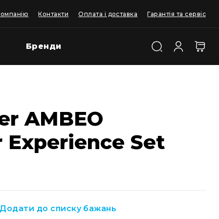
компанію
Контакти
Оплата і доставка
Гарантія та сервіс
Бренди
ser AMBEO
 Experience Set
Додати до списку бажань