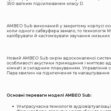
350-ватним підсилювачем класу D.
AMBEO Sub виконаний у закритому корпусі особл
коли одного сабвуфера замало, то технологія M
калібрувати й кастомізувати звучання низьких т
Новий AMBEO Sub окрім вдосконаленої системи 
особливості акустики приміщення і миттєво ад
кімнаті зі складним плануванням. Управління 
Пара хвилин на підключення та налаштування 
Основні переваги моделі AMBEO Sub:
Ультрасучасна технологія аудіовіртуалізаці