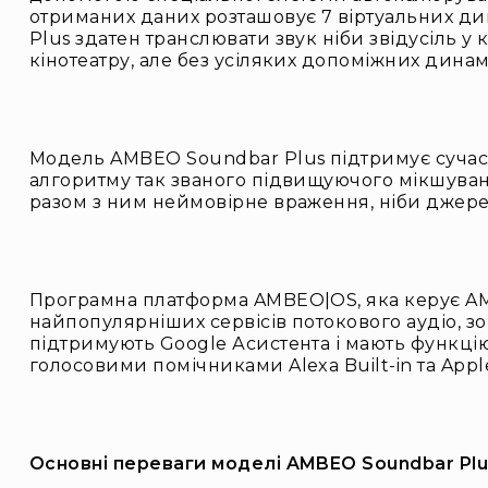
отриманих даних розташовує 7 віртуальних дин
Plus здатен транслювати звук ніби звідусіль у
кінотеатру, але без усіляких допоміжних динамі
Модель AMBEO Soundbar Plus підтримує сучасні
алгоритму так званого підвищуючого мікшуванн
разом з ним неймовірне враження, ніби джерела 
Програмна платформа AMBEO|OS, яка керує AMB
найпопулярніших сервісів потокового аудіо, зок
підтримують Google Асистента і мають функцію
голосовими помічниками Alexa Built-in та Apple 
Основні переваги моделі AMBEO Soundbar Plu