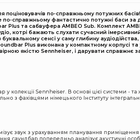
я поціновувачів по-справжньому потужних басів! 
те по-справжньому фантастично потужні баси за 
bar Plus та сабвуфера AMBEO Sub. Комплект AMB
удіо, котрі бажають слухати сучасний імерсивни
 буквальному сенсі у саму глибину аудіодійства,
oundbar Plus виконана у компактному корпусі та
вірною якістю Sennheiser, і дарувати справжнє 
 колекції Sennheiser. В основі цієї системи - та 
 спільно з фахівцями німецького Інституту інтегр
зує звук з урахуванням планування приміщення і
ня саундбар попередньо аналізує акустичні особл