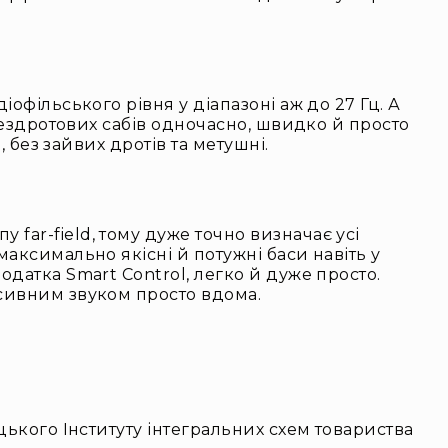
офільського рівня у діапазоні аж до 27 Гц. А
бездротових сабів одночасно, швидко й просто
 без зайвих дротів та метушні.
ar-field, тому дуже точно визначає усі
аксимально якісні й потужні баси навіть у
датка Smart Control, легко й дуже просто.
рсивним звуком просто вдома.
ецького Інституту інтегральних схем товариства