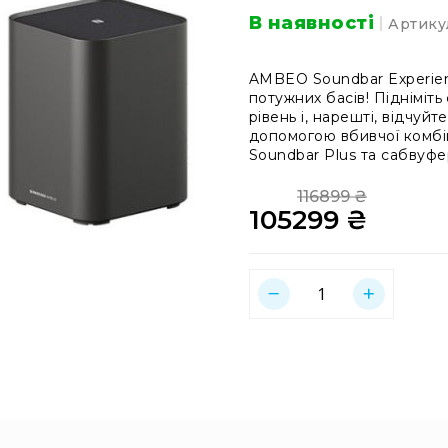
В наявності
Артику
AMBEO Soundbar Experien
потужних басів! Підніміт
рівень і, нарешті, відчу
допомогою вбивчої комбін
Soundbar Plus та сабвуф
116899 ₴
105299 ₴
Regular
Price
Special
Price