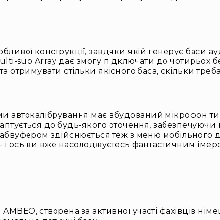
ивої конструкції, завдяки якій генерує баси ауді
ulti-sub Array дає змогу підключати до чотирьох 
а отримувати стільки якісного баса, скільки треба,
автокалібрування має вбудований мікрофон типу f
аптується до будь-якого оточення, забезпечуючи м
сабвуфером здійснюється теж з меню мобільного до
- і ось ви вже насолоджуєтесь фантастичним іме
ї AMBEO, створена за активної участі фахівців нім