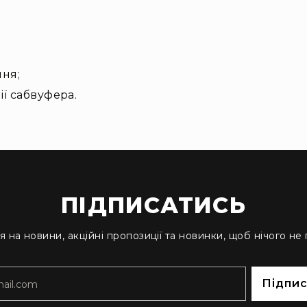
ня;
ії сабвуфера.
ПІДПИСАТИСЬ
я на новини, акційні пропозиції та новинки, щоб нічого не
Підпи