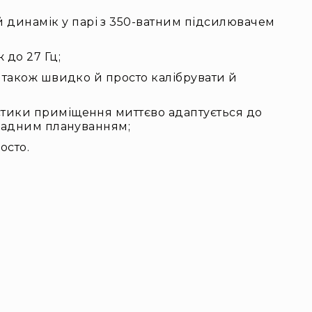
 динамік у парі з 350-ватним підсилювачем
 до 27 Гц;
а також швидко й просто калібрувати й
устики приміщення миттєво адаптується до
складним плануванням;
осто.