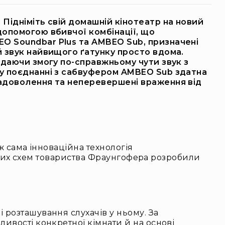
Підніміть свій домашній кінотеатр на новий
допомогою вбивчої комбінації, що
EO Soundbar Plus та AMBEO Sub, призначені
й звук найвищого ґатунку просто вдома.
 даючи змогу по-справжньому чути звук з
 у поєднанні з сабвуфером AMBEO Sub здатна
задоволення та неперевершені враження від
ж сама інноваційна технологія
альних схем товариства Фраунгофера розробили
 розташування слухачів у ньому. За
ивості конкретної кімнати й на основі