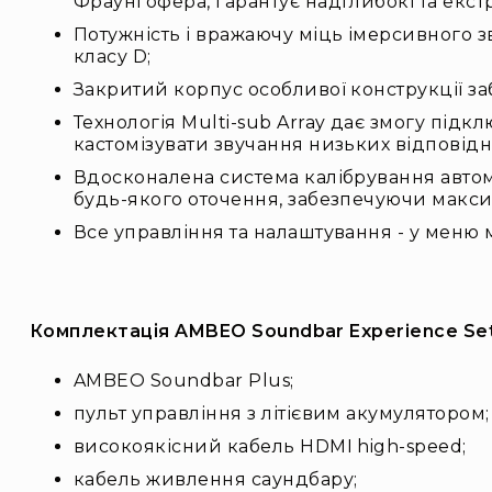
Фраунгофера, гарантує надглибокі та екст
Потужність і вражаючу міць імерсивного 
класу D;
Закритий корпус особливої конструкції заб
Технологія Multi-sub Array дає змогу підк
кастомізувати звучання низьких відповід
Вдосконалена система калібрування автом
будь-якого оточення, забезпечуючи максим
Все управління та налаштування - у меню м
Комплектація AMBEO Soundbar Experience Set
AMBEO Soundbar Plus;
пульт управління з літієвим акумулятором;
високоякісний кабель HDMI high-speed;
кабель живлення саундбару;