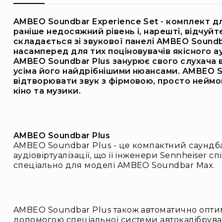
AMBEO Soundbar Experience Set - комплект дл
раніше недосяжний рівень і, нарешті, відчуй
складається зі звукової панелі AMBEO Sound
насамперед для тих поціновувачів якісного а
AMBEO Soundbar Plus занурює свого слухача в
усіма його найдрібнішими нюансами. AMBEO S
відтворювати звук з фірмовою, просто неймо
кіно та музики.
AMBEO Soundbar Plus
AMBEO Soundbar Plus - це компактний саундбар у
аудіовіртуалізації, що її інженери Sennheiser
спеціально для моделі AMBEO Soundbar Max.
AMBEO Soundbar Plus також автоматично оптимі
допомогою спеціальної системи автокалібруван