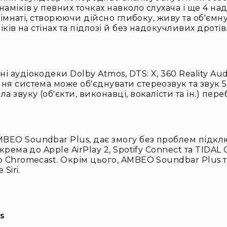
аміків у певних точках навколо слухача і ще 4 
 кімнаті, створюючи дійсно глибоку, живу та об'є
ків на стінах та підлозі й без надокучливих дротів
 аудіокодеки Dolby Atmos, DTS: X, 360 Reality Au
я система може об'єднувати стереозвук та звук 5
звуку (об'єкти, виконавці, вокалісти та ін.) переб
EO Soundbar Plus, дає змогу без проблем підклю
рема до Apple AirPlay 2, Spotify Connect та TIDAL
 Chromecast. Окрім цього, AMBEO Soundbar Plus т
Siri.
s