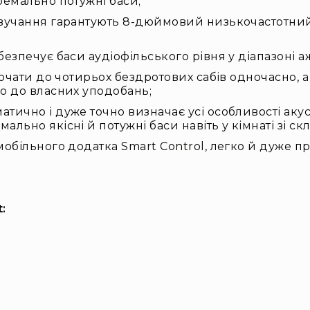
ремально потужні баси;
звучання гарантують 8-дюймовий низькочастотний
езпечує баси аудіофільського рівня у діапазоні аж
лючати до чотирьох бездротових сабів одночасно, 
но до власних уподобань;
атично і дуже точно визначає усі особливості ак
ально якісні й потужні баси навіть у кімнаті зі 
обільного додатка Smart Control, легко й дуже пр
: