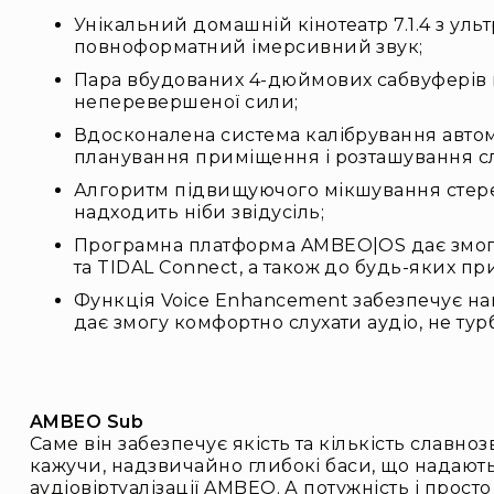
Унікальний домашній кінотеатр 7.1.4 з уль
повноформатний імерсивний звук;
Пара вбудованих 4-дюймових сабвуферів 
неперевершеної сили;
Вдосконалена система калібрування автома
планування приміщення і розташування сл
Алгоритм підвищуючого мікшування стере
надходить ніби звідусіль;
Програмна платформа AMBEO|OS дає змогу п
та TIDAL Connect, а також до будь-яких п
Функція Voice Enhancement забезпечує на
дає змогу комфортно слухати аудіо, не ту
AMBEO Sub
Саме він забезпечує якість та кількість славн
кажучи, надзвичайно глибокі баси, що надають
аудіовіртуалізації AMBEO. А потужність і про