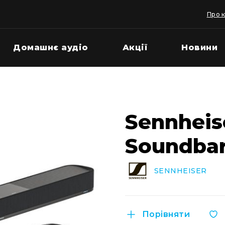
Про 
Домашнє аудіо
Акції
Новини
Sennhei
Soundbar
SENNHEISER
Порівняти