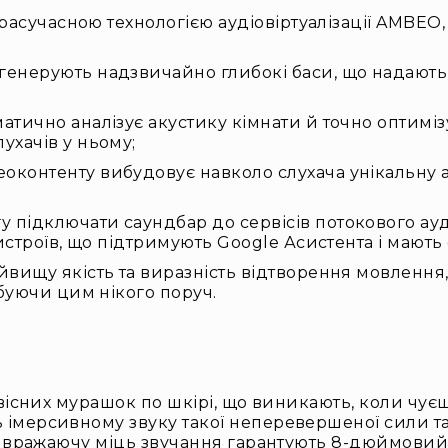
трасучасною технологією аудіовіртуалізації AMBEO
генерують надзвичайно глибокі баси, що надають
тично аналізує акустику кімнати й точно оптиміз
ухачів у ньому;
оконтенту вибудовує навколо слухача унікальну 
ідключати саундбар до сервісів потокового аудіо,
ристроїв, що підтримують Google Асистента і мають
йвищу якість та виразність відтворення мовлення
рбуючи цим нікого поруч.
озвісних мурашок по шкірі, що виникають, коли чу
 імерсивному звуку такої неперевершеної сили та
сто вражаючу міць звучання гарантують 8-дюймови