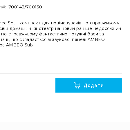
л
700143/700150
ce Set - комплект для поціновувачів по-справжньому
ь свій домашній кінотеатр на новий раніше недосяжний
йте по-справжньому фантастично потужні баси за
ації, що складається зі звукової панелі AMBEO
ера AMBEO Sub.
Додати