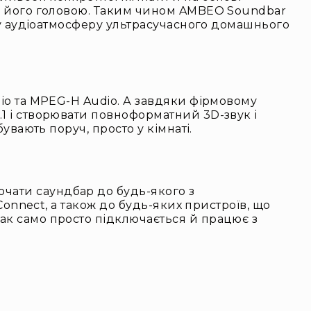
над його головою. Таким чином AMBEO Soundbar
мну аудіоатмосферу ультрасучасного домашнього
.
dio та MPEG-H Audio. А завдяки фірмовому
.1 і створювати повноформатний 3D-звук і
увають поруч, просто у кімнаті.
чати саундбар до будь-якого з
 Connect, а також до будь-яких пристроїв, що
ак само просто підключається й працює з