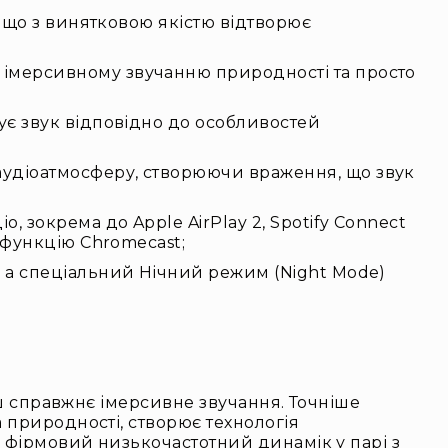
, що з винятковою якістю відтворює
 імерсивному звучанню природності та просто
ує звук відповідно до особливостей
аудіоатмосферу, створюючи враження, що звук
 зокрема до Apple AirPlay 2, Spotify Connect
 функцію Chromecast;
, а спеціальний Нічний режим (Night Mode)
єш справжнє імерсивне звучання. Точніше
 природності, створює технологія
й фірмовий низькочастотний динамік у парі з