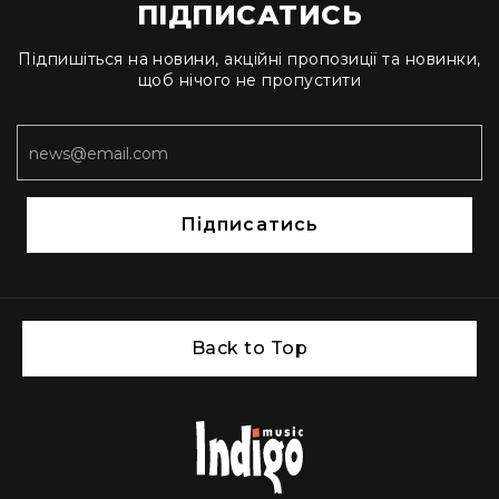
людей
ПІДПИСАТИСЬ
з
вадами
Підпишіться на новини, акційні пропозиції та новинки,
слуху
щоб нічого не пропустити
Підсилення
для
навушників
Аксесуари
і
Підписатись
комплектуючі
Гарнітури
Для
трансляцій
і
ТБ
Back to Top
Для
геймерів/
блогерів
Для
домашньої