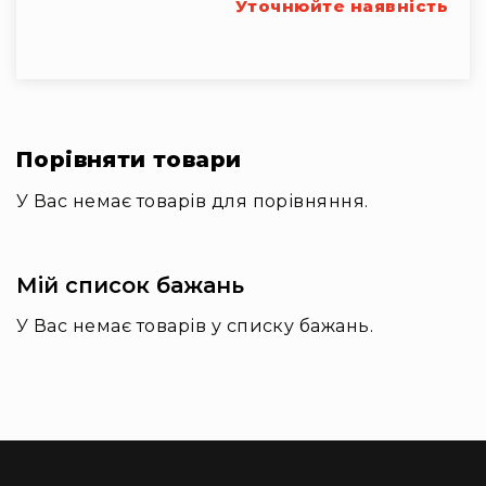
та
Уточнюйте наявність
комплектуючі
Навушники
Універсальні
Для
аудіофілів
Порівняти товари
Для
спорту
У Вас немає товарів для порівняння.
Для
моніторингу
Для
Мій список бажань
Dj
та
У Вас немає товарів у списку бажань.
студій
Для
перегляду
фільмів/
ТБ
Для