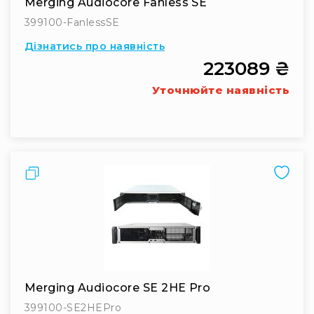
Merging Audiocore Fanless SE
системи
399100-FanlessSE
Моніторінг
(IEM)
Дізнатись про наявність
Приймачі
223089 ₴
Передавачі
Уточнюйте наявність
Мікрофонні
голови
Всі
радіосистеми
Аксесуари
Порівняти
та
комплектуючі
Антени
та
антенне
обладнання
Антени
Merging Audiocore SE 2HE Pro
RF
399100-SE2HEPro
розподіл