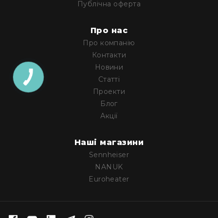
Публічна оферта
Конференційні
системи
Про нас
Бари
Про компанію
Системи
Контакти
синхронного
Новини
перекладу
Статті
Презентаційні/
Проекти
екскурсійні
Блог
системи
Акції
Системи
службового
зв'язку
Наші магазини
Панелі
Sennheiser
керування
NANUK
Процесори
Euroheater
та
обробка
звуку
Мікшери