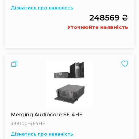
Дізнатись про наявність
RF
кабелі
248569 ₴
RF
Уточнюйте наявність
роз'їєми
Тайм-
коди
Генератори
тайм-
Порівняти
кодів
Приймачі
та
передавачі
Дисплеї
Аксесуари
та
Merging Audiocore SE 4HE
комплектуючі
399100-SE4HE
Мікрофони
Студійні
Дізнатись про наявність