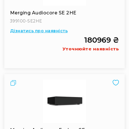
Інсталяційна
акустика
Merging Audiocore SE 2HE
Лінійні
399100-SE2HE
масиви
Дізнатись про наявність
Підсилювачі
180969 ₴
потужності
Уточнюйте наявність
Підсилювачі
трансляційні
Портативні
акустичні
системи
Порівняти
Аксесуари
та
комплектуючі
Радіосистеми
Портативні
системи
Стаціонарні