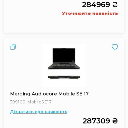
Вокальні
284969 ₴
Інструментальні
Уточнюйте наявність
USB-
мікрофони
Конференційні
Петличні
Порівняти
З
оголов'ям
Накамерні
Для
мобільних
пристроїв
Всі
Merging Audiocore Mobile SE 17
мікрофони
399100-MobileSE17
Мікрофонне
Дізнатись про наявність
підсилення
287309 ₴
Аксесуари