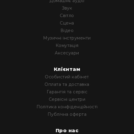
Домашнє аудіо
IP
телефонії
Звук
Світло
Для
офісів
Сцена
та
Відео
колл-
Музичні інструменти
центрів
Комутація
Аксесуари
Аксесуари
і
комплектуючі
Клієнтам
Рішення
для
Особистий кабінет
трансляцій
Оплата та доставка
звуку
Гарантія та сервіс
Готові
Сервісні центри
комплекти
для
Політика конфіденційності
нарад
Публічна оферта
і
конференцій
Про нас
Спікерфони