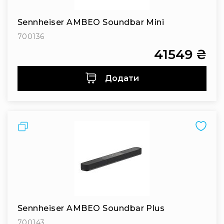
Інсталяційна
акустика
Sennheiser AMBEO Soundbar Mini
Лінійні
700136
масиви
41549 ₴
Підсилювачі
потужності
Додати
Підсилювачі
трансляційні
Портативні
акустичні
Порівняти
системи
Аксесуари
та
комплектуючі
Радіосистеми
Портативні
системи
Sennheiser AMBEO Soundbar Plus
Стаціонарні
700143