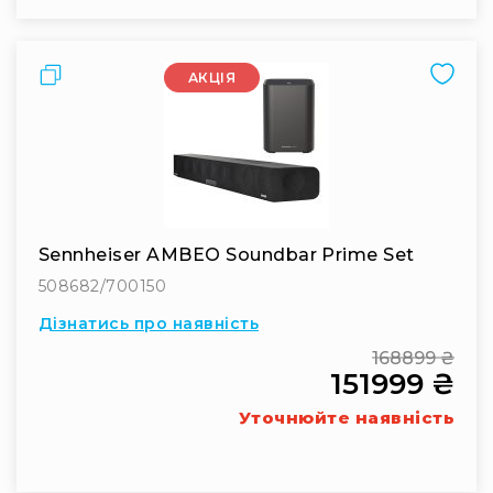
Вокальні
Інструментальні
Порівняти
USB-
АКЦІЯ
мікрофони
Конференційні
Петличні
З
оголов'ям
Накамерні
Sennheiser AMBEO Soundbar Prime Set
Для
508682/700150
мобільних
Дізнатись про наявність
пристроїв
168899 ₴
Всі
151999 ₴
Regular
мікрофони
Price
Special
Мікрофонне
Уточнюйте наявність
Price
підсилення
Аксесуари