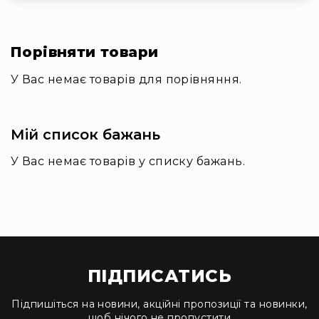
та
комплектуючі
Навушники
Універсальні
Порівняти товари
Для
У Вас немає товарів для порівняння.
аудіофілів
Для
спорту
Мій список бажань
Для
моніторингу
У Вас немає товарів у списку бажань.
Для
Dj
та
студій
Для
перегляду
фільмів/
ПІДПИСАТИСЬ
ТБ
Підпишіться на новини, акційні пропозиції та новинки,
Для
щоб нічого не пропустити