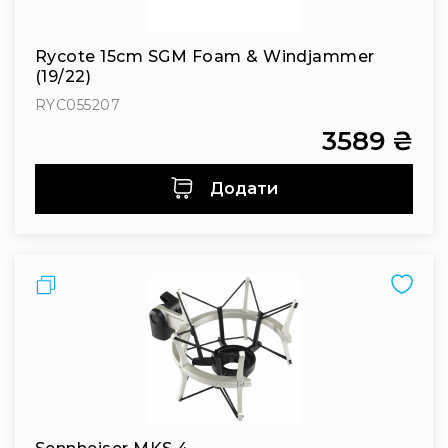
людей
з
вадами
Rycote 15cm SGM Foam & Windjammer
слуху
(19/22)
Підсилення
RYC055207
для
навушників
3589 ₴
Аксесуари
і
Додати
комплектуючі
Гарнітури
Для
трансляцій
Порівняти
і
ТБ
Для
геймерів/
блогерів
Для
домашньої