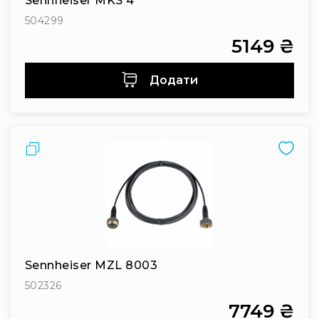
Sennheiser MKS 4
IP
телефонії
504299
Для
5149 ₴
офісів
та
Додати
колл-
центрів
Аксесуари
і
комплектуючі
Порівняти
Рішення
для
трансляцій
звуку
Готові
комплекти
для
Sennheiser MZL 8003
нарад
і
502326
конференцій
7749 ₴
Спікерфони