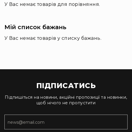
та
У Вас немає товарів для порівняння.
комплектуючі
Світло
Динамічне
Мій список бажань
світло
Прилади
У Вас немає товарів у списку бажань.
LED
Прилади
LED
мультиспектральні
Прилади
LED
мултичіпові
ПІДПИСАТИСЬ
Прилади
Підпишіться на новини, акційні пропозиції та новинки,
з
щоб нічого не пропустити
газоразрядною
лампою
Прилади
лазерні