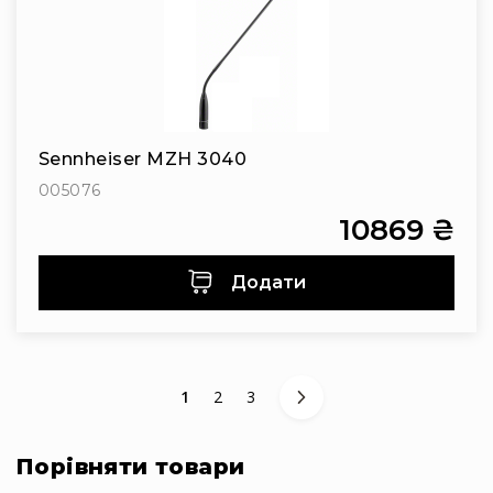
Стаціонарні
Накамерні
Аксесуари
та
компоненти
Програвачі/
Sennheiser MZH 3040
ресівери/
005076
ЦАПи
Програвачі
10869 ₴
вінілу
Ресивери
Додати
та
програвачі
ЦАПи
та
You're currently reading page
Сторінка
Сторінка
підсилювачі
1
2
3
Док-
станції
Порівняти товари
Аксесуари