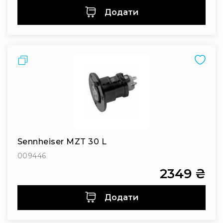
Додати
RF
кабелі
RF
роз'їєми
Порівняти
Тайм-
коди
Генератори
тайм-
кодів
Приймачі
та
передавачі
Sennheiser MZT 30 L
Дисплеї
009446
Аксесуари
2349 ₴
та
комплектуючі
Додати
Мікрофони
Студійні