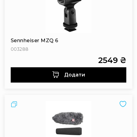
та
комплектуючі
Навушники
Універсальні
Для
аудіофілів
Sennheiser MZQ 6
Для
003288
спорту
2549 ₴
Для
моніторингу
Додати
Для
Dj
та
студій
Порівняти
Для
перегляду
фільмів/
ТБ
Для