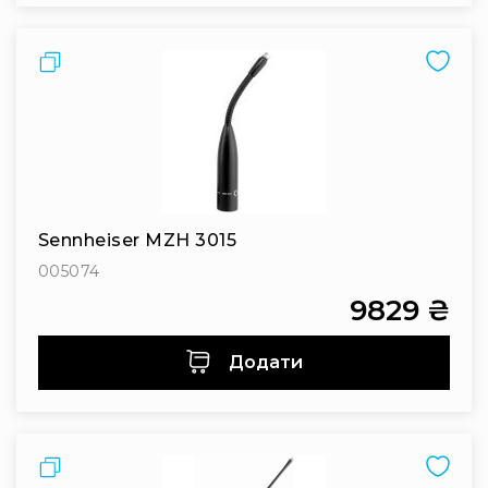
та
консолі
Порівняти
Аудіоінтерфейси
Процесори
та
кросовери
Сплітери,
суматори,
ді-
Sennheiser MZH 3015
бокси
005074
Аксесуари
та
9829 ₴
компоненти
Аудикомп'ютери
Додати
Програмне
забезпечення
Рекордери
Порівняти
Портативні