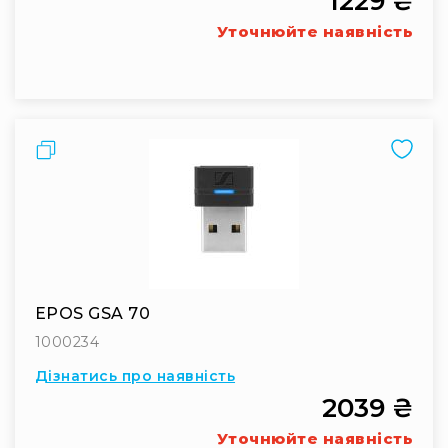
1229 ₴
Вокальні
Уточнюйте наявність
Інструментальні
USB-
мікрофони
Конференційні
Порівняти
Петличні
З
оголов'ям
Накамерні
Для
мобільних
пристроїв
EPOS GSA 70
Всі
1000234
мікрофони
Дізнатись про наявність
Мікрофонне
підсилення
2039 ₴
Аксесуари
Уточнюйте наявність