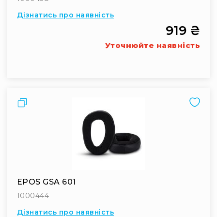
системи
Дізнатись про наявність
Моніторінг
(IEM)
919 ₴
Приймачі
Уточнюйте наявність
Передавачі
Мікрофонні
голови
Всі
Порівняти
радіосистеми
Аксесуари
та
комплектуючі
Антени
та
антенне
обладнання
EPOS GSA 601
Антени
1000444
RF
Дізнатись про наявність
розподіл