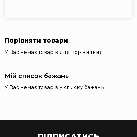
та
комплектуючі
Навушники
Універсальні
Для
аудіофілів
Порівняти товари
Для
спорту
У Вас немає товарів для порівняння.
Для
моніторингу
Мій список бажань
Для
Dj
У Вас немає товарів у списку бажань.
та
студій
Для
перегляду
фільмів/
ТБ
Для
ПІДПИСАТИСЬ