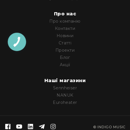
Конференційні
системи
Про нас
Про компанію
Бари
Контакти
Системи
Новини
синхронного
перекладу
Статті
Проекти
Презентаційні/
екскурсійні
Блог
системи
Акції
Системи
службового
Наші магазини
зв'язку
Sennheiser
Панелі
NANUK
керування
Euroheater
Процесори
та
обробка
звуку
© INDIGO MUSIC
Мікшери