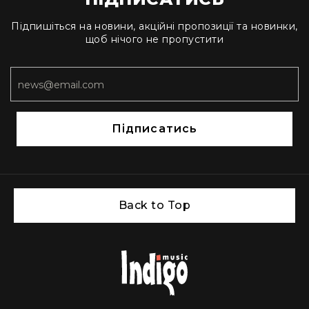
людей
з
Підпишіться на новини, акційні пропозиції та новинки,
вадами
щоб нічого не пропустити
слуху
Підсилення
для
навушників
Аксесуари
і
Підписатись
комплектуючі
Гарнітури
Для
трансляцій
і
Back to Top
ТБ
Для
геймерів/
блогерів
Для
домашньої