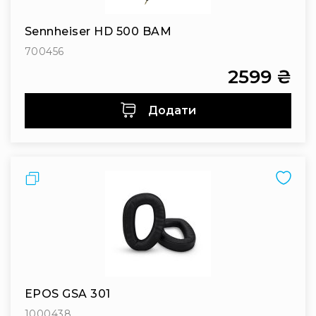
Інсталяційна
акустика
Sennheiser HD 500 BAM
Лінійні
700456
масиви
2599 ₴
Підсилювачі
потужності
Додати
Підсилювачі
трансляційні
Портативні
акустичні
Порівняти
системи
Аксесуари
та
комплектуючі
Радіосистеми
Портативні
системи
EPOS GSA 301
Стаціонарні
1000438