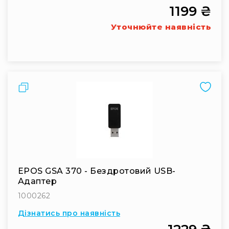
1199 ₴
RF
кабелі
Уточнюйте наявність
RF
роз'їєми
Тайм-
коди
Генератори
Порівняти
тайм-
кодів
Приймачі
та
передавачі
Дисплеї
EPOS GSA 370 - Бездротовий USB-
Аксесуари
Адаптер
та
комплектуючі
1000262
Мікрофони
Дізнатись про наявність
Студійні