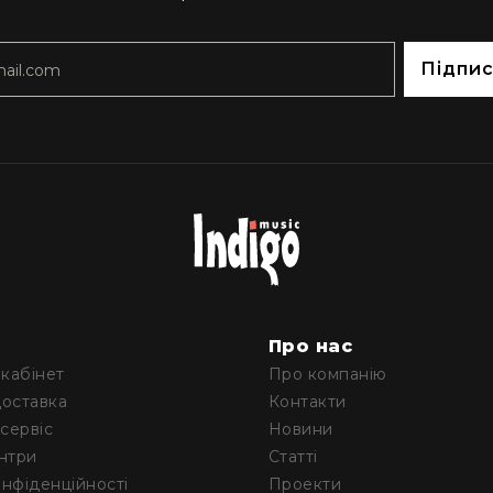
Підпи
м
Про нас
кабінет
Про компанію
доставка
Контакти
 сервіс
Новини
ентри
Статті
онфіденційності
Проекти