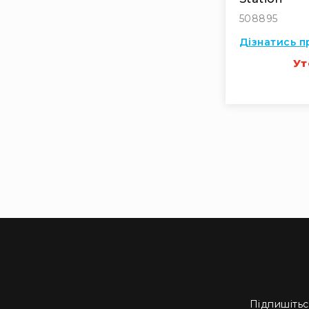
508895
Дізнатись п
Ут
Підпишітьс