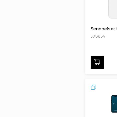
Sennheiser
508854
Дода
Порівняти