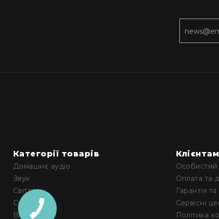
Категорії товарів
Клієнта
Домашнє аудіо
Особистий 
Звук
Оплата та 
Світло
Гарантія та
Сцена
Сервісні ц
Відео
Політика к