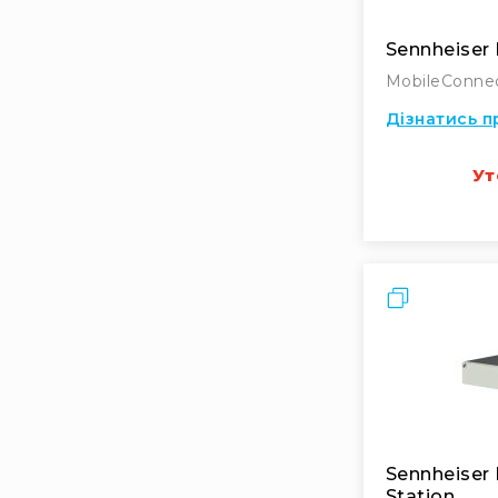
Sennheiser
MobileConne
Дізнатись п
Ут
Порівняти
Sennheiser
Station