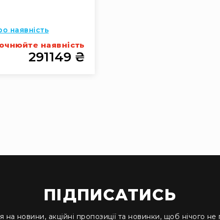
ро наявність
очнюйте наявність
291149 ₴
ПІДПИСАТИСЬ
я на новини, акційні пропозиції та новинки, щоб нічого не