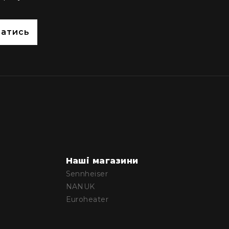
сатись
Наші магазини
Sennheiser
NANUK
Euroheater