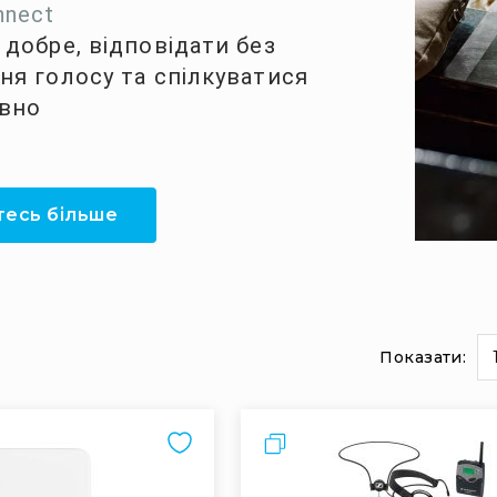
nnect
 добре, відповідати без
ня голосу та спілкуватися
вно
тесь більше
Показати:
и
на
сторінці
Порівняти