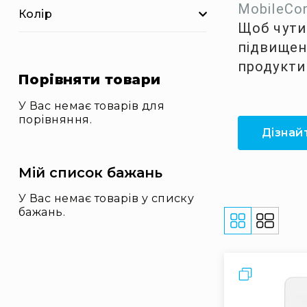
і
MobileCo
Колір
о
Щоб чути
А
підвищен
к
ц
продукти
Порівняти товари
ії
Новини
У Вас немає товарів для
Бренди
порівняння.
Дізнай
Мій список бажань
У Вас немає товарів у списку
бажань.
Відобразит
як
Порівняти