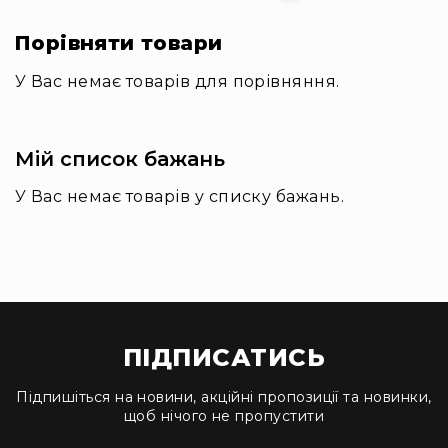
та
комплектуючі
Порівняти товари
Світло
У Вас немає товарів для порівняння.
Динамічне
світло
Прилади
LED
Мій список бажань
Прилади
LED
У Вас немає товарів у списку бажань.
мультиспектральні
Прилади
LED
мултичіпові
Прилади
з
газоразрядною
ПІДПИСАТИСЬ
лампою
Підпишіться на новини, акційні пропозиції та новинки,
Прилади
щоб нічого не пропустити
лазерні