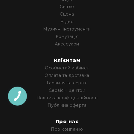
Архітектурне
Світло
освітлення
Сцена
Для
Відео
приміщень
Музичні інструменти
Просто
Комутація
неба
Аксесуари
Для
занурення
Клієнтам
Ефекти
Стробоскопи
Особистий кабінет
Оплата та доставка
Лазери
Гарантія та сервіс
Конфетті
Сервісні центри
машини
Політика конфіденційності
Генератори
Публічна оферта
диму/
туману
Генератори
Про нас
снігу
Про компанію