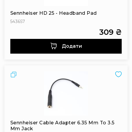
Інсталяційна
акустика
Sennheiser HD 25 - Headband Pad
Лінійні
543657
масиви
309 ₴
Підсилювачі
потужності
Додати
Підсилювачі
трансляційні
Портативні
акустичні
Порівняти
системи
Аксесуари
та
комплектуючі
Радіосистеми
Портативні
системи
Sennheiser Cable Adapter 6.35 Mm To 3.5
Стаціонарні
Mm Jack