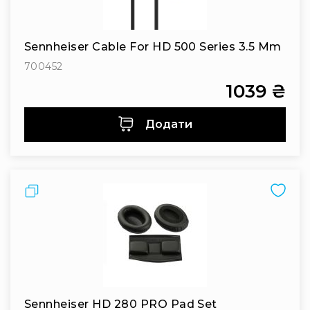
IP
телефонії
Для
Sennheiser Cable For HD 500 Series 3.5 Mm
офісів
та
700452
колл-
1039 ₴
центрів
Аксесуари
Додати
і
комплектуючі
Рішення
для
Порівняти
трансляцій
звуку
Готові
комплекти
для
нарад
і
конференцій
Sennheiser HD 280 PRO Pad Set
Спікерфони