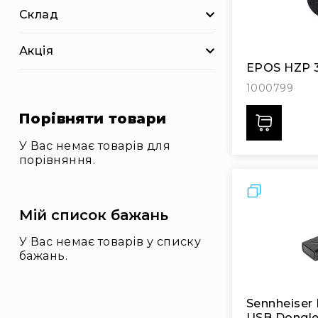
і
Склад
о
А
Акція
к
ц
EPOS HZP 
ії
1000799
Новини
Порівняти товари
Дода
Бренди
У Вас немає товарів для
порівняння.
Порівняти
Мій список бажань
У Вас немає товарів у списку
бажань.
Sennheiser BTD 
USB Dongl