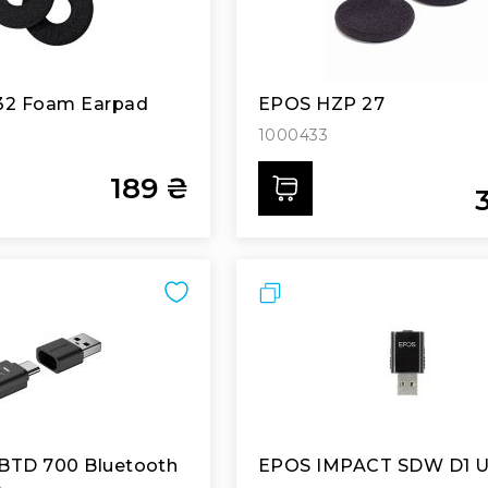
32 Foam Earpad
EPOS HZP 27
1000433
189 ₴
ти
Додати
S
P
Порівняти
700 Bluetooth
EPOS IMPACT SDW D1 
e