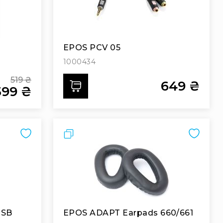
EPOS PCV 05
1000434
519 ₴
649 ₴
Додати
399 ₴
Regular
Price
pecial
rice
Порівняти
USB
EPOS ADAPT Earpads 660/661