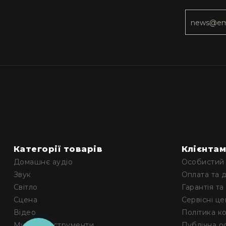
Категорії товарів
Клієнта
Домашнє аудіо
Особистий 
Звук
Оплата та 
Світло
Гарантія та
Сцена
Сервісні ц
Відео
Політика к
Музичні інструменти
Публічна о