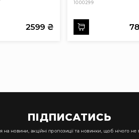
1000299
2599 ₴
7
ти
Додати
ПІДПИСАТИСЬ
я на новини, акційні пропозиції та новинки, щоб нічого не