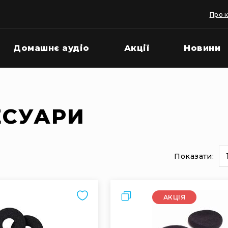
Про 
Домашнє аудіо
Акції
Новини
ЕСУАРИ
Показати:
и
на
сторінці
Порівняти
АКЦІЯ