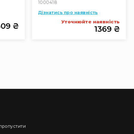
1000418
Дізнатись про наявність
Уточнюйте наявність
809 ₴
1369 ₴
 пропустити