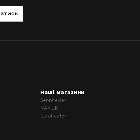
сатись
Наші магазини
Sennheiser
NANUK
Euroheater