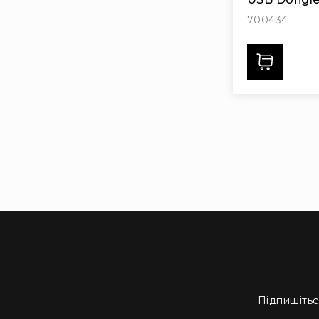
700434
Дода
Підпишітьс