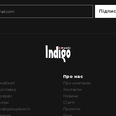
Підпи
м
Про нас
кабінет
Про компанію
доставка
Контакти
 сервіс
Новини
ентри
Статті
онфіденційності
Проекти
ферта
Блог