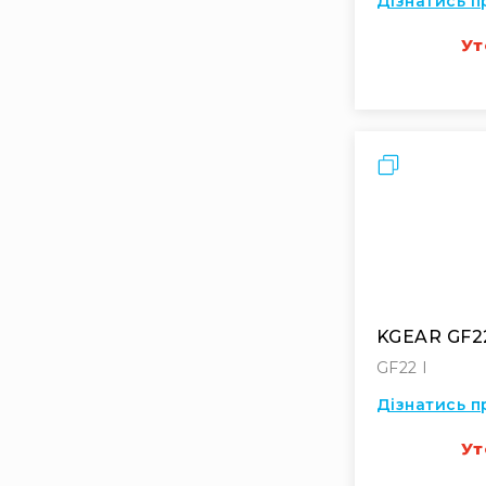
Дізнатись п
Ут
Порівняти
KGEAR GF22
GF22 I
Дізнатись п
Ут