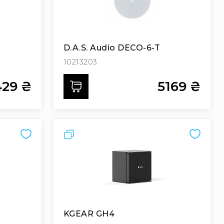
D.A.S. Audio DECO-6-T
10213203
29 ₴
5169 ₴
Додати
Порівняти
KGEAR GH4