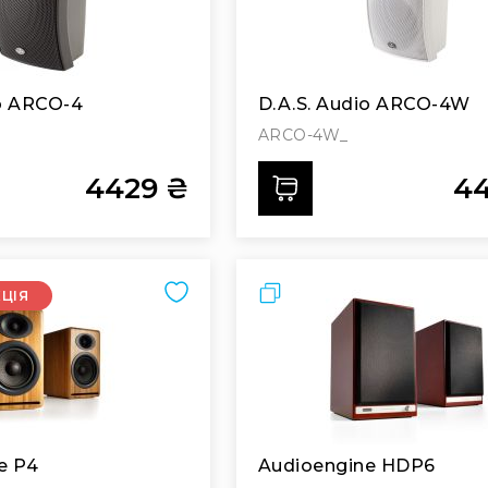
io ARCO-4
D.A.S. Audio ARCO-4W
ARCO-4W_
4429 ₴
44
ти
Додати
Порівняти
КЦІЯ
e P4
Audioengine HDP6