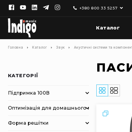
+380 800 33 5257
Каталог
К
а
т
а
Головна
Каталог
Звук
Акустичні системи та компонен
л
о
ПАСИ
г
Д
КАТЕГОРІЇ
о
м
а
Відобразит
Фільтри
Підтримка 100В
ш
як
н
Оптимізація для домашнього кінотеатру
є
Порівняти
а
у
Форма решітки
д