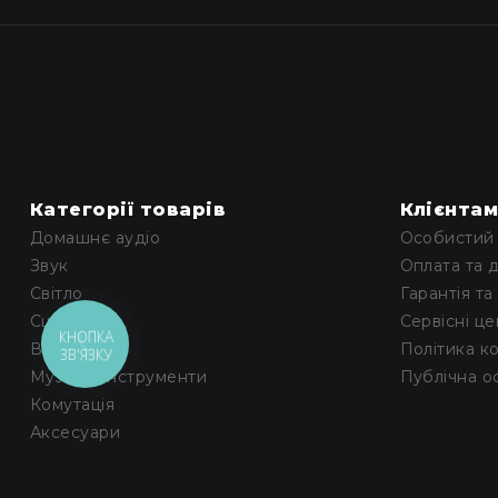
Категорії товарів
Клієнта
Домашнє аудіо
Особистий 
Звук
Оплата та 
Світло
Гарантія та
Сцена
Сервісні ц
КНОПКА
Відео
Політика к
ЗВ'ЯЗКУ
Музичні інструменти
Публічна о
Комутація
Аксесуари