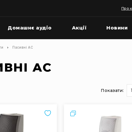
Про 
Домашнє аудіо
Акції
Новини
ти
Пасивні АС
ВНІ АС
Показати:
и
на
сторінці
Порівняти