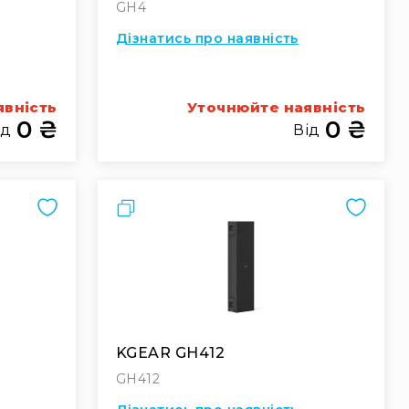
GH4
Дізнатись про наявність
явність
Уточнюйте наявність
0 ₴
0 ₴
ід
Від
Порівняти
KGEAR GH412
GH412