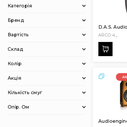
і
Категорія
о
А
Бренд
к
ц
D.A.S. Aud
ії
Вартість
ARCO-4_
Новини
Дода
Склад
Бренди
Колір
Порівняти
А
Акція
Кількість смуг
Опір. Ом
Audioengin