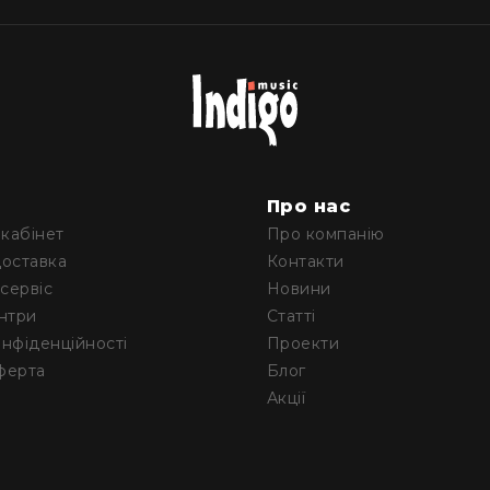
м
Про нас
кабінет
Про компанію
доставка
Контакти
 сервіс
Новини
ентри
Статті
онфіденційності
Проекти
ферта
Блог
Акції