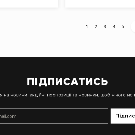
You're currently readin
Сторінка
Сторінка
Сторінка
Сторін
1
2
3
4
5
ПІДПИСАТИСЬ
я на новини, акційні пропозиції та новинки, щоб нічого не
Підпи