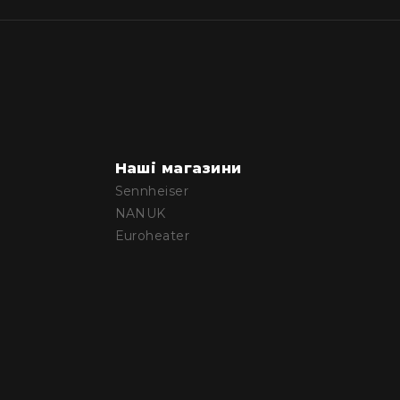
Наші магазини
Sennheiser
NANUK
Euroheater