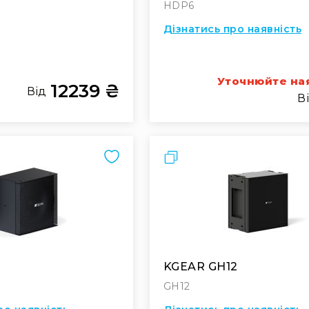
HDP6
Дізнатись про наявність
Уточнюйте на
12239 ₴
ти
Від
В
Порівняти
8
KGEAR GH12
GH12