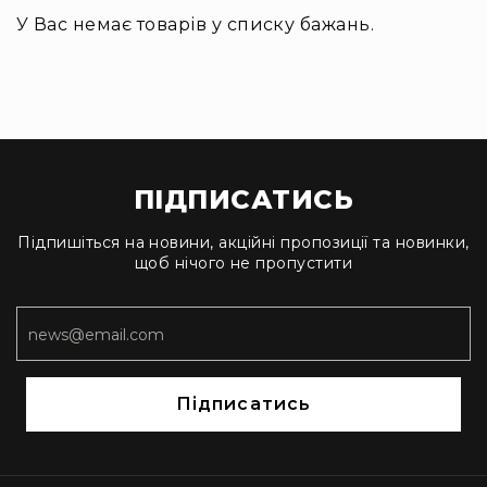
Інсталяційна
У Вас немає товарів у списку бажань.
акустика
Лінійні
масиви
Підсилювачі
потужності
Підсилювачі
ПІДПИСАТИСЬ
трансляційні
Портативні
Підпишіться на новини, акційні пропозиції та новинки,
акустичні
щоб нічого не пропустити
системи
Аксесуари
та
комплектуючі
Радіосистеми
Підписатись
Портативні
системи
Стаціонарні