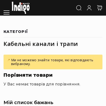
Каталог
Звук
Акустичні
системи
та
КАТЕГОРІЇ
компоненти
Активні
Кабельні канали і трапи
АС
Пасивні
АС
Ми не можемо знайти товари, які відповідають
Сабвуфери
вибраному.
Саундбари
Порівняти товари
Сценічні
монітори
У Вас немає товарів для порівняння.
Cтудійні
монітори
Автономна
Мій список бажань
акустика