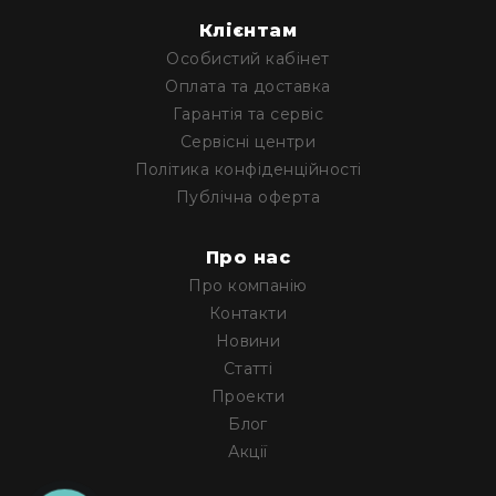
RF
Клієнтам
кабелі
Особистий кабінет
RF
Оплата та доставка
роз'їєми
Гарантія та сервіс
Тайм-
Сервісні центри
коди
Політика конфіденційності
Генератори
Публічна оферта
тайм-
кодів
Про нас
Приймачі
та
Про компанію
передавачі
Контакти
Дисплеї
Новини
Статті
Аксесуари
та
Проекти
комплектуючі
Блог
Мікрофони
Акції
Студійні