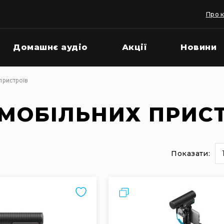
Про 
Домашнє аудіо
Акції
Новини
пристроїв
МОБІЛЬНИХ ПРИС
Показати:
и
на
сторінці
Порівняти