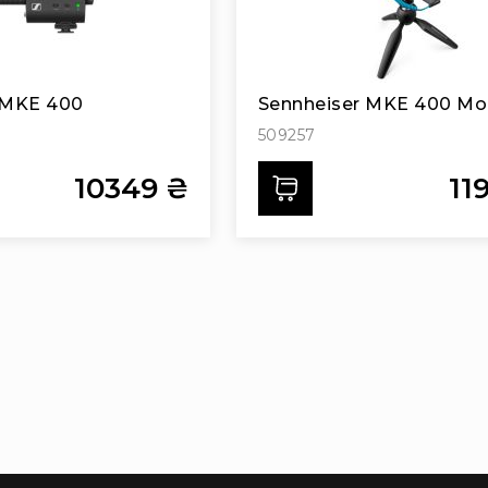
 MKE 400
Sennheiser MKE 400 Mob
509257
10349 ₴
11
ти
Додати