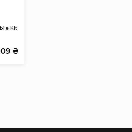
ile Kit
909 ₴