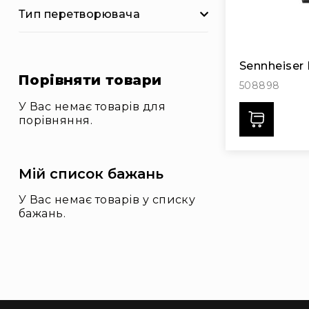
і
Тип перетворювача
о
А
к
ц
Sennheiser
Порівняти товари
ії
508898
Новини
У Вас немає товарів для
Дода
Бренди
порівняння.
Мій список бажань
У Вас немає товарів у списку
бажань.