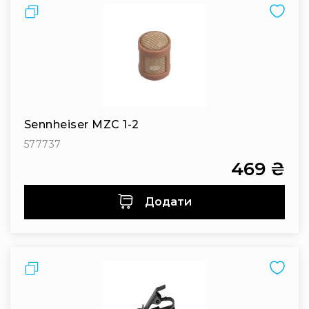
Порівняти
та
консолі
Аудіоінтерфейси
Процесори
та
кросовери
Сплітери,
Sennheiser MZC 1-2
суматори,
ді-
577737
бокси
469 ₴
Аксесуари
та
Додати
компоненти
Аудикомп'ютери
Програмне
забезпечення
Порівняти
Рекордери
Портативні