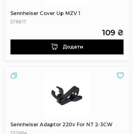
Інсталяційна
акустика
Sennheiser Cover Up MZV 1
Лінійні
578817
масиви
109 ₴
Підсилювачі
потужності
Додати
Підсилювачі
трансляційні
Портативні
акустичні
Порівняти
системи
Аксесуари
та
комплектуючі
Радіосистеми
Портативні
системи
Sennheiser Adaptor 220v For NT 2-3CW
Стаціонарні
570684