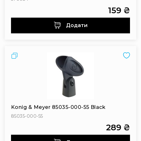
системи
159 ₴
Моніторінг
(IEM)
Додати
Приймачі
Передавачі
Мікрофонні
голови
Порівняти
Всі
радіосистеми
Аксесуари
та
комплектуючі
Антени
та
Konig & Meyer 85035-000-55 Black
антенне
85035-000-55
обладнання
Антени
289 ₴
RF
розподіл