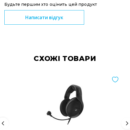
та
Будьте першим хто оцінить цей продукт
комплектуючі
Написати відгук
Світло
Динамічне
світло
Прилади
LED
Прилади
LED
CХОЖІ ТОВАРИ
мультиспектральні
Прилади
LED
мултичіпові
Прилади
з
газоразрядною
лампою
Прилади
лазерні