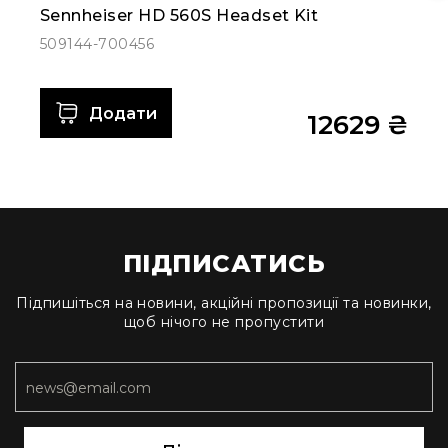
Прилади
Sennheiser HD 560S Headset Kit
цифрові
509144-700456
Статичне
світло
Прилади
Додати
LED
12629 ₴
Прилади
LED
мультиспектральні
Прилади
LED
мултичіпові
ПІДПИСАТИСЬ
Прилади
з
Підпишіться на новини, акційні пропозиції та новинки,
щоб нічого не пропустити
газоразрядною
лампою
Прилади
з
вольфрамовою
лампою