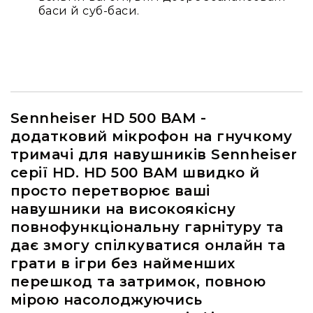
IP
баси й суб-баси.
телефонії
Для
офісів
та
колл-
центрів
Аксесуари
Sennheiser HD 500 BAM -
і
додатковий мікрофон на гнучкому
комплектуючі
тримачі для навушників Sennheiser
Рішення
серії HD. HD 500 BAM швидко й
для
просто перетворює ваші
трансляцій
звуку
навушники на високоякісну
Готові
повнофункціональну гарнітуру та
комплекти
дає змогу спілкуватися онлайн та
для
нарад
грати в ігри без найменших
і
перешкод та затримок, повною
конференцій
мірою насолоджуючись
Спікерфони