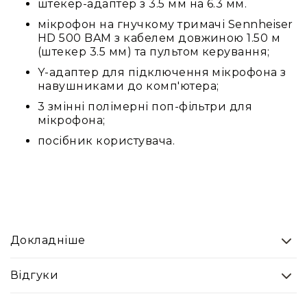
штекер-адаптер з 3.5 мм на 6.3 мм.
Стаціонарні
мікрофон на гнучкому тримачі Sennheiser
Накамерні
HD 500 BAM з кабелем довжиною 1.50 м
Аксесуари
(штекер 3.5 мм) та пультом керування;
та
Y-адаптер для підключення мікрофона з
компоненти
навушниками до комп'ютера;
Програвачі/
3 змінні полімерні поп-фільтри для
ресівери/
мікрофона;
ЦАПи
Програвачі
посібник користувача.
вінілу
Ресивери
та
програвачі
ЦАПи
та
Докладніше
підсилювачі
Док-
Відгуки
станції
Аксесуари