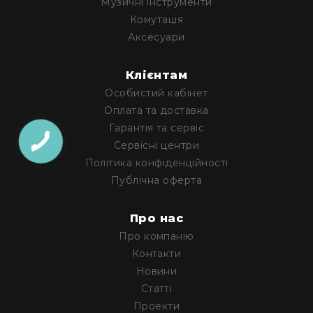
Музичні інструменти
Генератори
піни
Комутація
Аксесуари
Генератори
вогню
Генератори
Клієнтам
мильних
Особистий кабінет
бульбашок
Оплата та доставка
Рідина
Гарантія та сервіс
для
Сервісні центри
генераторів
Політика конфіденційності
Управління
Публічна оферта
світлом
DMX-
інтерфейси
Про нас
DMX
Про компанію
контролери
Контакти
Приймально-
Новини
передавачі
Статті
DMX
Проекти