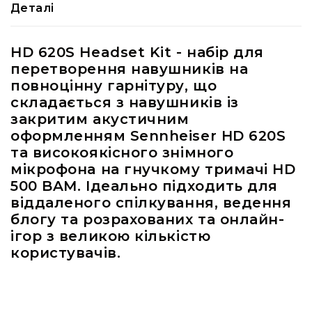
Деталі
RF
кабелі
HD 620S Headset Kit - набір для
RF
роз'їєми
перетворення навушників на
повноцінну гарнітуру, що
Тайм-
складається з навушників із
коди
Генератори
закритим акустичним
тайм-
оформленням Sennheiser HD 620S
кодів
та високоякісного знімного
Приймачі
мікрофона на гнучкому тримачі HD
та
500 BAM. Ідеально підходить для
передавачі
віддаленого спілкування, ведення
Дисплеї
блогу та розрахованих та онлайн-
Аксесуари
ігор з великою кількістю
та
користувачів.
комплектуючі
Мікрофони
Студійні