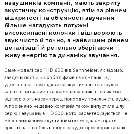
та
навушників компанії, мають закриту
комплектуючі
акустичну конструкцію, втім за рівнем
Навушники
відкритості та об'ємності звучання
Універсальні
більше нагадують потужні
Для
висококласні колонки і відтворюють
аудіофілів
звук чисто й точно, з найвищим рівнем
Для
деталізації й ретельно зберігаючи
спорту
живу енергію та динаміку звучання.
Для
моніторингу
Саме моделі серії HD 600 від Sennheiser, як відомо,
Для
завдяки постійній роботі фахівців компанії над
Dj
удосконаленням відкритої акустичної конструкції,
та
наразі є визнаним еталоном навушників, що якісно
студій
відтворюють насамперед природну тональність аудіо.
Для
А порівняно недавно компанія також випустила цілу
перегляду
фільмів/
серію навушників HD 500, котрі характеризуються не
ТБ
менш визначним акустичним потенціалом, проте
орієнтовані на більш широку аудиторію користувачів і
Для