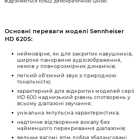
людей
відрізняються більш демократичною ціною.
з
вадами
слуху
Підсилення
Основні переваги моделі Sennheiser
для
HD 620S:
навушників
Аксесуари
неймовірне, як для закритих навушників,
і
широке панорамне аудіозображення,
комплектуючі
немов у повнорозмірних динаміків;
Гарнітури
легкий об'ємний звук з природною
Для
тональністю;
трансляцій
і
характерний для відкритих моделей серії
ТБ
HD 600 наднизький рівень спотворень у
всьому діапазоні звучання;
Для
геймерів/
унікальна імпульсна характеристика;
блогерів
надточне відтворення вокалу без
Для
найменшого перекривання діапазонів;
домашньої
вельми вагомі, втім добре збалансовані