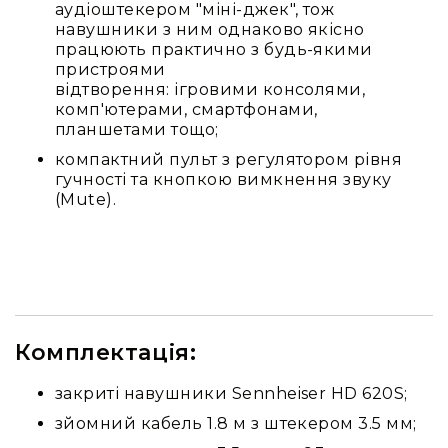
аудіоштекером "міні-джек", тож
та
навушники з ним однаково якісно
консолі
працюють практично з будь-якими
Аудіоінтерфейси
пристроями
відтворення: ігровими консолями,
Процесори
комп'ютерами, смартфонами,
та
планшетами тощо;
кросовери
компактний пульт з регулятором рівня
Сплітери,
гучності та кнопкою вимкнення звуку
суматори,
(Mute).
ді-
бокси
Аксесуари
та
компоненти
Аудикомп'ютери
Комплектація:
Програмне
забезпечення
закриті навушники Sennheiser HD 620S;
Рекордери
зйомний кабель 1.8 м з штекером 3.5 мм;
Портативні