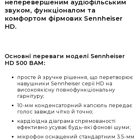
неперевершеним аудіофільським
Конференційні
звуком, функціоналом та
системи
комфортом фірмових Sennheiser
Бари
HD.
Системи
синхронного
перекладу
Презентаційні/
Основні переваги моделі Sennheiser
екскурсійні
HD 500 BAM:
системи
Системи
просте й зручне рішення, що перетворює
службового
навушники Sennheiser серії HD на
зв'язку
високоякісну повнофункціональну
гарнітуру;
Панелі
керування
10-мм конденсаторний капсюль передає
голос завжди чітко й точно;
Процесори
та
кардіоїдна діаграма спрямованості
обробка
ефективно усуває будь-які фонові шуми;
звуку
мікрофон оснащений стандартним 3.5-мм
Мікшери