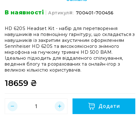
системи
Моніторінг
В наявності
Артикул
700401-700456
(IEM)
Приймачі
HD 620S Headset Kit - набір для перетворення
навушників на повноцінну гарнітуру, що складається з
Передавачі
навушників із закритим акустичним оформленням
Мікрофонні
Sennheiser HD 620S та високоякісного знімного
голови
мікрофона на гнучкому тримачі HD 500 BAM.
Ідеально підходить для віддаленого спілкування,
Всі
ведення блогу та розрахованих та онлайн-ігор з
радіосистеми
великою кількістю користувачів.
Аксесуари
18659 ₴
та
комплектуючі
Антени
та
Додати
антенне
обладнання
Антени
RF
розподіл