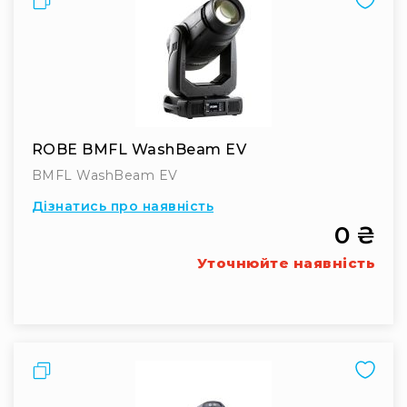
Конференційні
системи
Бари
Системи
синхронного
перекладу
ROBE BMFL WashBeam EV
Презентаційні/
BMFL WashBeam EV
екскурсійні
системи
Дізнатись про наявність
Системи
0 ₴
службового
зв'язку
Уточнюйте наявність
Панелі
керування
Процесори
та
Порівняти
обробка
звуку
Мікшери