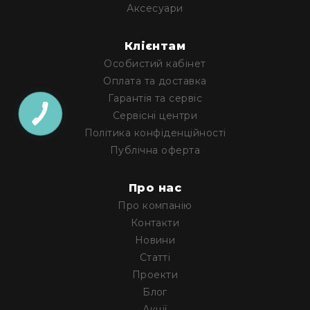
Генератори
Аксесуари
піни
Генератори
Клієнтам
вогню
Особистий кабінет
Генератори
Оплата та доставка
мильних
Гарантія та сервіс
бульбашок
Сервісні центри
Рідина
Політика конфіденційності
для
Публічна оферта
генераторів
Управління
світлом
Про нас
DMX-
Про компанію
інтерфейси
Контакти
DMX
Новини
контролери
Статті
Приймально-
Проекти
передавачі
Блог
DMX
Акції