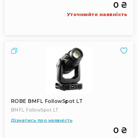
Вокальні
0 ₴
Інструментальні
Уточнюйте наявність
USB-
мікрофони
Конференційні
Петличні
Порівняти
З
оголов'ям
Накамерні
Для
мобільних
пристроїв
Всі
ROBE BMFL FollowSpot LT
мікрофони
BMFL FollowSpot LT
Мікрофонне
Дізнатись про наявність
підсилення
0 ₴
Аксесуари