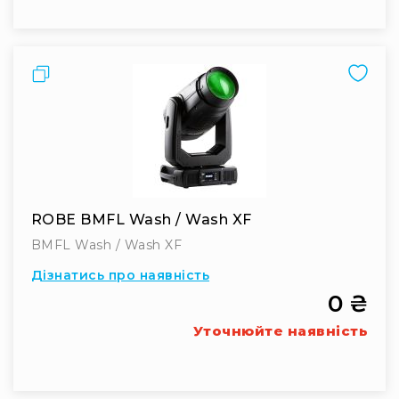
людей
з
вадами
слуху
Порівняти
Підсилення
для
навушників
Аксесуари
і
комплектуючі
Гарнітури
ROBE BMFL Wash / Wash XF
Для
трансляцій
BMFL Wash / Wash XF
і
Дізнатись про наявність
ТБ
0 ₴
Для
геймерів/
Уточнюйте наявність
блогерів
Для
домашньої