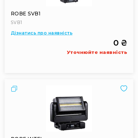
Інсталяційна
акустика
ROBE SVB1
Лінійні
SVB1
масиви
Дізнатись про наявність
Підсилювачі
0 ₴
потужності
Уточнюйте наявність
Підсилювачі
трансляційні
Портативні
акустичні
системи
Порівняти
Аксесуари
та
комплектуючі
Радіосистеми
Портативні
системи
Стаціонарні