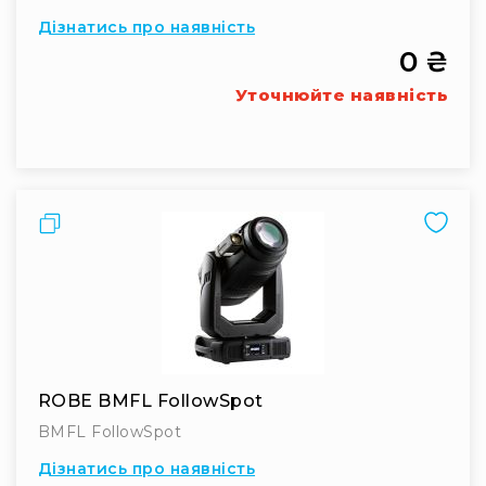
Дізнатись про наявність
RF
кабелі
0 ₴
RF
Уточнюйте наявність
роз'їєми
Тайм-
коди
Генератори
тайм-
Порівняти
кодів
Приймачі
та
передавачі
Дисплеї
Аксесуари
та
ROBE BMFL FollowSpot
комплектуючі
BMFL FollowSpot
Мікрофони
Студійні
Дізнатись про наявність