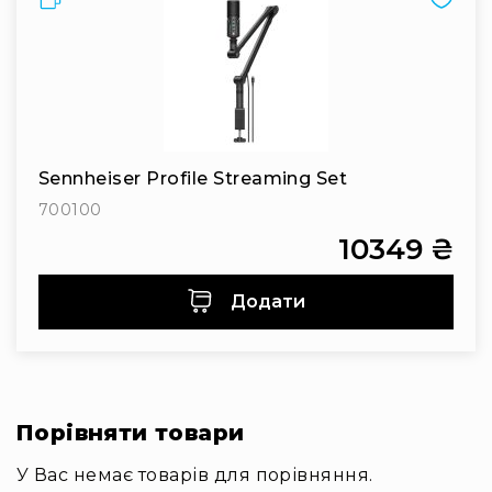
людей
з
вадами
слуху
Підсилення
для
навушників
Аксесуари
Sennheiser Profile Streaming Set
і
700100
комплектуючі
10349 ₴
Гарнітури
Для
трансляцій
Додати
і
ТБ
Для
геймерів/
блогерів
Порівняти товари
Для
домашньої
У Вас немає товарів для порівняння.