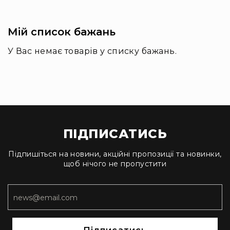
IP
телефонії
Для
Мій список бажань
офісів
та
У Вас немає товарів у списку бажань.
колл-
центрів
Аксесуари
і
комплектуючі
Рішення
для
ПІДПИСАТИСЬ
трансляцій
звуку
Підпишіться на новини, акційні пропозиції та новинки,
Готові
щоб нічого не пропустити
комплекти
для
нарад
і
конференцій
Спікерфони