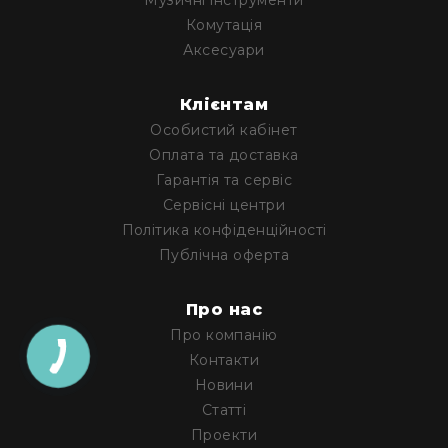
Музичні інструменти
та
Комутація
консолі
Аксесуари
Аудіоінтерфейси
Процесори
Клієнтам
та
Особистий кабінет
кросовери
Оплата та доставка
Сплітери,
Гарантія та сервіс
суматори,
Сервісні центри
ді-
бокси
Політика конфіденційності
Публічна оферта
Аксесуари
та
компоненти
Про нас
Аудикомп'ютери
Про компанію
Програмне
Контакти
забезпечення
Новини
Рекордери
Статті
Портативні
Проекти