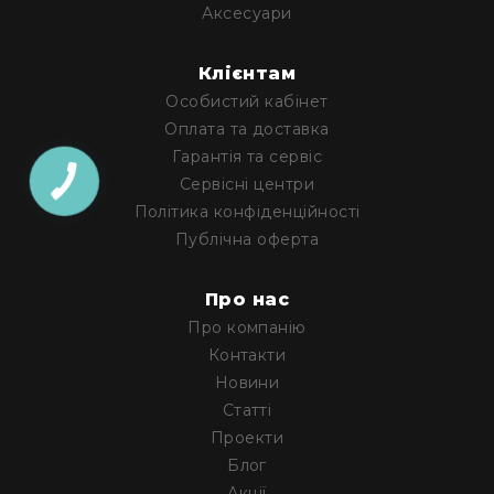
Генератори
Аксесуари
піни
Генератори
Клієнтам
вогню
Особистий кабінет
Генератори
Оплата та доставка
мильних
Гарантія та сервіс
бульбашок
Сервісні центри
Рідина
Політика конфіденційності
для
Публічна оферта
генераторів
Управління
світлом
Про нас
DMX-
Про компанію
інтерфейси
Контакти
DMX
Новини
контролери
Статті
Приймально-
Проекти
передавачі
Блог
DMX
Акції