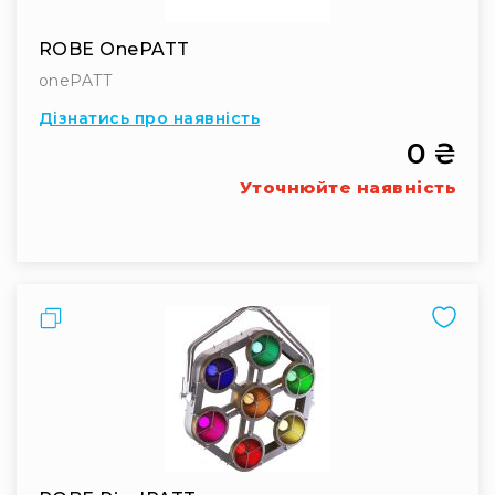
Інсталяційна
акустика
ROBE OnePATT
Лінійні
onePATT
масиви
Дізнатись про наявність
Підсилювачі
0 ₴
потужності
Уточнюйте наявність
Підсилювачі
трансляційні
Портативні
акустичні
системи
Порівняти
Аксесуари
та
комплектуючі
Радіосистеми
Портативні
системи
Стаціонарні