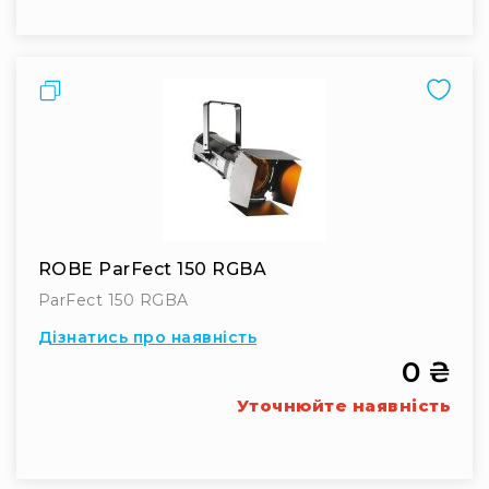
людей
з
вадами
слуху
Порівняти
Підсилення
для
навушників
Аксесуари
і
комплектуючі
Гарнітури
ROBE ParFect 150 RGBA
Для
трансляцій
ParFect 150 RGBA
і
Дізнатись про наявність
ТБ
0 ₴
Для
геймерів/
Уточнюйте наявність
блогерів
Для
домашньої