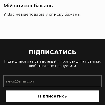
Прилади
Мій список бажань
цифрові
Статичне
У Вас немає товарів у списку бажань.
світло
Прилади
LED
Прилади
LED
мультиспектральні
Прилади
ПІДПИСАТИСЬ
LED
мултичіпові
Підпишіться на новини, акційні пропозиції та новинки,
щоб нічого не пропустити
Прилади
з
газоразрядною
лампою
Прилади
з
Підписатись
вольфрамовою
лампою