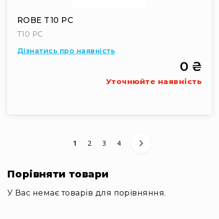
та
комплектуючі
ROBE T10 PC
Світло
T10 PC
Динамічне
світло
Дізнатись про наявність
Прилади
0 ₴
LED
Уточнюйте наявність
Прилади
LED
мультиспектральні
Прилади
LED
мултичіпові
You're currently reading page
Сторінка
Сторінка
Сторінка
1
2
3
4
Прилади
з
газоразрядною
Порівняти товари
лампою
У Вас немає товарів для порівняння.
Прилади
лазерні