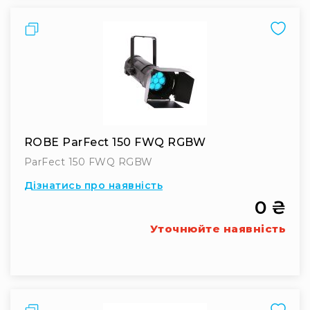
IP
телефонії
Порівняти
Для
офісів
та
колл-
центрів
Аксесуари
і
комплектуючі
ROBE ParFect 150 FWQ RGBW
Рішення
ParFect 150 FWQ RGBW
для
Дізнатись про наявність
трансляцій
0 ₴
звуку
Готові
Уточнюйте наявність
комплекти
для
нарад
і
конференцій
Спікерфони
Порівняти