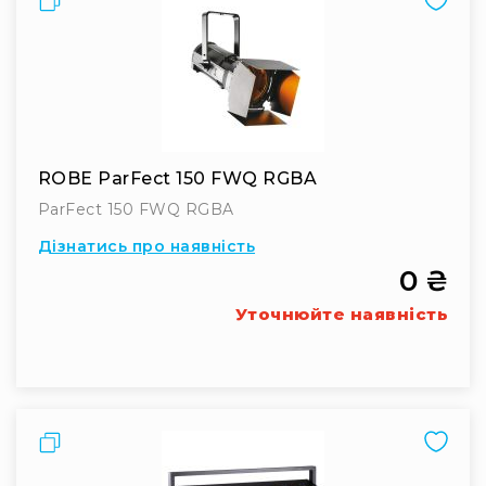
Конференційні
системи
Бари
Системи
синхронного
перекладу
ROBE ParFect 150 FWQ RGBA
Презентаційні/
ParFect 150 FWQ RGBA
екскурсійні
системи
Дізнатись про наявність
Системи
0 ₴
службового
зв'язку
Уточнюйте наявність
Панелі
керування
Процесори
та
Порівняти
обробка
звуку
Мікшери