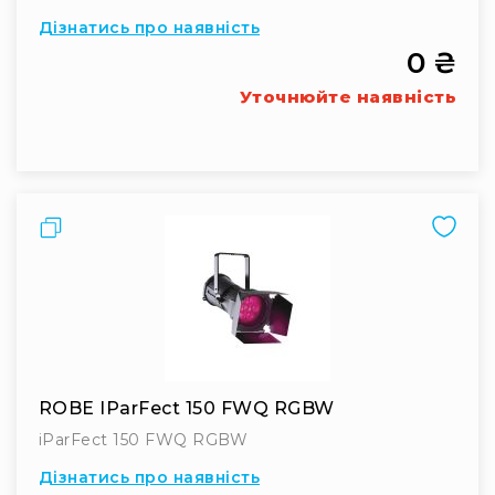
Дізнатись про наявність
RF
кабелі
0 ₴
RF
Уточнюйте наявність
роз'їєми
Тайм-
коди
Генератори
тайм-
Порівняти
кодів
Приймачі
та
передавачі
Дисплеї
Аксесуари
та
ROBE IParFect 150 FWQ RGBW
комплектуючі
iParFect 150 FWQ RGBW
Мікрофони
Студійні
Дізнатись про наявність