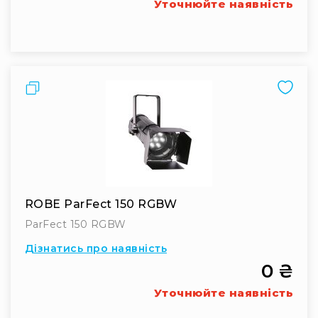
та
Уточнюйте наявність
комплектуючі
Навушники
Універсальні
Для
аудіофілів
Порівняти
Для
спорту
Для
моніторингу
Для
Dj
ROBE ParFect 150 RGBW
та
студій
ParFect 150 RGBW
Для
Дізнатись про наявність
перегляду
0 ₴
фільмів/
ТБ
Уточнюйте наявність
Для