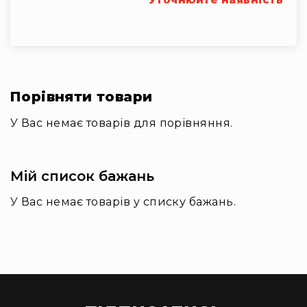
Вокальні
Інструментальні
USB-
мікрофони
Конференційні
Порівняти товари
Петличні
З
У Вас немає товарів для порівняння.
оголов'ям
Накамерні
Мій список бажань
Для
мобільних
У Вас немає товарів у списку бажань.
пристроїв
Всі
мікрофони
Мікрофонне
підсилення
Аксесуари