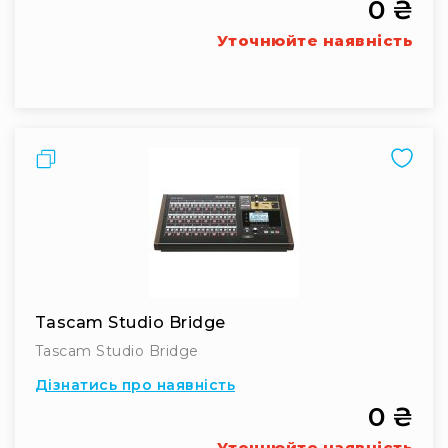
0 ₴
RF
Уточнюйте наявність
кабелі
RF
роз'їєми
Тайм-
коди
Порівняти
Генератори
тайм-
кодів
Приймачі
та
передавачі
Дисплеї
Tascam Studio Bridge
Аксесуари
Tascam Studio Bridge
та
комплектуючі
Дізнатись про наявність
Мікрофони
0 ₴
Студійні
Уточнюйте наявність