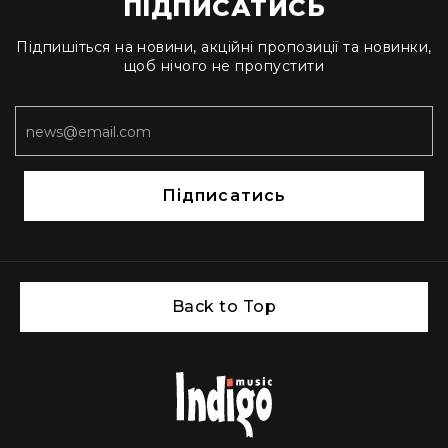
та
ПІДПИСАТИСЬ
комплектуючі
Підпишіться на новини, акційні пропозиції та новинки,
Навушники
щоб нічого не пропустити
Універсальні
Для
аудіофілів
Для
спорту
Підписатись
Для
моніторингу
Для
Dj
та
Back to Top
студій
Для
перегляду
фільмів/
ТБ
Для