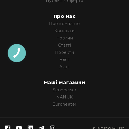
Публічна оферта
IP
телефонії
Для
Про нас
офісів
Про компанію
та
Контакти
колл-
Новини
центрів
Статті
Аксесуари
Проекти
і
комплектуючі
Блог
Акції
Рішення
для
трансляцій
Наші магазини
звуку
Sennheiser
Готові
комплекти
NANUK
для
Euroheater
нарад
і
конференцій
Спікерфони
© INDIGO MUSIC