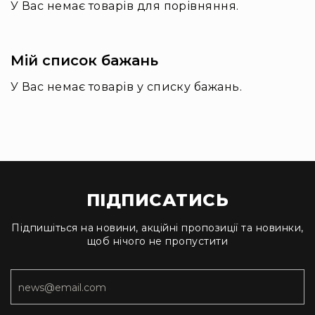
У Вас немає товарів для порівняння.
Архітектурне
освітлення
Для
приміщень
Мій список бажань
Просто
У Вас немає товарів у списку бажань.
неба
Для
занурення
Ефекти
Стробоскопи
Лазери
ПІДПИСАТИСЬ
Конфетті
машини
Підпишіться на новини, акційні пропозиції та новинки,
Генератори
щоб нічого не пропустити
диму/
туману
Генератори
снігу