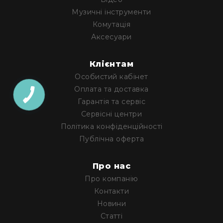
Диммерні
Музичні інструменти
контролери
Комутація
Сплітери,
Аксесуари
розподільники
Контролери
Клієнтам
для
управління
Особистий кабінет
світлом
Оплата та доставка
DMX
Гарантія та сервіс
декодери
Сервісні центри
Аксесуари
Політика конфіденційності
Кріплення
Публічна оферта
для
світлових
приладів
Про нас
Про компанію
Лампи
Контакти
Інше
Новини
Сцена
Статті
Талі,