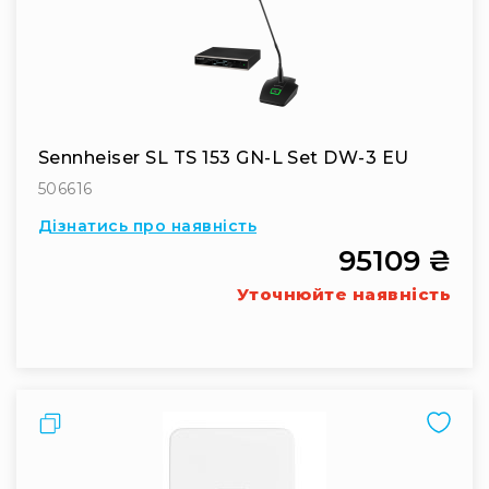
та
комплектуючі
Світло
Динамічне
світло
Прилади
LED
Sennheiser SL TS 153 GN-L Set DW-3 EU
Прилади
506616
LED
Дізнатись про наявність
мультиспектральні
95109 ₴
Прилади
LED
Уточнюйте наявність
мултичіпові
Прилади
з
газоразрядною
лампою
Порівняти
Прилади
лазерні