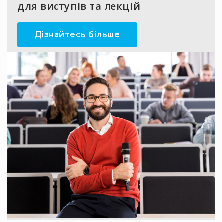
для виступів та лекцій
Інсталяційна
акустика
Дізнайтесь більше
Лінійні
масиви
Підсилювачі
потужності
Підсилювачі
трансляційні
Портативні
акустичні
системи
Аксесуари
та
комплектуючі
Радіосистеми
Портативні
системи
Стаціонарні