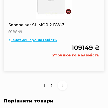
Прилади
цифрові
Статичне
світло
Прилади
Sennheiser SL MCR 2 DW-3
LED
508849
Прилади
LED
Дізнатись про наявність
мультиспектральні
109149 ₴
Прилади
Уточнюйте наявність
LED
мултичіпові
Прилади
з
газоразрядною
лампою
You're currently reading page
Сторінка
1
2
Прилади
з
вольфрамовою
Порівняти товари
лампою