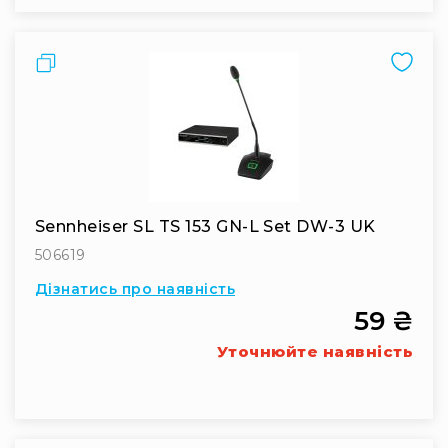
та
консолі
Порівняти
Аудіоінтерфейси
Процесори
та
кросовери
Сплітери,
суматори,
ді-
Sennheiser SL TS 153 GN-L Set DW-3 UK
бокси
506619
Аксесуари
та
Дізнатись про наявність
компоненти
59 ₴
Аудикомп'ютери
Уточнюйте наявність
Програмне
забезпечення
Рекордери
Портативні