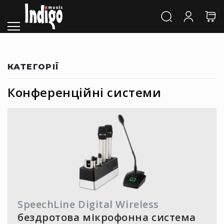
Каталог
Звук
Акустичні
системи
та
КАТЕГОРІЇ
компоненти
Активні
Конференційні системи
АС
Пасивні
АС
Сабвуфери
Саундбари
Сценічні
монітори
Cтудійні
монітори
SpeechLine Digital Wireless
Автономна
бездротова мікрофонна система
акустика