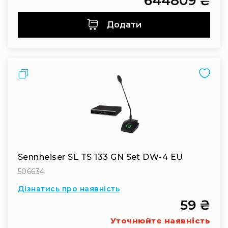
644809 ₴
IP
телефонії
Додати
Для
офісів
та
колл-
центрів
Порівняти
Аксесуари
і
комплектуючі
Рішення
для
трансляцій
звуку
Sennheiser SL TS 133 GN Set DW-4 EU
Готові
комплекти
506634
для
Дізнатись про наявність
нарад
і
59 ₴
конференцій
Уточнюйте наявність
Спікерфони