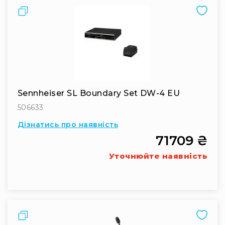
Стаціонарні
Порівняти
Накамерні
Аксесуари
та
компоненти
Програвачі/
ресівери/
ЦАПи
Sennheiser SL Boundary Set DW-4 EU
Програвачі
506633
вінілу
Дізнатись про наявність
Ресивери
та
71709 ₴
програвачі
Уточнюйте наявність
ЦАПи
та
підсилювачі
Док-
станції
Порівняти
Аксесуари