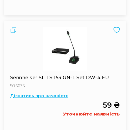
Конференційні
системи
Бари
Порівняти
Системи
синхронного
перекладу
Презентаційні/
екскурсійні
системи
Системи
службового
Sennheiser SL TS 153 GN-L Set DW-4 EU
зв'язку
506635
Панелі
Дізнатись про наявність
керування
59 ₴
Процесори
та
Уточнюйте наявність
обробка
звуку
Мікшери