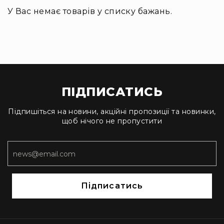
Інсталяційна
У Вас немає товарів у списку бажань.
акустика
Лінійні
масиви
Підсилювачі
потужності
Підсилювачі
ПІДПИСАТИСЬ
трансляційні
Портативні
Підпишіться на новини, акційні пропозиції та новинки,
акустичні
щоб нічого не пропустити
системи
Аксесуари
та
комплектуючі
Радіосистеми
Підписатись
Портативні
системи
Стаціонарні