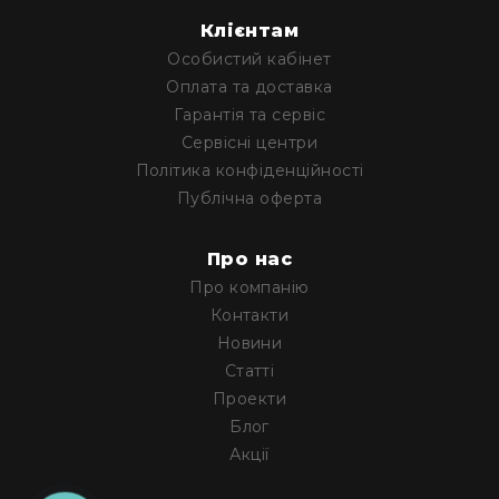
RF
Клієнтам
кабелі
Особистий кабінет
RF
Оплата та доставка
роз'їєми
Гарантія та сервіс
Тайм-
Сервісні центри
коди
Політика конфіденційності
Генератори
Публічна оферта
тайм-
кодів
Про нас
Приймачі
та
Про компанію
передавачі
Контакти
Дисплеї
Новини
Статті
Аксесуари
та
Проекти
комплектуючі
Блог
Мікрофони
Акції
Студійні