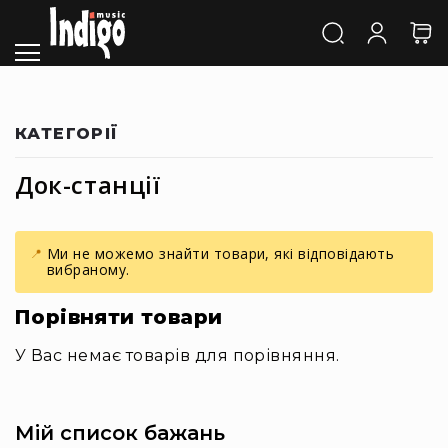
Каталог
Звук
Акустичні
системи
та
КАТЕГОРІЇ
компоненти
Активні
Док-станції
АС
Пасивні
АС
Ми не можемо знайти товари, які відповідають
Сабвуфери
вибраному.
Саундбари
Порівняти товари
Сценічні
монітори
У Вас немає товарів для порівняння.
Cтудійні
монітори
Автономна
Мій список бажань
акустика