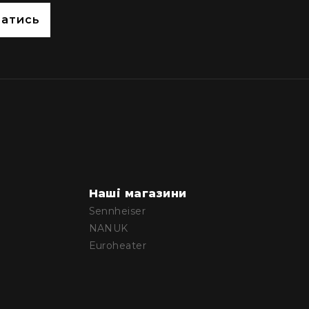
сатись
Наші магазини
Sennheiser
NANUK
Euroheater