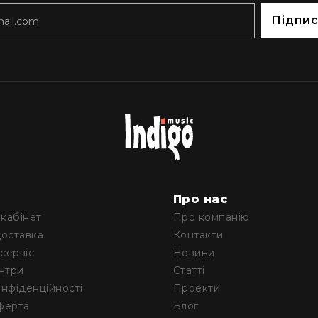
Підпи
м
Про нас
кабінет
Про компанію
доставка
Контакти
 сервіс
Новини
ентри
Статті
онфіденційності
Проекти
ферта
Блог