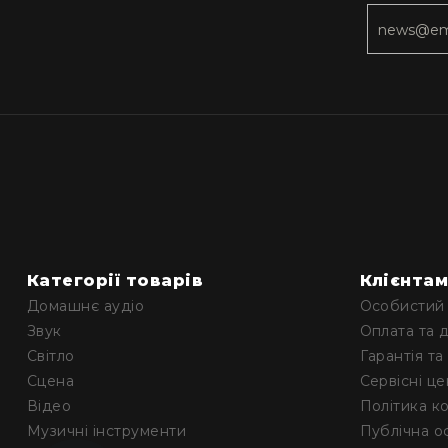
Категорії товарів
Клієнта
Домашнє аудіо
Особистий 
Звук
Оплата та 
Світло
Гарантія та
Сцена
Сервісні ц
Відео
Політика к
Музичні інструменти
Публічна о