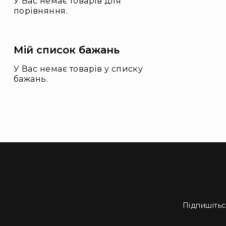
У Вас немає товарів для
і
порівняння.
о
А
к
ц
Мій список бажань
ії
У Вас немає товарів у списку
Новини
бажань.
Бренди
Підпишітьс