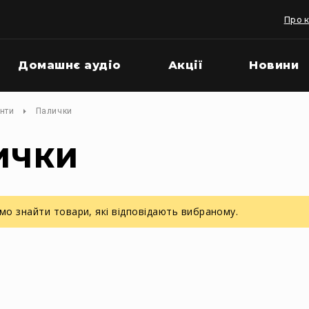
Про 
Домашнє аудіо
Акції
Новини
енти
Палички
ИЧКИ
о знайти товари, які відповідають вибраному.