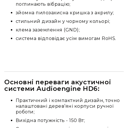
IP
поглинають вібрацію;
телефонії
зйомна пилозахисна кришка з акрилу;
Для
офісів
стильний дизайн у чорному кольорі;
та
клема заземлення (GND);
колл-
центрів
система відповідає усім вимогам RoHS.
Аксесуари
і
комплектуючі
Рішення
для
трансляцій
Основні переваги акустичної
звуку
системи Audioengine HD6:
Готові
комплекти
Практичний і компактний дизайн, точно
для
налаштовані дерев’яні корпуси ручної
нарад
роботи;
і
конференцій
Вихідна потужність - 150 Вт;
Спікерфони