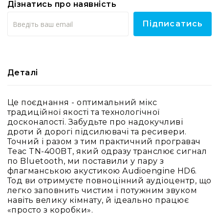
Дізнатись про наявність
RF
кабелі
Підписатись
RF
роз'їєми
Тайм-
коди
Деталі
Генератори
тайм-
кодів
Це поєднання - оптимальний мікс
традиційної якості та технологічної
Приймачі
досконалості. Забудьте про надокучливі
та
дроти й дорогі підсилювачі та ресивери.
передавачі
Точний і разом з тим практичний програвач
Дисплеї
Teac TN-400BT, який одразу транслює сигнал
по Bluetooth, ми поставили у пару з
Аксесуари
флагманською акустикою Audioengine HD6.
та
Тод ви отримуєте повноцінний аудіоцентр, що
комплектуючі
легко заповнить чистим і потужним звуком
Мікрофони
навіть велику кімнату, й ідеально працює
Студійні
«просто з коробки».