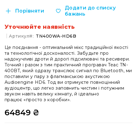
системи
Додати до списку
Моніторінг
Порівняти
бажань
(IEM)
Приймачі
Уточнюйте наявність
Передавачі
Артикул
TN400WA-HD6B
Мікрофонні
Це поєднання - оптимальний мікс традиційної якості
голови
та технологічної досконалості. Забудьте про
надокучливі дроти й дорогі підсилювачі та ресивери.
Всі
Точний і разом з тим практичний програвач Teac TN-
радіосистеми
400BT, який одразу транслює сигнал по Bluetooth, ми
Аксесуари
поставили у пару з флагманською акустикою
та
Audioengine HD6. Тод ви отримуєте повноцінний
комплектуючі
аудіоцентр, що легко заповнить чистим і потужним
звуком навіть велику кімнату, й ідеально
Антени
працює «просто з коробки».
та
антенне
64849 ₴
обладнання
Антени
RF
розподіл