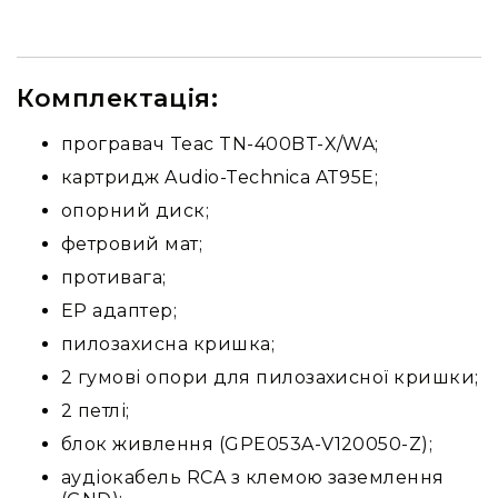
та
консолі
Аудіоінтерфейси
Комплектація:
Процесори
та
програвач Teac TN-400BT-X/WA;
кросовери
картридж Audio-Technica AT95E;
Сплітери,
суматори,
опорний диск;
ді-
фетровий мат;
бокси
противага;
Аксесуари
та
EP адаптер;
компоненти
пилозахисна кришка;
Аудикомп'ютери
2 гумові опори для пилозахисної кришки;
Програмне
2 петлі;
забезпечення
блок живлення (GPE053A-V120050-Z);
Рекордери
Портативні
аудіокабель RCA з клемою заземлення