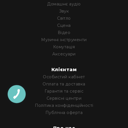
Генератори
Домашнє аудіо
піни
Звук
Генератори
Світло
вогню
Сцена
Генератори
Відео
мильних
Музичні інструменти
бульбашок
Комутація
Рідина
Аксесуари
для
генераторів
Клієнтам
Управління
світлом
Особистий кабінет
DMX-
Оплата та доставка
інтерфейси
Гарантія та сервіс
DMX
Сервісні центри
контролери
Політика конфіденційності
Приймально-
Публічна оферта
передавачі
DMX