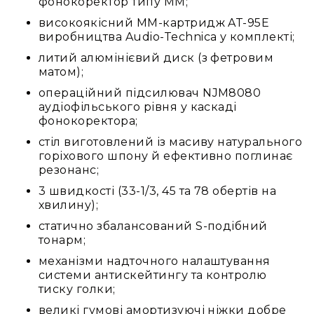
людей
фонокоректор типу MM;
з
високоякісний MM-картридж AT-95E
вадами
виробництва Audio-Technica у комплекті;
слуху
литий алюмінієвий диск (з фетровим
Підсилення
матом);
для
навушників
операційний підсилювач NJM8080
аудіофільського рівня у каскаді
Аксесуари
фонокоректора;
і
комплектуючі
стіл виготовлений із масиву натурального
горіхового шпону й ефективно поглинає
Гарнітури
резонанс;
Для
трансляцій
3 швидкості (33-1/3, 45 та 78 обертів на
і
хвилину);
ТБ
статично збалансований S-подібний
Для
тонарм;
геймерів/
механізми надточного налаштування
блогерів
системи антискейтингу та контролю
Для
тиску голки;
домашньої
великі гумові амортизуючі ніжки добре