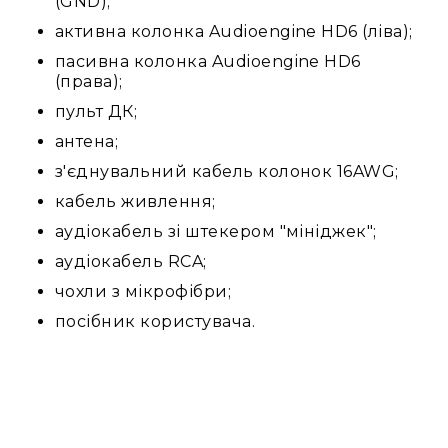
(GND);
Стаціонарні
активна колонка Audioengine HD6 (ліва);
Накамерні
пасивна колонка Audioengine HD6
Аксесуари
(права);
та
компоненти
пульт ДК;
Програвачі/
антена;
ресівери/
з'єднувальний кабель колонок 16AWG;
ЦАПи
Програвачі
кабель живлення;
вінілу
аудіокабель зі штекером "мініджек";
Ресивери
аудіокабель RCA;
та
програвачі
чохли з мікрофібри;
ЦАПи
посібник користувача.
та
підсилювачі
Док-
станції
Аксесуари