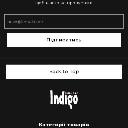
щоб нічого не пропустити
Архітектурне
освітлення
Для
приміщень
Просто
неба
Підписатись
Для
занурення
Ефекти
Стробоскопи
Back to Top
Лазери
Конфетті
машини
Генератори
диму/
туману
Генератори
снігу
Категорії товарів