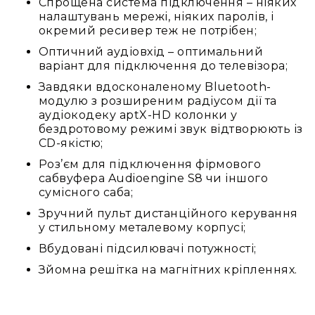
Спрощена система підключення – ніяких
налаштувань мережі, ніяких паролів, і
Конференційні
окремий ресивер теж не потрібен;
системи
Оптичний аудіовхід – оптимальний
Бари
варіант для підключення до телевізора;
Системи
Завдяки вдосконаленому Bluetooth-
синхронного
модулю з розширеним радіусом дії та
перекладу
аудіокодеку aptX-HD колонки у
Презентаційні/
бездротовому режимі звук відтворюють із
екскурсійні
CD-якістю;
системи
Роз’єм для підключення фірмового
Системи
сабвуфера Audioengine S8 чи іншого
службового
сумісного саба;
зв'язку
Зручний пульт дистанційного керування
Панелі
у стильному металевому корпусі;
керування
Вбудовані підсилювачі потужності;
Процесори
Зйомна решітка на магнітних кріпленнях.
та
обробка
звуку
Мікшери