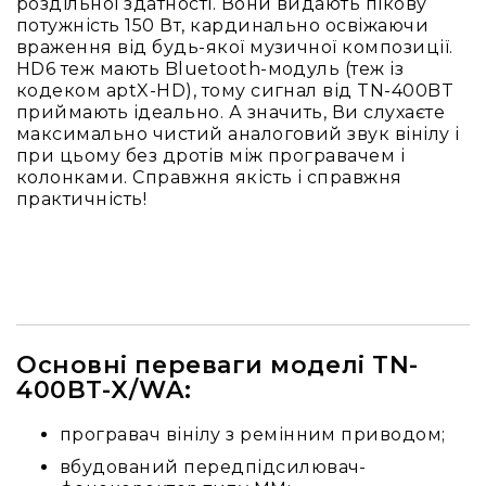
та
роздільної здатності. Вони видають пікову
комплектуючі
потужність 150 Вт, кардинально освіжаючи
враження від будь-якої музичної композиції.
Навушники
HD6 теж мають Bluetooth-модуль (теж із
Універсальні
кодеком aptX-HD), тому сигнал від TN-400BT
Для
приймають ідеально. А значить, Ви слухаєте
аудіофілів
максимально чистий аналоговий звук вінілу і
при цьому без дротів між програвачем і
Для
колонками. Справжня якість і справжня
спорту
практичність!
Для
моніторингу
Для
Dj
та
студій
Основні переваги моделі TN-
Для
400BT-X/WA:
перегляду
фільмів/
ТБ
програвач вінілу з ремінним приводом;
Для
вбудований передпідсилювач-