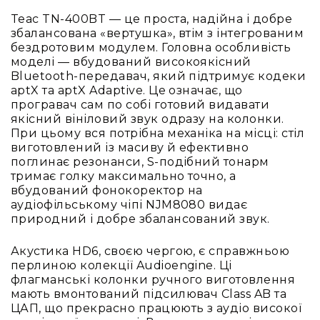
Вокальні
Teac TN-400BT — це проста, надійна і добре
Інструментальні
збалансована «вертушка», втім з інтегрованим
бездротовим модулем. Головна особливість
USB-
моделі — вбудований високоякісний
мікрофони
Bluetooth-передавач, який підтримує кодеки
Конференційні
aptX та aptX Adaptive. Це означає, що
програвач сам по собі готовий видавати
Петличні
якісний вініловий звук одразу на колонки.
З
При цьому вся потрібна механіка на місці: стіл
оголов'ям
виготовлений із масиву й ефективно
поглинає резонанси, S-подібний тонарм
Накамерні
тримає голку максимально точно, а
Для
вбудований фонокоректор на
мобільних
аудіофільському чіпі NJM8080 видає
пристроїв
природний і добре збалансований звук.
Всі
мікрофони
Акустика HD6, своєю чергою, є справжньою
перлиною колекції Audioengine. Ці
Мікрофонне
флагманські колонки ручного виготовлення
підсилення
мають вмонтований підсилювач Class AB та
Аксесуари
ЦАП, що прекрасно працюють з аудіо високої