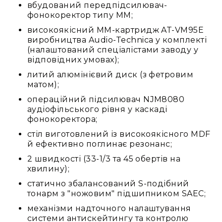
IP
вбудований передпідсилювач-
телефонії
фонокоректор типу MM;
Для
високоякісний MM-картридж AT-VM95E
офісів
виробництва Audio-Technica у комплекті
та
(налаштований спеціалістами заводу у
колл-
відповідних умовах);
центрів
литий алюмінієвий диск (з фетровим
Аксесуари
матом);
і
операційний підсилювач NJM8080
комплектуючі
аудіофільського рівня у каскаді
Рішення
фонокоректора;
для
стіл виготовлений із високоякісного MDF
трансляцій
й ефективно поглинає резонанс;
звуку
Готові
2 швидкості (33-1/3 та 45 обертів на
комплекти
хвилину);
для
статично збалансований S-подібний
нарад
тонарм з "ножовим" підшипником SAEC;
і
конференцій
механізми надточного налаштування
системи антискейтингу та контролю
Спікерфони