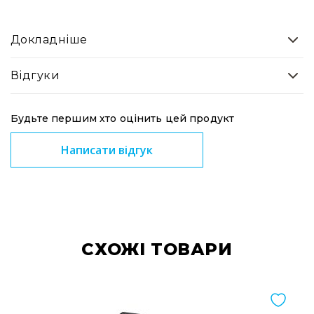
Прилади
цифрові
Статичне
Докладніше
світло
Прилади
Відгуки
LED
Прилади
LED
Будьте першим хто оцінить цей продукт
мультиспектральні
Написати відгук
Прилади
LED
мултичіпові
Прилади
з
газоразрядною
лампою
CХОЖІ ТОВАРИ
Прилади
з
вольфрамовою
лампою