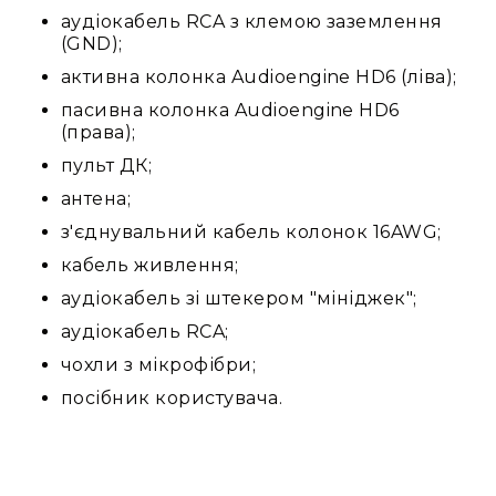
та
аудіокабель RCA з клемою заземлення
комплектуючі
(GND);
Світло
активна колонка Audioengine HD6 (ліва);
Динамічне
пасивна колонка Audioengine HD6
світло
(права);
Прилади
LED
пульт ДК;
Прилади
антена;
LED
з'єднувальний кабель колонок 16AWG;
мультиспектральні
кабель живлення;
Прилади
LED
аудіокабель зі штекером "мініджек";
мултичіпові
аудіокабель RCA;
Прилади
чохли з мікрофібри;
з
газоразрядною
посібник користувача.
лампою
Прилади
лазерні