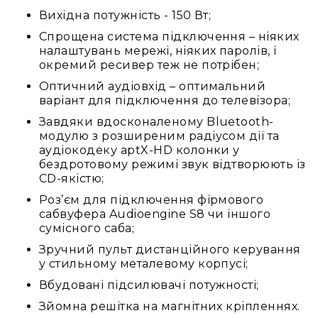
та
Вихідна потужність - 150 Вт;
консолі
Спрощена система підключення – ніяких
Аудіоінтерфейси
налаштувань мережі, ніяких паролів, і
окремий ресивер теж не потрібен;
Процесори
та
Оптичний аудіовхід – оптимальний
кросовери
варіант для підключення до телевізора;
Сплітери,
Завдяки вдосконаленому Bluetooth-
суматори,
модулю з розширеним радіусом дії та
ді-
аудіокодеку aptX-HD колонки у
бокси
бездротовому режимі звук відтворюють із
CD-якістю;
Аксесуари
та
Роз’єм для підключення фірмового
компоненти
сабвуфера Audioengine S8 чи іншого
сумісного саба;
Аудикомп'ютери
Зручний пульт дистанційного керування
Програмне
у стильному металевому корпусі;
забезпечення
Вбудовані підсилювачі потужності;
Рекордери
Портативні
Зйомна решітка на магнітних кріпленнях.