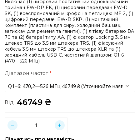
системи
Включає (1) цифровий портативний одноканальний
приймач EW-DP EK, (1) цифровий передавач EW-D
Моніторінг
SK, (1) всеспрямований мікрофон з петлицею ME 2, (1)
(IEM)
цифровий передавач EW-D SKP, (1) монтажний
комплект (пластина для сиру, холодний башмак,
Приймачі
затискач для ременя та гвинти), (1) літієву батарею BA
Передавачі
70 та (2) батареї типу АА, (1) фіксатор Locking 3. 5 мм
штекер TRS до 3,5 мм штекера TRS, (1) фіксуючий
Мікрофонні
кабель 3,5 мм штекер TRS до штекера XLR та (1)
голови
зарядний кабель USB-C, частотний діапазон: Q1-6
Всі
(470 - 526 МГц)
радіосистеми
Діапазон частот
Аксесуари
та
комплектуючі
Антени
46749 ₴
Від
та
антенне
обладнання
Антени
RF
розподіл
Дізнатись про наявність