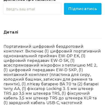
RF
Підписатись
кабелі
RF
роз'їєми
Тайм-
Деталі
коди
Генератори
тайм-
Портативний цифровий бездротовий
кодів
комплект. Включає (1) цифровий портативний
Приймачі
одноканальний приймач EW-DP EK, (1)
та
цифровий передавач EW-D SK, (1)
передавачі
всеспрямований мікрофон з петлицею ME 2,
(1) цифровий передавач EW-D SKP, (1)
Дисплеї
монтажний комплект (пластина для сиру,
Аксесуари
холодний башмак, затискач для ременя та
та
гвинти), (1) літієву батарею BA 70 та (2) батареї
комплектуючі
типу АА, (1) фіксатор Locking 3. 5 мм штекер
TRS до 3,5 мм штекера TRS, (1) фіксуючий
Мікрофони
кабель 3,5 мм штекер TRS до штекера XLR та
Студійні
(1) зарядний кабель USB-C, частотний