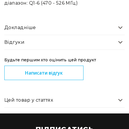
Вокальні
діапазон: Q1-6 (470 - 526 МГц)
Інструментальні
USB-
мікрофони
Докладніше
Конференційні
Відгуки
Петличні
З
оголов'ям
Будьте першим хто оцінить цей продукт
Накамерні
Написати відгук
Для
мобільних
пристроїв
Всі
Цей товар у статтях
мікрофони
Мікрофонне
підсилення
Аксесуари