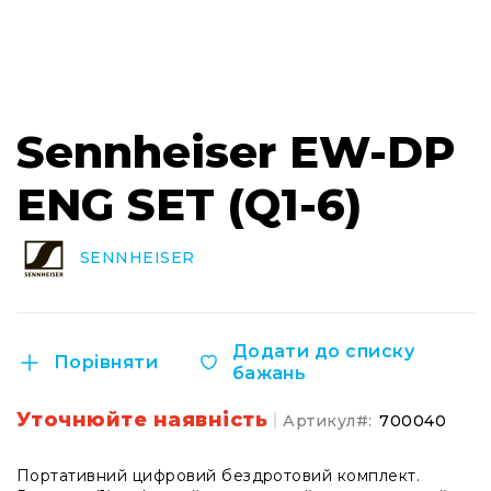
Інсталяційна
акустика
Лінійні
масиви
Перейти
до
Підсилювачі
Sennheiser EW-DP
початку
потужності
галереї
ENG SET (Q1-6)
Підсилювачі
зображень
трансляційні
Портативні
SENNHEISER
акустичні
системи
Аксесуари
та
Додати до списку
Порівняти
комплектуючі
бажань
Радіосистеми
Уточнюйте наявність
Портативні
Артикул
700040
системи
Стаціонарні
Портативний цифровий бездротовий комплект.