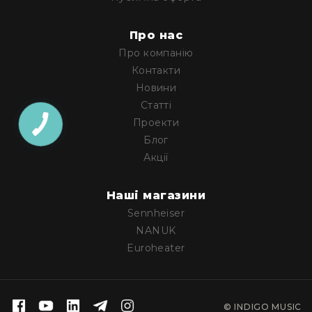
IP
телефонії
Про нас
Для
офісів
Про компанію
та
Контакти
колл-
Новини
центрів
Статті
Аксесуари
Проекти
і
Блог
комплектуючі
Акції
Рішення
для
трансляцій
Наші магазини
звуку
Sennheiser
Готові
NANUK
комплекти
для
Euroheater
нарад
і
конференцій
© INDIGO MUSIC
Спікерфони