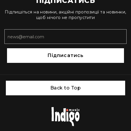
ПІДПИСАТИСЬ
та
комплектуючі
Підпишіться на новини, акційні пропозиції та новинки,
Навушники
щоб нічого не пропустити
Універсальні
Для
аудіофілів
Для
спорту
Підписатись
Для
моніторингу
Для
Dj
та
Back to Top
студій
Для
перегляду
фільмів/
ТБ
Для