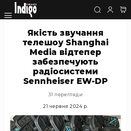
Каталог
Звук
Акустичні
системи
Якість звучання
та
телешоу Shanghai
компоненти
Активні
Media відтепер
АС
забезпечують
Пасивні
АС
радіосистеми
Сабвуфери
Sennheiser EW-DP
Саундбари
Сценічні
31 перегляди
монітори
21 червня 2024 р.
Cтудійні
монітори
Автономна
акустика