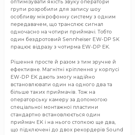
Прилади
оптимізувати якість звуку оператори
цифрові
групи розробили для запису шоу
Статичне
особливу мікрофонну систему з одним
світло
передавачем, що транслює сигнал
Прилади
одночасно на чотири приймачі. Тобто
LED
один бездротовий Sennheiser EW-DP SK
Прилади
працює відразу з чотирма EW-DP EK.
LED
мультиспектральні
Рішення просте й разом з тим зручне й
Прилади
ефективне. Магнітні кріплення у корпусі
LED
мултичіпові
EW-DP EK дають змогу надійно
встановлювати один на одного два та
Прилади
з
більше таких приймачів. Тож на
газоразрядною
операторську камеру за допомогою
лампою
спеціальної монтажної пластини
Прилади
стандартно встановлюється один
з
приймач EK і на нього стопкою ще два,
вольфрамовою
що підключені до двох рекордерів Sound
лампою