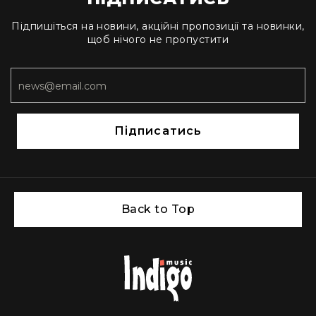
Пульти
та
Підпишіться на новини, акційні пропозиції та новинки,
комутатори
щоб нічого не пропустити
Пульти
Матричні
комутатори
Аксесуари
і
Підписатись
комплектуючі
Аксесуари
Музичні
інструменти
Гітари
Back to Top
та
гітарне
обладнання
Електрогітари
Бас-
гітари
Акустичні