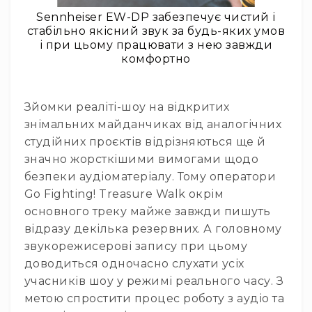
та
Sennheiser EW-DP забезпечує чистий і
комплектуючі
стабільно якісний звук за будь-яких умов
Світло
і при цьому працювати з нею завжди
Динамічне
комфортно
світло
Прилади
LED
Зйомки реаліті-шоу на відкритих
Прилади
знімальних майданчиках від аналогічних
LED
студійних проєктів відрізняються ще й
мультиспектральні
значно жорсткішими вимогами щодо
Прилади
безпеки аудіоматеріалу. Тому оператори
LED
Go Fighting! Treasure Walk окрім
мултичіпові
основного треку майже завжди пишуть
Прилади
відразу декілька резервних. А головному
з
газоразрядною
звукорежисерові запису при цьому
лампою
доводиться одночасно слухати усіх
Прилади
учасників шоу у режимі реального часу. З
лазерні
метою спростити процес роботу з аудіо та