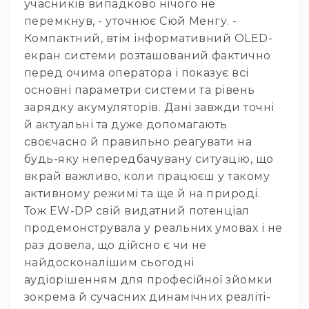
учасників випадково нічого не
лебідки
перемкнув, - уточнює Сюй Менгу. -
Підйомники
Компактний, втім інформативний OLED-
Ферми
екран системи розташований фактично
та
перед очима оператора і показує всі
комплектуючі
основні параметри системи та рівень
Елементи
зарядку акумуляторів. Дані завжди точні
сценічної
й актуальні та дуже допомагають
підлоги
своєчасно й правильно реагувати на
Комплекти
будь-яку непередбачувану ситуацію, що
сценічних
стійок
вкрай важливо, коли працюєш у такому
активному режимі та ще й на природі.
Різне
Тож EW-DP свій видатний потенціал
Відео
продемонструвала у реальних умовах і не
Проектори
Проектори
раз довела, що дійсно є чи не
найдосконалішим сьогодні
Інтерактивні
дошки
аудіорішенням для професійної зйомки
зокрема й сучасних динамічних реаліті-
Аксесуари