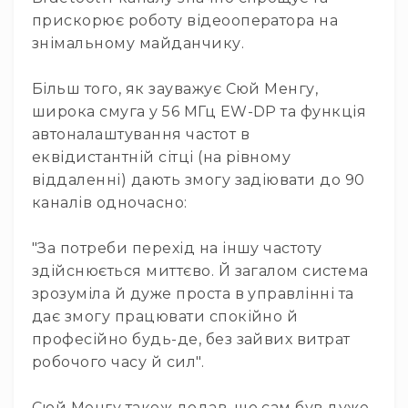
прискорює роботу відеооператора на
Конференційні
системи
знімальному майданчику.
Бари
Більш того, як зауважує Сюй Менгу,
Системи
широка смуга у 56 МГц EW-DP та функція
синхронного
перекладу
автоналаштування частот в
еквідистантній сітці (на рівному
Презентаційні/
екскурсійні
віддаленні) дають змогу задіювати до 90
системи
каналів одночасно:
Системи
службового
"За потреби перехід на іншу частоту
зв'язку
здійснюється миттєво. Й загалом система
Панелі
зрозуміла й дуже проста в управлінні та
керування
дає змогу працювати спокійно й
Процесори
професійно будь-де, без зайвих витрат
та
робочого часу й сил".
обробка
звуку
Мікшери
Сюй Менгу також додав, що сам був дуже