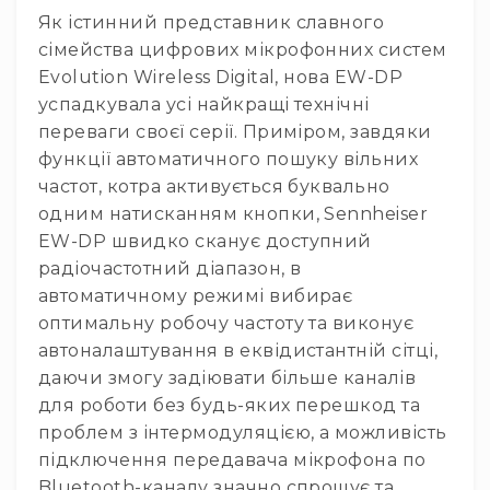
IP
Як істинний представник славного
телефонії
сімейства цифрових мікрофонних систем
Для
Evolution Wireless Digital, нова EW-DP
офісів
та
успадкувала усі найкращі технічні
колл-
переваги своєї серії. Приміром, завдяки
центрів
функції автоматичного пошуку вільних
Аксесуари
частот, котра активується буквально
і
одним натисканням кнопки, Sennheiser
комплектуючі
EW-DP швидко сканує доступний
Рішення
радіочастотний діапазон, в
для
автоматичному режимі вибирає
трансляцій
звуку
оптимальну робочу частоту та виконує
Готові
автоналаштування в еквідистантній сітці,
комплекти
даючи змогу задіювати більше каналів
для
для роботи без будь-яких перешкод та
нарад
і
проблем з інтермодуляцією, а можливість
конференцій
підключення передавача мікрофона по
Спікерфони
Bluetooth-каналу значно спрощує та