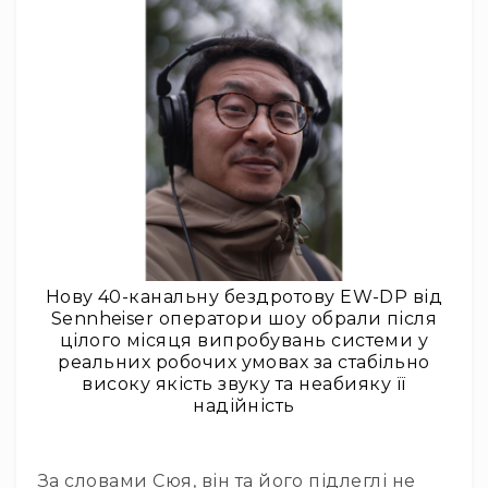
та
комплектуючі
Навушники
Універсальні
Для
аудіофілів
Для
спорту
Для
моніторингу
Для
Dj
Нову 40-канальну бездротову EW-DP від
та
Sennheiser оператори шоу обрали після
студій
цілого місяця випробувань системи у
реальних робочих умовах за стабільно
Для
високу якість звуку та неабияку її
перегляду
надійність
фільмів/
ТБ
Для
За словами Сюя, він та його підлеглі не