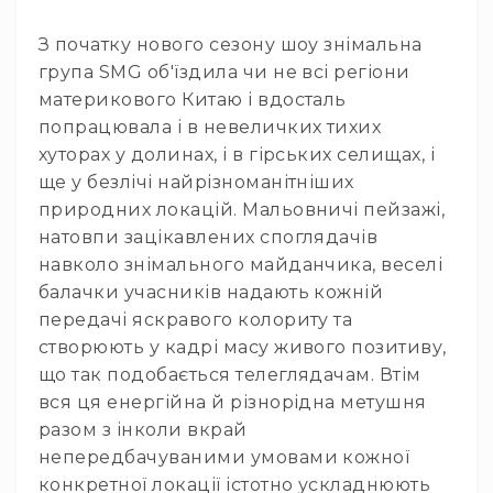
RF
З початку нового сезону шоу знімальна
кабелі
група SMG об'їздила чи не всі регіони
RF
материкового Китаю і вдосталь
роз'їєми
попрацювала і в невеличких тихих
Тайм-
хуторах у долинах, і в гірських селищах, і
коди
ще у безлічі найрізноманітніших
Генератори
тайм-
природних локацій. Мальовничі пейзажі,
кодів
натовпи зацікавлених споглядачів
Приймачі
навколо знімального майданчика, веселі
та
балачки учасників надають кожній
передавачі
передачі яскравого колориту та
Дисплеї
створюють у кадрі масу живого позитиву,
Аксесуари
що так подобається телеглядачам. Втім
та
вся ця енергійна й різнорідна метушня
комплектуючі
разом з інколи вкрай
Мікрофони
непередбачуваними умовами кожної
Студійні
конкретної локації істотно ускладнюють