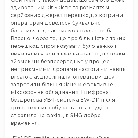
та
здивований кількістю та розмаїттям
консолі
серйозних джерел перешкод, з котрими
Аудіоінтерфейси
операторам довелося буквально
Процесори
боротися під час зйомок просто неба.
та
Власне, через те, що про більшість з таких
кросовери
перешкод спрогнозувати було важко і
Сплітери,
виявлялися вони вже на етапі підготовки
суматори,
зйомок чи безпосередньо у процесі
ді-
неприємними дропами частоти чи навіть
бокси
втратою аудіосигналу, оператори шоу
Аксесуари
запросили більш якісне й ефективне
та
компоненти
мікрофонне обладнання. І цифрова
бездротова УВЧ-система EW-DP після
Аудикомп'ютери
тривалих випробувань поза студією
Програмне
справила на фахівців SMG добре
забезпечення
враження.
Рекордери
Портативні