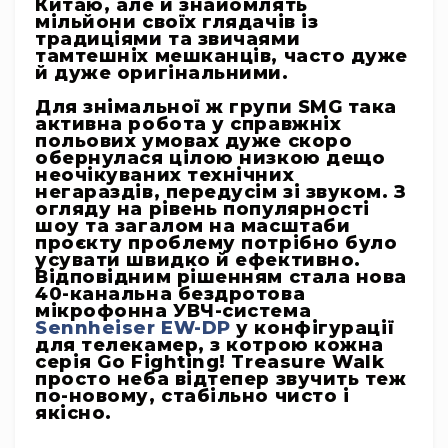
Китаю, але й знайомлять
системи
мільйони своїх глядачів із
Моніторінг
традиціями та звичаями
тамтешніх мешканців, часто дуже
(IEM)
й дуже оригінальними.
Приймачі
Для знімальної ж групи SMG така
Передавачі
активна робота у справжніх
польових умовах дуже скоро
Мікрофонні
обернулася цілою низкою дещо
голови
неочікуваних технічних
негараздів, передусім зі звуком. З
Всі
огляду на рівень популярності
радіосистеми
шоу та загалом на масштаби
проєкту проблему потрібно було
Аксесуари
усувати швидко й ефективно.
та
Відповідним рішенням стала нова
комплектуючі
40-канальна бездротова
мікрофонна УВЧ-система
Антени
Sennheiser EW-DP
у конфігурації
та
для телекамер, з котрою кожна
антенне
серія Go Fighting! Treasure Walk
обладнання
просто неба відтепер звучить теж
по-новому, стабільно чисто і
Антени
якісно.
RF
розподіл