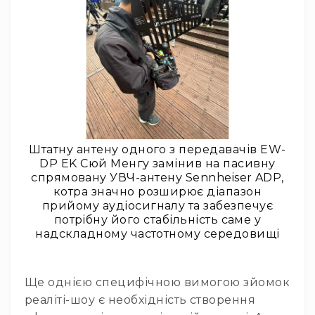
Генератори
піни
Генератори
вогню
Генератори
мильних
бульбашок
Рідина
для
Штатну антену одного з передавачів EW-
генераторів
DP EK Сюй Менгу замінив на пасивну
Управління
спрямовану УВЧ-антену Sennheiser ADP,
світлом
котра значно розширює діапазон
DMX-
прийому аудіосигналу та забезпечує
інтерфейси
потрібну його стабільність саме у
надскладному частотному середовищі
DMX
контролери
Приймально-
Ще однією специфічною вимогою зйомок
передавачі
реаліті-шоу є необхідність створення
DMX