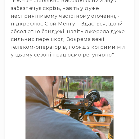
"EW-DP стабільно високоякісний звук
Стаціонарні
забезпечує скрізь, навіть у дуже
Накамерні
несприятливому частотному оточенні, -
Аксесуари
підкреслює Сюй Менгу. - Здається, що їй
та
абсолютно байдужі навіть джерела дуже
компоненти
сильних перешкод. Зокрема вежі
Програвачі/
телеком-операторів, поряд з котрими ми
ресівери/
у цьому сезоні працюємо регулярно".
ЦАПи
Програвачі
вінілу
Ресивери
та
програвачі
ЦАПи
та
підсилювачі
Док-
станції
Аксесуари