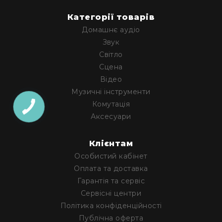
гітари
Категорії товарів
Класичні
Домашнє аудіо
гітари
Звук
Гітарні
Світло
підсилювачі
Сцена
Гітарні
Відео
кабінети
Музичні інструменти
Комбопідсилювачі
Комутація
Аксесуари
Аксесуари
та
компоненти
Клієнтам
Ударні
Особистий кабінет
інструменти
Акустичні
Оплата та доставка
ударні
Гарантія та сервіс
та
Сервісні центри
перкусія
Політика конфіденційності
Електроні
Публічна оферта