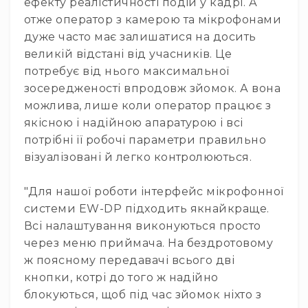
ефекту реалістичності подій у кадрі. А
Диммерні
отже оператор з камерою та мікрофонами
контролери
дуже часто має залишатися на досить
Сплітери,
великій відстані від учасників. Це
розподільники
потребує від нього максимальної
Контролери
зосередженості впродовж зйомок. А вона
для
управління
можлива, лише коли оператор працює з
світлом
якісною і надійною апаратурою і всі
DMX
потрібні її робочі параметри правильно
декодери
візуалізовані й легко контролюються.
Аксесуари
Кріплення
"Для нашої роботи інтерфейс мікрофонної
для
системи EW-DP підходить якнайкраще.
світлових
Всі налаштування виконуються просто
приладів
через меню приймача. На бездротовому
Лампи
ж поясному передавачі всього дві
Інше
кнопки, котрі до того ж надійно
Сцена
блокуються, щоб під час зйомок ніхто з
Талі,