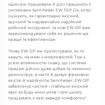
людей
один рік працювали й досі працюють з
з
вадами
системами Sennheiser EW 112P G4, котрі
слуху
оцінують, як гарантовано якісний,
Підсилення
зручний та надзвичайно надійний
для
робочий інструмент, та нові EW‑DP вже
навушників
зарекомендували себе як рішення ще
Аксесуари
краще та ефективніше:
і
комплектуючі
"Нову EW-DP ми протестували, як то
Гарнітури
кажуть, на межі її можливостей. Тож з
Для
усією впевненістю скажу, що система
трансляцій
і
працює дійсно дуже добре та незмінно
ТБ
демонструє, а часто й дивує фірмовою
Для
якістю й надійністю Sennheiser. EW-DP
геймерів/
забезпечує чистий і стабільно якісний
блогерів
звук за будь-яких умов і при цьому
Для
працювати з нею завжди комфортно".
домашньої