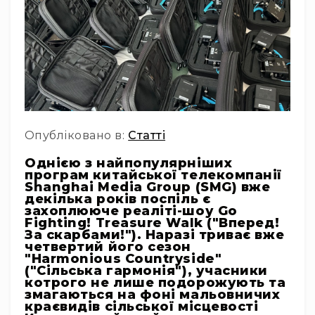
Інсталяційна
акустика
Лінійні
масиви
Підсилювачі
потужності
Підсилювачі
Опубліковано в:
Статті
трансляційні
Портативні
Однією з найпопулярніших
акустичні
програм китайської телекомпанії
системи
Shanghai Media Group (SMG) вже
декілька років поспіль є
Аксесуари
захоплююче реаліті-шоу Go
та
Fighting! Treasure Walk ("Вперед!
За скарбами!"). Наразі триває вже
комплектуючі
четвертий його сезон
Радіосистеми
"Harmonious Countryside"
Портативні
("Сільська гармонія"), учасники
котрого не лише подорожують та
системи
змагаються на фоні мальовничих
Стаціонарні
краєвидів сільської місцевості