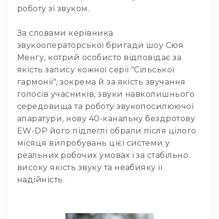
Вокальні
роботу зі звуком.
Інструментальні
За словами керівника
USB-
мікрофони
звукооператорської бригади шоу Сюя
Менгу, котрий особисто відповідає за
Конференційні
якість запису кожної серії "Сільської
Петличні
гармонії", зокрема й за якість звучання
З
голосів учасників, звуки навколишнього
оголов'ям
середовища та роботу звукопосилюючої
Накамерні
апаратури, нову 40-канальну бездротову
Для
EW-DP його підлеглі обрали після цілого
мобільних
місяця випробувань цієї системи у
пристроїв
реальних робочих умовах і за стабільно
Всі
високу якість звуку та неабияку її
мікрофони
надійність.
Мікрофонне
підсилення
Аксесуари