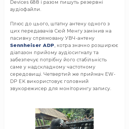
Devices 688 і разом пишуть резервні
Архітектурне
аудіофайли.
освітлення
Для
приміщень
Плюс до цього, штатну антену одного з
Просто
цих передавачів Сюй Менгу замінив на
неба
пасивну спрямовану УВЧ-антену
Для
Sennheiser ADP
, котра значно розширює
занурення
діапазон прийому аудіосигналу та
Ефекти
забезпечує потрібну його стабільність
Стробоскопи
саме у надскладному частотному
Лазери
середовищі. Четвертий же приймач EW-
DP EK використовує головний
Конфетті
машини
звукорежисер для моніторингу запису.
Генератори
диму/
туману
Генератори
снігу