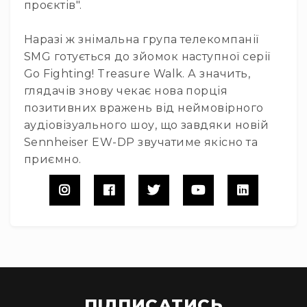
і
проєктів".
комплектуючі
Камери
Наразі ж знімальна група телекомпанії
Відеокамери
SMG готується до зйомок наступної серії
Фотокамери
Go Fighting! Treasure Walk. А значить,
глядачів знову чекає нова порція
PTZ
камери
позитивних вражень від неймовірного
аудіовізуального шоу, що завдяки новій
Відеобари
Sennheiser EW-DP звучатиме якісно та
Вебкамери
приємно.
Екрани
та
панелі
Проекційні
екрани
Відеопанелі
Аксесуари
і
комплектуючі
ПІДПИСАТИСЬ