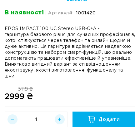
системи
Моніторінг
В наявності
Артикул
1001420
(IEM)
Приймачі
EPOS IMPACT 100 UC Stereo USB-C+A -
гарнитура базового рівня для сучасних професіоналів,
Передавачі
котрі спілкуються через телефон та онлайн щодня й
Мікрофонні
дуже активно. Ця гарнітура відрізняється надлегкою
голови
конструкцією та набором смарт-функцій, що реально
допомагають працювати ефективніше й упевненіше.
Всі
Винятково вигідний варіант за співвідношенням
радіосистеми
якості звуку, якості виготовлення, функціоналу та
ціни.
Аксесуари
та
комплектуючі
3119 ₴
2999 ₴
Regular
Антени
Price
Special
та
Price
антенне
обладнання
Додати
Антени
RF
розподіл