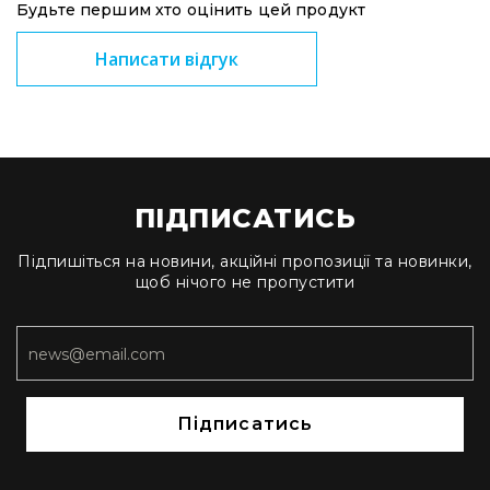
Будьте першим хто оцінить цей продукт
Комутатори
Написати відгук
Інструменти
Аксесуари
Аксесуари
Стійки
та
кріплення
ПІДПИСАТИСЬ
Мікрофонні
вудки
Підпишіться на новини, акційні пропозиції та новинки,
Вітрозахист
щоб нічого не пропустити
Захисні
кейси
Чохли
та
органайзери
Підписатись
Сумки
та
рюкзаки