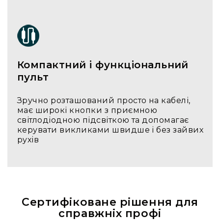
IP
телефонії
Для
офісів
та
колл-
Компактний і функціональний
центрів
пульт
Аксесуари
і
комплектуючі
Зручно розташований просто на кабелі,
має широкі кнопки з приємною
Рішення
світлодіодною підсвіткою та допомагає
для
керувати викликами швидше і без зайвих
трансляцій
рухів
звуку
Готові
комплекти
для
нарад
і
Сертифіковане рішення для
конференцій
справжніх профі
Спікерфони