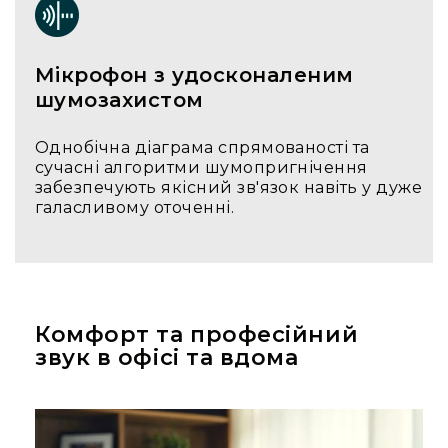
Генератори
піни
Генератори
Мікрофон з удосконаленим
вогню
шумозахистом
Генератори
мильних
Однобічна діаграма спрямованості та
бульбашок
сучасні алгоритми шумопригнічення
Рідина
забезпечують якісний зв'язок навіть у дуже
для
галасливому оточенні.
генераторів
Управління
світлом
DMX-
інтерфейси
Комфорт та професійний
DMX
звук в офісі та вдома
контролери
Приймально-
передавачі
DMX