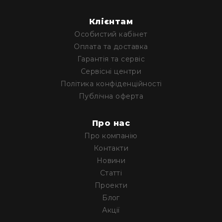
та
домашніх
студій
Клієнтам
Особистий кабінет
Для
перегляду
Оплата та доставка
фільмів/
Гарантія та сервіс
ТБ
Сервісні центри
Для
Політика конфіденційності
людей
Публічна оферта
з
вадами
слуху
Про нас
Аксесуари
Про компанію
Контакти
Товари
для
Новини
геймерів/
Статті
блогерів
Проекти
Гарнітури
Блог
Мікрофони
Акції
Звукові