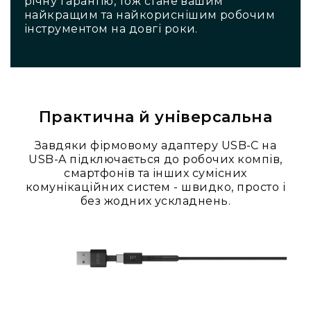
річну гарантію, тож стане вашим
гітари
найкращим та найкориснішим робочим
інструментом на довгі роки.
Класичні
гітари
Гітарні
підсилювачі
Гітарні
Практична й універсальна
кабінети
Комбопідсилювачі
Завдяки фірмовому адаптеру USB-C на
Аксесуари
USB-A підключається до робочих компів,
та
смартфонів та інших сумісних
компоненти
комунікаційних систем - швидко, просто і
без жодних ускладнень.
Ударні
інструменти
Акустичні
ударні
та
перкусія
Електроні