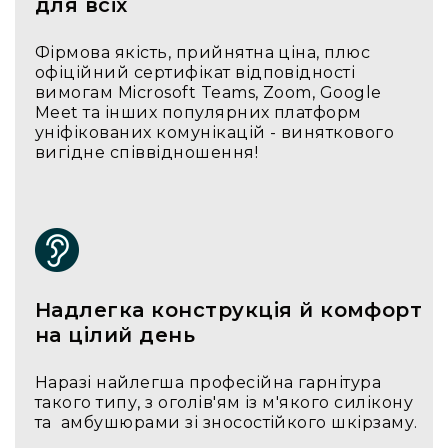
людей
для всіх
з
вадами
Фірмова якість, прийнятна ціна, плюс
слуху
офіційний сертифікат відповідності
Підсилення
вимогам Microsoft Teams, Zoom, Google
для
Meet та інших популярних платформ
навушників
уніфікованих комунікацій - виняткового
вигідне співвідношення!
Аксесуари
і
комплектуючі
Гарнітури
Для
трансляцій
і
Надлегка конструкція й комфорт
ТБ
на цілий день
Для
геймерів/
блогерів
Наразі найлегша професійна гарнітура
такого типу, з оголів'ям із м'якого силікону
Для
та амбушюрами зі зносостійкого шкірзаму.
домашньої