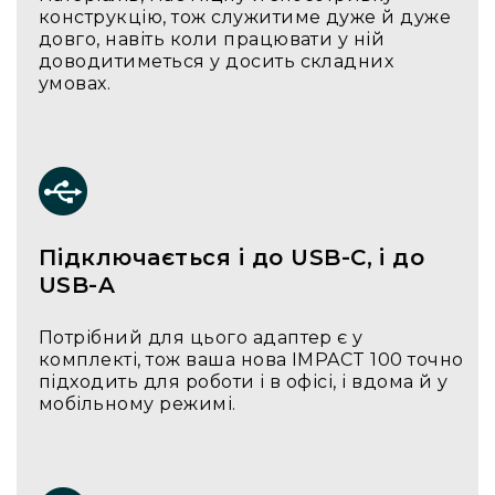
конструкцію, тож служитиме дуже й дуже
Архітектурне
довго, навіть коли працювати у ній
освітлення
доводитиметься у досить складних
Для
умовах.
приміщень
Просто
неба
Для
занурення
Ефекти
Стробоскопи
Підключається і до USB-C, і до
USB-A
Лазери
Конфетті
Потрібний для цього адаптер є у
машини
комплекті, тож ваша нова IMPACT 100 точно
Генератори
підходить для роботи і в офісі, і вдома й у
диму/
мобільному режимі.
туману
Генератори
снігу