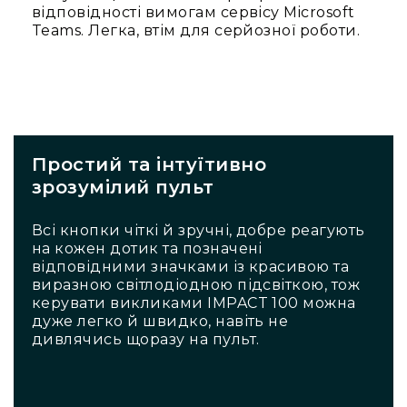
та
відповідності вимогам сервісу Microsoft
комплектуючі
Teams. Легка, втім для серйозної роботи.
Світло
Динамічне
світло
Прилади
LED
Прилади
Простий та інтуїтивно
LED
зрозумілий пульт
мультиспектральні
Прилади
Всі кнопки чіткі й зручні, добре реагують
LED
на кожен дотик та позначені
мултичіпові
відповідними значками із красивою та
Прилади
виразною світлодіодною підсвіткою, тож
з
керувати викликами IMPACT 100 можна
газоразрядною
дуже легко й швидко, навіть не
лампою
дивлячись щоразу на пульт.
Прилади
лазерні