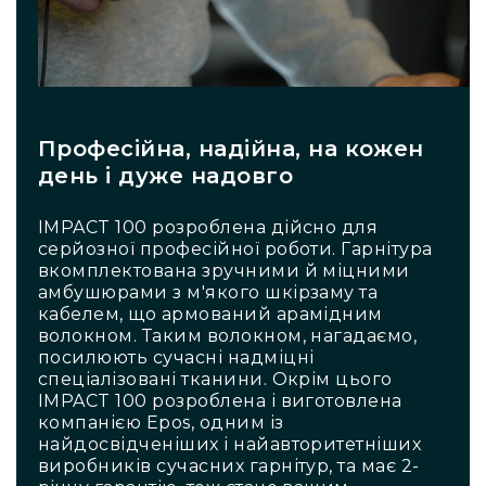
Пульти
та
комутатори
Пульти
Матричні
комутатори
Професійна, надійна, на кожен
Аксесуари
день і дуже надовго
і
комплектуючі
IMPACT 100 розроблена дійсно для
Аксесуари
серйозної професійної роботи. Гарнітура
Музичні
вкомплектована зручними й міцними
інструменти
амбушюрами з м'якого шкірзаму та
Гітари
кабелем, що армований арамідним
та
волокном. Таким волокном, нагадаємо,
гітарне
посилюють сучасні надміцні
обладнання
спеціалізовані тканини. Окрім цього
Електрогітари
IMPACT 100 розроблена і виготовлена
компанією Epos, одним із
Бас-
найдосвідченіших і найавторитетніших
гітари
виробників сучасних гарнітур, та має 2-
Акустичні