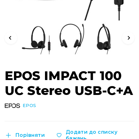
Інсталяційна
акустика
Лінійні
масиви
Підсилювачі
потужності
Підсилювачі
трансляційні
Перейти
Портативні
EPOS IMPACT 100
до
акустичні
початку
системи
галереї
UC Stereo USB-C+A
Аксесуари
зображень
та
комплектуючі
EPOS
Радіосистеми
Портативні
системи
Додати до списку
Стаціонарні
Порівняти
бажань