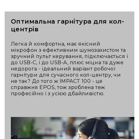
ударні
та
перкусія
Оптимальна гарнітура для кол-
Механіка,
стійки
центрів
та
педалі
Легка й комфортна, має якісний
Палички
мікрофон з ефективним шумозахистом та
зручний пульт керування, підключається і
Пластики
до USB-C, і до USB-A, плюс міцна та дуже
Стільчики
недорога - ідеальний варіант робочої
гарнітури для сучасного кол-центру, чи
Аксесуари
не так? До того ж IMPACT 100 - це
та
справжня EPOS, тож зроблена теж
комплектуючі
професійно і з усією дбайливістю.
Клавішні
інструменти
Піаніно
та
роялі
Цифрові