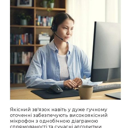
Диммерні
контролери
Сплітери,
розподільники
Контролери
для
управління
світлом
DMX
декодери
Аксесуари
Кріплення
для
світлових
приладів
Лампи
Якісний зв'язок навіть у дуже гучному
Інше
оточенні забезпечують високоякісний
Сцена
мікрофон з однобічною діаграмою
Талі,
спрямованості та сучасні алгоритми