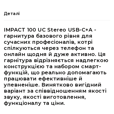
RF
кабелі
Деталі
RF
роз'їєми
IMPACT 100 UC Stereo USB-C+A -
Тайм-
гарнитура базового рівня для
коди
сучасних професіоналів, котрі
Генератори
тайм-
спілкуються через телефон та
кодів
онлайн щодня й дуже активно. Ця
гарнітура відрізняється надлегкою
Приймачі
та
конструкцією та набором смарт-
передавачі
функцій, що реально допомагають
Дисплеї
працювати ефективніше й
упевненіше. Винятково вигідний
Аксесуари
варіант за співвідношенням якості
та
комплектуючі
звуку, якості виготовлення,
функціоналу та ціни.
Мікрофони
Студійні