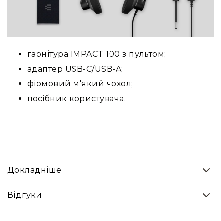
Інсертні
кабелі
Дата
кабелі
гарнітура IMPACT 100 з пультом;
Мультикор
адаптер USB-C/USB-A;
та
системи
фірмовий м'який чохол;
Відео/
посібник користувача.
оптичні
кабелі
Коаксіальні
кабелі
Роз'єми
та
Докладніше
конектори
Кабельні
Відгуки
канали
і
трапи