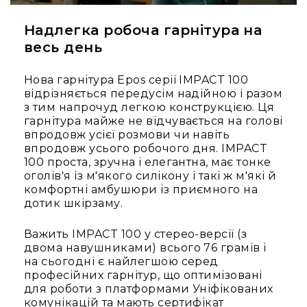
Стаціонарні
Накамерні
Надлегка робоча гарнітура на
весь день
Аксесуари
та
компоненти
Нова гарнітура Epos серії IMPACT 100
відрізняється передусім надійною і разом
Програвачі/
з тим напрочуд легкою конструкцією. Ця
ресівери/
гарнітура майже не відчувається на голові
ЦАПи
впродовж усієї розмови чи навіть
Програвачі
впродовж усього робочого дня. IMPACT
вінілу
100 проста, зручна і елегантна, має тонке
Ресивери
оголів'я із м'якого силікону і такі ж м'які й
та
комфортні амбушюри із приємного на
програвачі
дотик шкірзаму.
ЦАПи
та
Важить IMPACT 100 у стерео-версії (з
підсилювачі
двома навушниками) всього 76 грамів і
на сьогодні є найлегшою серед
Док-
професійних гарнітур, що оптимізовані
станції
для роботи з платформами Уніфікованих
Аксесуари
комунікацій та мають сертифікат