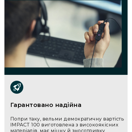
Прилади
цифрові
Статичне
світло
Прилади
LED
Прилади
LED
мультиспектральні
Прилади
LED
мултичіпові
Прилади
з
газоразрядною
лампою
Гарантовано надійна
Прилади
з
Попри таку, вельми демократичну вартість
вольфрамовою
IMPACT 100 виготовлена з високоякісних
лампою
матеріалів, має міцну й зносотривку