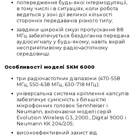
IP
попередження будь-якої інтермодуляції,
телефонії
в тому числі і в ситуаціях, коли робота
ведеться у зоні дії великої кількості
Для
сторонніх передавачів різного типу;
офісів
та
завдяки широкій смузі пропускання 88
колл-
МГц забезпечується бездоганна передача
центрів
аудіосигналу у будь-якому, навіть вкрай
несприятливому радіочастотному
Аксесуари
середовищі.
і
комплектуючі
Особливості моделі SKM 6000
Рішення
для
три радіочастотних діапазони (470-558
трансляцій
МГц, 550-638 МГц, 630-718 МГц);
звуку
універсальна система кріплення капсулів
Готові
забезпечує сумісність з більшістю
комплекти
мікрофонних головок Sennheiser і
для
Neumann, включаючи моделі серій
нарад
Evolution Wireless G3, 2000., Digital 9000 і
і
Neumann KK 204/205;
конференцій
високоефективний захист від
Спікерфони