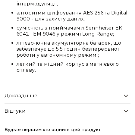
інтермодуляції;
Конференційні
алгоритми шифрування AES 256 та Digital
системи
9000 - для захисту даних;
Бари
сумісність з приймачами Sennheiser EK
Системи
6042 і EM 9046 у режимі Long Range;
синхронного
літієво-іонна акумуляторна батарея, що
перекладу
забезпечує до 5.5 годин безперервної
Презентаційні/
роботи у автономному режимі;
екскурсійні
легкий та міцний корпус з магнієвого
системи
сплаву.
Системи
службового
зв'язку
Панелі
Докладніше
керування
Процесори
Відгуки
та
обробка
звуку
Будьте першим хто оцінить цей продукт
Мікшери