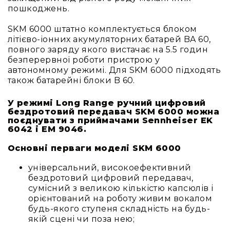
людей
пошкоджень.
з
вадами
SKM 6000 штатно комплектується блоком
слуху
літієво-іонних акумуляторних батарей BA 60,
Підсилення
повного заряду якого вистачає на 5.5 годин
для
безперервної роботи пристрою у
навушників
автономному режимі. Для SKM 6000 підходять
також батарейні блоки B 60.
Аксесуари
і
У режимі Long Range ручний цифровий
комплектуючі
бездротовий передавач SKM 6000 можна
Гарнітури
поєднувати з приймачами Sennheiser EK
6042 і EM 9046.
Для
трансляцій
Основні перваги моделі SKM 6000
і
ТБ
універсальний, високоефективний
Для
бездротовий цифровий передавач,
геймерів/
сумісний з великою кількістю капсюлів і
блогерів
орієнтований на роботу живим вокалом
будь-якого ступеня складність на будь-
Для
якій сцені чи поза нею;
домашньої