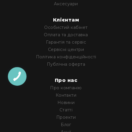
та
Аксесуари
комплектуючі
Світло
Клієнтам
Динамічне
Особистий кабінет
світло
Оплата та доставка
Прилади
LED
Гарантія та сервіс
Сервісні центри
Прилади
LED
Політика конфіденційності
мультиспектральні
Публічна оферта
Прилади
LED
Про нас
мултичіпові
Про компанію
Прилади
Контакти
з
Новини
газоразрядною
лампою
Статті
Проекти
Прилади
лазерні
Блог