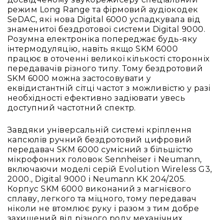
та
режим Long Range та фірмовий аудіокодек
комплектуючі
SeDAC, які нова Digital 6000 успадкувала від
Навушники
знаменитої бездротової системи Digital 9000.
Універсальні
Розумна електроніка попереджає будь-яку
інтермодуляцію, навіть якщо SKM 6000
Для
працює в оточенні великої кількості сторонніх
аудіофілів
передавачів різного типу. Тому бездротовий
Для
SKM 6000 можна застосовувати у
спорту
еквідистантній сітці частот з можливістю у разі
необхідності ефективно задіювати увесь
Для
доступний частотний спектр.
моніторингу
Для
Завдяки універсальній системі кріплення
Dj
капсюлів ручний бездротовий цифровий
та
передавач SKM 6000 сумісний з більшістю
студій
мікрофонних головок Sennheiser і Neumann,
Для
включаючи моделі серій Evolution Wireless G3,
перегляду
2000., Digital 9000 і Neumann KK 204/205.
фільмів/
Корпус SKM 6000 виконаний з магнієвого
ТБ
сплаву, легкого та міцного, тому передавач
ніколи не втомлює руку і разом з тим добре
Для
захищений від різного роду механічних