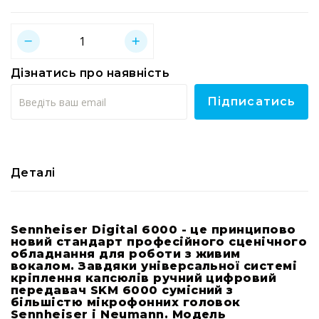
RF
кабелі
RF
роз'їєми
Дізнатись про наявність
Тайм-
Підписатись
коди
Генератори
тайм-
кодів
Приймачі
Деталі
та
передавачі
Дисплеї
Sennheiser Digital 6000 - це принципово
Аксесуари
новий стандарт професійного сценічного
та
обладнання для роботи з живим
вокалом. Завдяки універсальної системі
комплектуючі
кріплення капсюлів ручний цифровий
Мікрофони
передавач SKM 6000 сумісний з
більшістю мікрофонних головок
Студійні
Sennheiser і Neumann. Модель