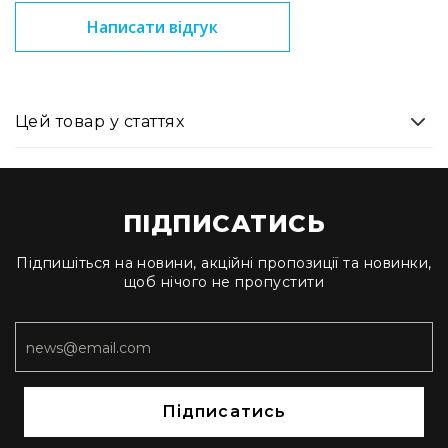
та
Написати відгук
консолі
Аудіоінтерфейси
Процесори
та
Цей товар у статтях
кросовери
Сплітери,
суматори,
ді-
ПІДПИСАТИСЬ
бокси
Аксесуари
Підпишіться на новини, акційні пропозиції та новинки,
та
щоб нічого не пропустити
компоненти
Аудикомп'ютери
Програмне
забезпечення
Рекордери
Підписатись
Портативні