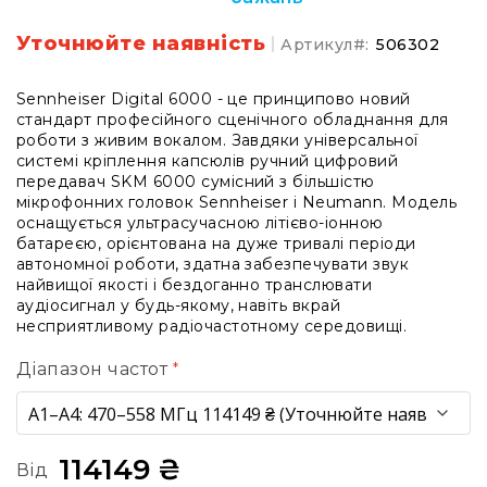
системи
Моніторінг
Уточнюйте наявність
Артикул
506302
(IEM)
Приймачі
Sennheiser Digital 6000 - це принципово новий
стандарт професійного сценічного обладнання для
Передавачі
роботи з живим вокалом. Завдяки універсальної
Мікрофонні
системі кріплення капсюлів ручний цифровий
голови
передавач SKM 6000 сумісний з більшістю
мікрофонних головок Sennheiser і Neumann. Модель
Всі
оснащується ультрасучасною літієво-іонною
радіосистеми
батареєю, орієнтована на дуже тривалі періоди
автономної роботи, здатна забезпечувати звук
Аксесуари
найвищої якості і бездоганно транслювати
та
аудіосигнал у будь-якому, навіть вкрай
комплектуючі
несприятливому радіочастотному середовищі.
Антени
та
Діапазон частот
антенне
обладнання
Антени
RF
114149 ₴
Від
розподіл