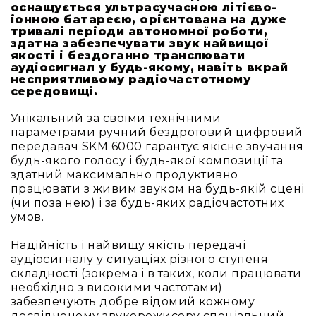
Вокальні
оснащується ультрасучасною літієво-
іонною батареєю, орієнтована на дуже
Інструментальні
тривалі періоди автономної роботи,
здатна забезпечувати звук найвищої
USB-
якості і бездоганно транслювати
мікрофони
аудіосигнал у будь-якому, навіть вкрай
несприятливому радіочастотному
Конференційні
середовищі.
Петличні
Унікальний за своїми технічними
З
параметрами ручний бездротовий цифровий
оголов'ям
передавач SKM 6000 гарантує якісне звучання
будь-якого голосу і будь-якої композиції та
Накамерні
здатний максимально продуктивно
Для
працювати з живим звуком на будь-якій сцені
мобільних
(чи поза нею) і за будь-яких радіочастотних
пристроїв
умов.
Всі
Надійність і найвищу якість передачі
мікрофони
аудіосигналу у ситуаціях різного ступеня
Мікрофонне
складності (зокрема і в таких, коли працювати
підсилення
необхідно з високими частотами)
забезпечують добре відомий кожному
Аксесуари
досвідченому звукорежисеру спеціальний