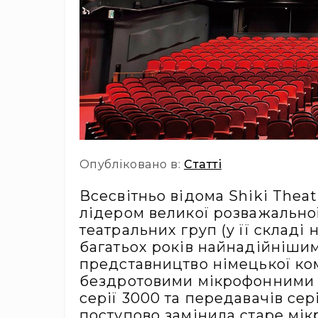
Опубліковано в:
Статті
Всесвітньо відома Shiki Thea
лідером великої розважальної
театральних груп (у її складі 
багатьох років найнадійнішим
представництво німецької ком
бездротовими мікрофонними с
серії 3000 та передавачів сер
поступово замінила старе мік