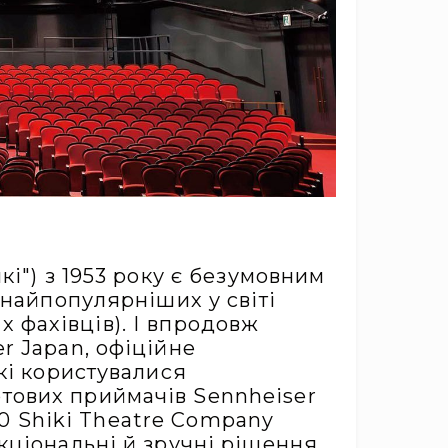
і") з 1953 року є безумовним
 найпопулярніших у світі
их фахівців). І впродовж
r Japan, офіційне
кі користувалися
тових приймачів Sennheiser
000 Shiki Theatre Company
кціональні й зручні рішення.