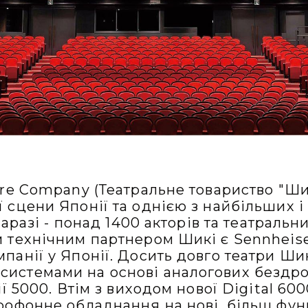
tre Company (Театральне товариство "Шик
 сцени Японії та однією з найбільших і
наразі - понад 1400 акторів та театральн
 технічним партнером Шикі є Sennheise
панії у Японії. Досить довго театри Ши
истемами на основі аналогових бездро
ії 5000. Втім з виходом нової Digital 6
рофонне обладнання на нові, більш фун