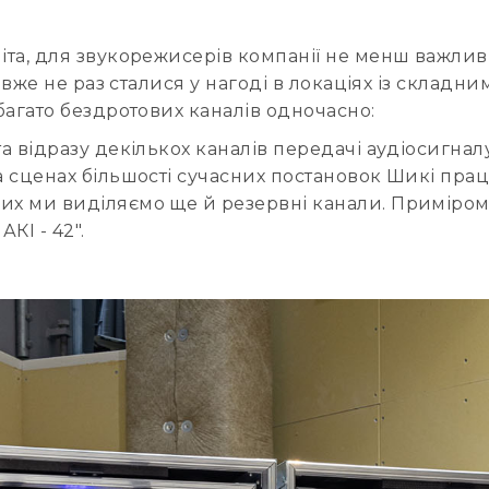
шіта, для звукорежисерів компанії не менш важлив
рі вже не раз сталися у нагоді в локаціях із скла
 багато бездротових каналів одночасно:
та відразу декількох каналів передачі аудіосигнал
На сценах більшості сучасних постановок Шикі пр
их ми виділяємо ще й резервні канали. Приміром 
АКІ - 42".