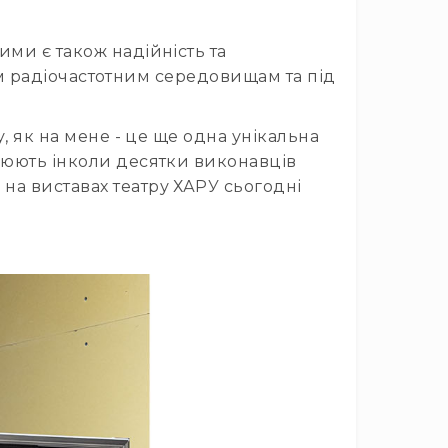
ими є також надійність та
дним радіочастотним середовищам та під
у, як на мене - це ще одна унікальна
ацюють інколи десятки виконавців
на виставах театру ХАРУ сьогодні