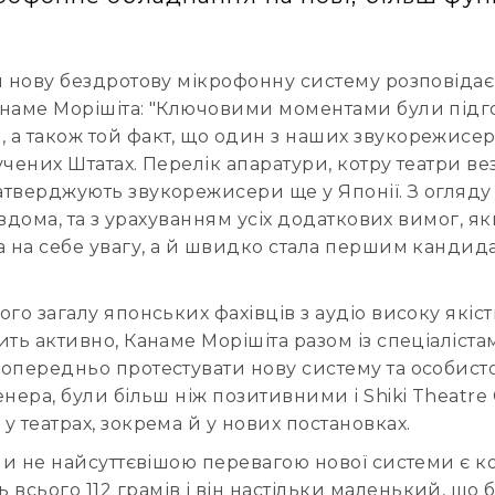
и нову бездротову мікрофонну систему розповідає
анаме Морішіта: "Ключовими моментами були підго
 а також той факт, що один з наших звукорежисер
чених Штатах. Перелік апаратури, котру театри вез
верджують звукорежисери ще у Японії. З огляду на 
вдома, та з урахуванням усіх додаткових вимог, якщо
а на себе увагу, а й швидко стала першим кандида
го загалу японських фахівців з аудіо високу якіст
ть активно, Канаме Морішіта разом із спеціаліста
опередньо протестувати нову систему та особисто
нера, були більш ніж позитивними і Shiki Theatre
 театрах, зокрема й у нових постановках.
 чи не найсуттєвішою перевагою нової системи є 
 всього 112 грамів і він настільки маленький, що 