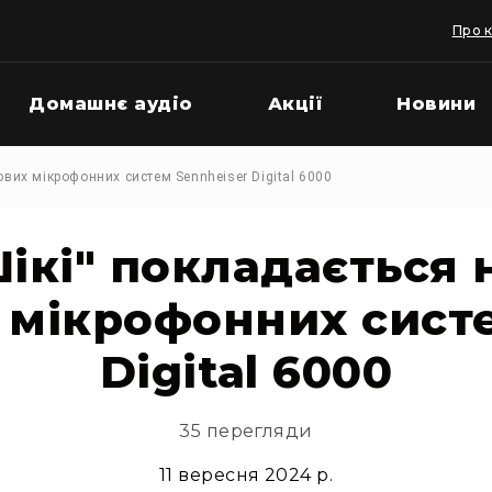
Про 
Домашнє аудіо
Акції
Новини
ових мікрофонних систем Sennheiser Digital 6000
ікі" покладається 
 мікрофонних систе
Digital 6000
35 перегляди
11 вересня 2024 р.