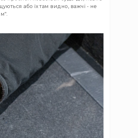
уються або їх там видно, важчі - не
м".