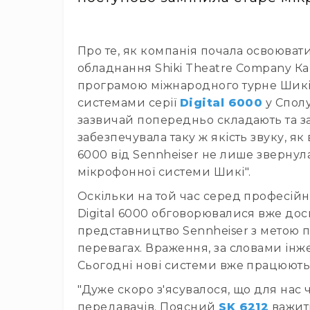
Про те, як компанія почала освоюват
обладнання Shiki Theatre Company К
програмою міжнародного турне Шикі,
системами серії
Digital 6000
у Сполу
зазвичай попередньо складають та зат
забезпечувала таку ж якість звуку, як 
6000 від Sennheiser не лише звернул
мікрофонної системи Шикі".
Оскільки на той час серед професійно
Digital 6000 обговорювалися вже доси
представництво Sennheiser з метою п
перевагах. Враження, за словами інже
Сьогодні нові системи вже працюють у
"Дуже скоро з'ясувалося, що для нас
передавачів. Поясний
SK 6212
важить