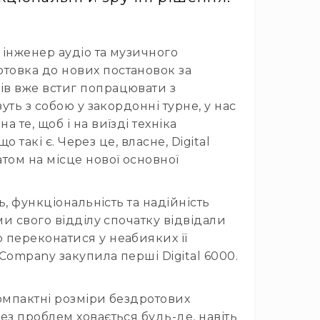
 інженер аудіо та музичного
товка до нових постановок за
ів вже встиг попрацювати з
уть з собою у закордонні турне, у нас
те, щоб і на виїзді техніка
 такі є. Через це, власне, Digital
том на місце нової основної
ь, функціональність та надійність
ми свого відділу спочатку відвідали
 переконатися у неабияких її
 Company закупила перші Digital 6000.
компактні розміри бездротових
без проблем ховається будь-де, навіть