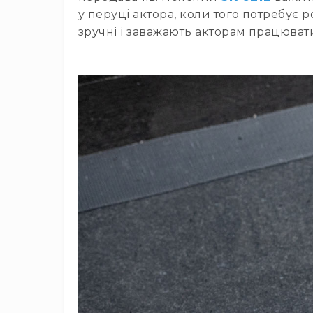
у перуці актора, коли того потребує р
зручні і заважають акторам працювати