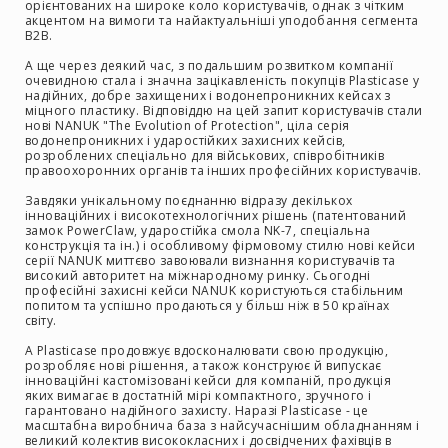
орієнтованих на широке коло користувачів, однак з чітким
акцентом на вимоги та найактуальніші уподобання сегмента
RF
B2B.
кабелі
А ще через деякий час, з подальшим розвитком компанії
RF
очевидною стала і значна зацікавленість покупців Plasticase у
роз'їєми
надійних, добре захищених і водонепроникних кейсах з
міцного пластику. Відповіддю на цей запит користувачів стали
Тайм-
нові NANUK "The Evolution of Protection", ціла серія
водонепроникних і ударостійких захисних кейсів,
коди
розроблених спеціально для військових, співробітників
Генератори
правоохоронних органів та інших професійних користувачів.
тайм-
Завдяки унікальному поєднанню відразу декількох
кодів
інноваційних і високотехнологічних рішень (патентований
замок PowerClaw, ударостійка смола NK-7, спеціальна
Приймачі
конструкція та ін.) і особливому фірмовому стилю нові кейси
та
серії NANUK миттєво завоювали визнання користувачів та
передавачі
високий авторитет на міжнародному ринку. Сьогодні
професійні захисні кейси NANUK користуються стабільним
Дисплеї
попитом та успішно продаються у більш ніж в 50 країнах
світу.
Аксесуари
А Plasticase продовжує вдосконалювати свою продукцію,
та
розробляє нові рішення, а також конструює й випускає
комплектуючі
інноваційні кастомізовані кейси для компаній, продукція
яких вимагає в достатній мірі компактного, зручного і
Мікрофони
гарантовано надійного захисту. Наразі Plasticase - це
Студійні
масштабна виробнича база з найсучаснішим обладнанням і
великий колектив висококласних і досвідчених фахівців в