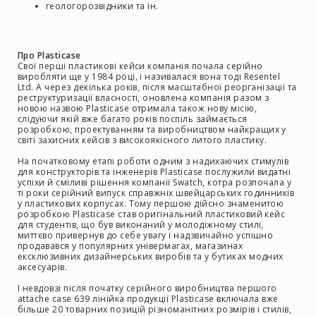
системи
геологорозвідники та ін.
Моніторінг
(IEM)
Про Plasticase
Приймачі
Свої перші пластикові кейси компанія почала серійно
виробляти ще у 1984 році, і називалася вона тоді Resentel
Передавачі
Ltd. А через декілька років, після масштабної реорганізації та
реструктуризації власності, оновлена компанія разом з
Мікрофонні
новою назвою Plasticase отримала також нову місію,
голови
слідуючи якій вже багато років поспіль займається
розробкою, проектуванням та виробництвом найкращих у
Всі
світі захисних кейсів з високоякісного литого пластику.
радіосистеми
На початковому етапі роботи одним з надихаючих стимулів
Аксесуари
для конструкторів та інженерів Plasticase послужили видатні
успіхи й сміливі рішення компанії Swatch, котра розпочала у
та
ті роки серійний випуск справжніх швейцарських годинників
комплектуючі
у пластикових корпусах. Тому першою дійсно знаменитою
розробкою Plasticase став оригінальний пластиковий кейс
Антени
для студентів, що був виконаний у молодіжному стилі,
та
миттєво привернув до себе увагу і надзвичайно успішно
продавався у популярних універмагах, магазинах
антенне
ексклюзивних дизайнерських виробів та у бутиках модних
обладнання
аксесуарів.
Антени
І невдовзі після початку серійного виробництва першого
RF
attache case 639 лінійка продукції Plasticase включала вже
більше 20 товарних позицій різноманітних розмірів і стилів,
розподіл