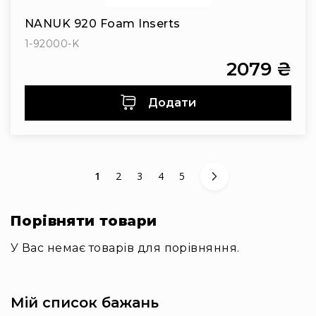
Генератори
піни
NANUK 920 Foam Inserts
Генератори
1-92000-K
вогню
2079 ₴
Генератори
мильних
Додати
бульбашок
Рідина
для
генераторів
Управління
You're currently reading page
Сторінка
Сторінка
Сторінка
Сторінка
1
2
3
4
5
світлом
DMX-
інтерфейси
Порівняти товари
DMX
У Вас немає товарів для порівняння.
контролери
Приймально-
передавачі
Мій список бажань
DMX