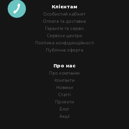
і
Клієнтам
комплектуючі
Особистий кабінет
Камери
Відеокамери
Оплата та доставка
Гарантія та сервіс
Фотокамери
Сервісні центри
PTZ
Політика конфіденційності
камери
Публічна оферта
Відеобари
Вебкамери
Про нас
Екрани
Про компанію
та
Контакти
панелі
Проекційні
Новини
екрани
Статті
Відеопанелі
Проекти
Блог
Аксесуари
і
Акції
комплектуючі