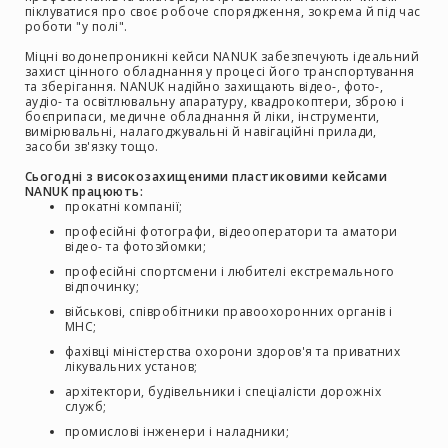
піклуватися про своє робоче спорядження, зокрема й під час
Інсталяційна
роботи "у полі".
акустика
Міцні водонепроникні кейси NANUK забезпечують ідеальний
Лінійні
захист цінного обладнання у процесі його транспортування
та зберігання. NANUK надійно захищають відео-, фото-,
масиви
аудіо- та освітлювальну апаратуру, квадрокоптери, зброю і
боєприпаси, медичне обладнання й ліки, інструменти,
Підсилювачі
вимірювальні, налагоджувальні й навігаційні прилади,
потужності
засоби зв'язку тощо.
Підсилювачі
Сьогодні з високозахищеними пластиковими кейсами
трансляційні
NANUK працюють:
прокатні компанії;
Портативні
професійні фотографи, відеооператори та аматори
акустичні
відео- та фотозйомки;
системи
професійні спортсмени і любителі екстремального
відпочинку;
Аксесуари
та
військові, співробітники правоохоронних органів і
МНС;
комплектуючі
фахівці міністерства охорони здоров'я та приватних
Радіосистеми
лікувальних установ;
Портативні
архітектори, будівельники і спеціалісти дорожніх
системи
служб;
Стаціонарні
промислові інженери і наладники;