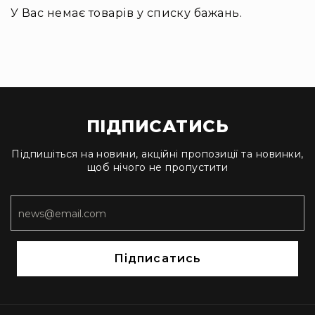
Диммерні
У Вас немає товарів у списку бажань.
контролери
Сплітери,
розподільники
Контролери
для
управління
світлом
ПІДПИСАТИСЬ
DMX
Підпишіться на новини, акційні пропозиції та новинки,
декодери
щоб нічого не пропустити
Аксесуари
Кріплення
для
світлових
приладів
Лампи
Підписатись
Інше
Сцена
Талі,