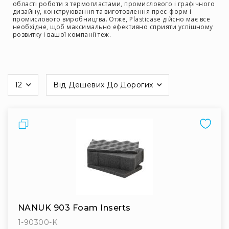
Вокальні
області роботи з термопластами, промислового і графічного
дизайну, конструювання та виготовлення прес-форм і
Інструментальні
промислового виробництва. Отже, Plasticase дійсно має все
необхідне, щоб максимально ефективно сприяти успішному
USB-
розвитку і вашої компанії теж.
мікрофони
Конференційні
Петличні
12
Від Дешевих До Дорогих
на
З
сторінці
оголов'ям
Накамерні
Порівняти
Для
мобільних
пристроїв
Всі
мікрофони
Мікрофонне
підсилення
NANUK 903 Foam Inserts
Аксесуари
1-90300-K