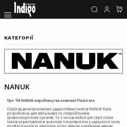
Каталог
Звук
Акустичні
системи
та
КАТЕГОРІЇ
компоненти
Активні
АС
Пасивні
АС
Сабвуфери
Саундбари
NANUK
Сценічні
монітори
Про ТМ NANUK виробництва компанії Plasticase
Cтудійні
Серія водонепроникних ударостійких кейсів NANUK була
монітори
розроблена для військових та співробітників
правоохоронних органів. Та з часом кейси цієї серії стали
Автономна
також користуватися значною популярністю у широкого кола
акустика
професіоналів та аматорів, котрі звикли належним чином