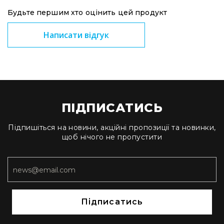
та
комплектуючі
Будьте першим хто оцінить цей продукт
Навушники
Написати відгук
Універсальні
Для
аудіофілів
Для
спорту
Для
ПІДПИСАТИСЬ
моніторингу
Для
Підпишіться на новини, акційні пропозиції та новинки,
Dj
щоб нічого не пропустити
та
студій
Для
перегляду
фільмів/
ТБ
Підписатись
Для