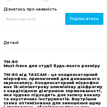
RF
Дізнатись про наявність
кабелі
RF
Підписатись
роз'їєми
Тайм-
коди
Генератори
Деталі
тайм-
кодів
Приймачі
та
TM-80
Must-have для студії будь-якого розміру
передавачі
Дисплеї
TM-80 від TASCAM - це конденсаторний
мікрофон, призначений для домашнього
Аксесуари
звукозапису. Конденсаторний мікрофон
та
має 18-міліметрову алюмінієву діафрагму
комплектуючі
з кардіоїдною діаграмою спрямованості,
яка чудово підходить для запису вокалу
Мікрофони
та акустичних інструментів. Внутрішня
Студійні
схема оптимізована для зменшення шуму