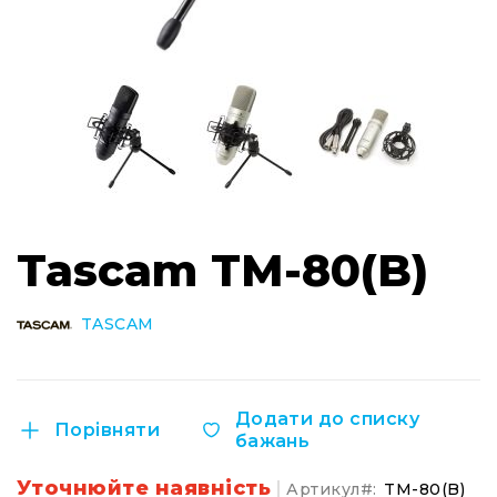
Інсталяційна
акустика
Лінійні
масиви
Підсилювачі
потужності
Підсилювачі
трансляційні
Перейти
Портативні
Tascam TM-80(B)
до
акустичні
початку
системи
галереї
Аксесуари
зображень
TASCAM
та
комплектуючі
Радіосистеми
Додати до списку
Портативні
Порівняти
бажань
системи
Стаціонарні
Уточнюйте наявність
Артикул
TM-80(B)