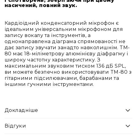
і спотворень, зберігаючи при цьому
Вокальні
насичений, повний звук.
Інструментальні
USB-
Кардіоїдний конденсаторний мікрофон є
мікрофони
ідеальним універсальним мікрофоном для
запису вокалу та інструментів, а
Конференційні
однонаправлена діаграма спрямованості не
Петличні
дає запису звучати занадто навколишнім. TM-
80 має 18-міліметрову алюмінієву діафрагму і
З
широку частотну характеристику. З
оголов'ям
максимальним звуковим тиском 136 дБ SPL,
Накамерні
ви можете безпечно використовувати TM-80 з
гітарними підсилювачами, барабанами та
Для
іншими гучними інструментами.
мобільних
пристроїв
Всі
мікрофони
Докладніше
Мікрофонне
підсилення
Відгуки
Аксесуари