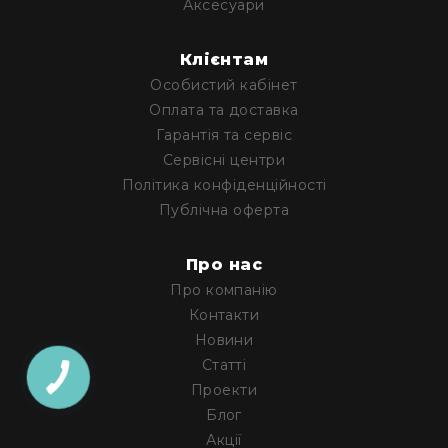
IP
Аксесуари
телефонії
Для
Клієнтам
офісів
Особистий кабінет
та
Оплата та доставка
колл-
центрів
Гарантія та сервіс
Сервісні центри
Аксесуари
і
Політика конфіденційності
комплектуючі
Публічна оферта
Рішення
для
Про нас
трансляцій
Про компанію
звуку
Готові
Контакти
комплекти
Новини
для
Статті
нарад
Проекти
і
конференцій
Блог
Акції
Спікерфони