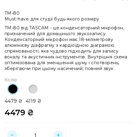
системи
Моніторінг
TM-80
(IEM)
Must-have для студії будь-якого розміру
Приймачі
TM-80 від TASCAM - це конденсаторний мікрофон,
призначений для домашнього звукозапису.
Передавачі
Конденсаторний мікрофон має 18-міліметрову
Мікрофонні
алюмінієву діафрагму з кардіоїдною діаграмою
голови
спрямованості, яка чудово підходить для запису
вокалу та акустичних інструментів. Внутрішня схема
Всі
оптимізована для зменшення шуму і спотворень,
радіосистеми
зберігаючи при цьому насичений, повний звук.
Аксесуари
Колір
та
комплектуючі
Антени
4479 ₴
4119 ₴
та
антенне
4479 ₴
обладнання
Антени
RF
розподіл