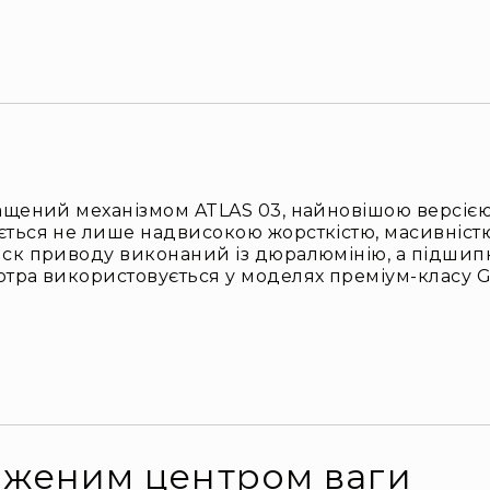
снащений механізмом ATLAS 03, найновішою версіє
ється не лише надвисокою жорсткістю, масивністю
 диск приводу виконаний із дюралюмінію, а підши
отра використовується у моделях преміум-класу Gra
иженим центром ваги