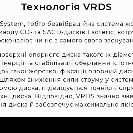
Технологія VRDS
 System, тобто безвібраційна система ж
иводу CD- та SACD-дисків Esoteric, котр
сконалює чи не з самого свого заснува
оверхні опорного диска такого ж діаме
нерції та стабілізації обертання істотн
док такої жорсткої фіксації опорний ди
шляхом зниження сили струму у системі
мою диска, підвищується точність спря
хні диска. Відповідно, VRDS значно зме
ня диска й забезпечує максимально якіс