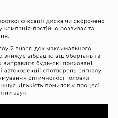
орсткої фіксації диска чи скорочено
у компанія постійно розвиває та
ння.
тру й внаслідок максимального
о знижує вібрацію від обертань та
ск виправляє будь-які приховані
 автокорекції спотворень сигналу,
мування оптичної осі головки
ншує кількість помилок у процесі
ний звук.