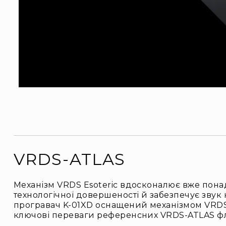
VRDS-ATLAS
Механізм VRDS Esoteric вдосконалює вже пона
технологічної довершеності й забезпечує звук н
програвач K-01XD оснащений механізмом VRDS-A
ключові переваги референсних VRDS-ATLAS флаг