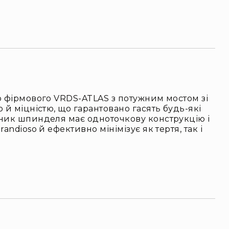
ю фірмового VRDS-ATLAS з потужним мостом зі
 й міцністю, що гарантовано гасять будь-які
пник шпинделя має одноточкову конструкцію і
ndioso й ефективно мінімізує як тертя, так і