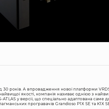
д 30 років. А впровадження нової платформи VRDS
айвищої якості, компанія називає однією з найвиз
TLAS у версії, що спеціально адаптована саме дл
манських програвачів Grandioso P1X SE та K1X S