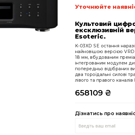
Уточнюйте наявні
Культовий цифро
ексклюзивній вер
Esoteric.
K-03XD SE остання наразі
найновішою версією VRDS
18 мм, вбудованим премі
інтегрованим модулем ди
попередньо відібраних ви
два тороїдальні силові т
лівого та правого каналі
658109 ₴
Дізнатись про наявні