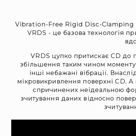
Vibration-Free Rigid Disc-Clamping
VRDS - це базова технологія пр
вдо
VRDS цупко притискає CD до п
збільшення таким чином моменту і
інші небажані вібрації. Внаслі
мікровикривлення поверхні CD. А 
спричинених неідеальною фор
зчитування даних відносно повер
зчитуван