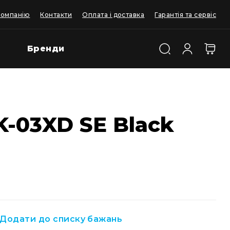
компанію
Контакти
Оплата і доставка
Гарантія та сервіс
Бренди
 K-03XD SE Black
Додати до списку бажань