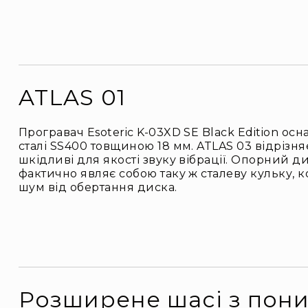
ATLAS 01
Програвач Esoteric K-03XD SE Black Edition о
сталі SS400 товщиною 18 мм. ATLAS 03 відрізня
шкідливі для якості звуку вібрації. Опорний
фактично являє собою таку ж сталеву кульку, к
шум від обертання диска.
Розширене шасі з пон