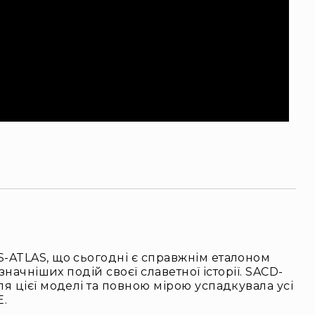
-ATLAS, що сьогодні є справжнім еталоном
начніших подій своєї славетної історії. SACD-
я цієї моделі та повною мірою успадкувала усі
E.