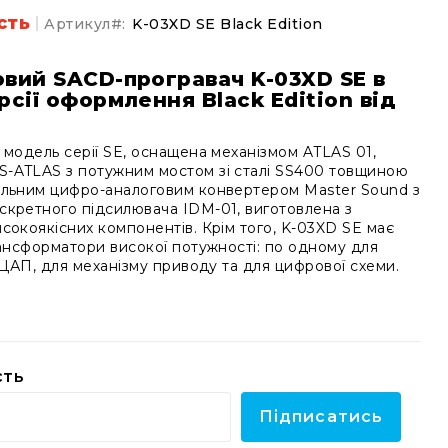
сть
Артикул
K-03XD SE Black Edition
вий SACD-програвач K-03XD SE в
сії оформлення Black Edition від
 модель серії SE, оснащена механізмом ATLAS 01,
-ATLAS з потужним мостом зі сталі SS400 товщиною
альним цифро-аналоговим конвертером Master Sound з
скретного підсилювача IDM-01, виготовлена з
сокоякісних компонентів. Крім того, K-03XD SE має
рансформатори високої потужності: по одному для
в ЦАП, для механізму приводу та для цифрової схеми.
сть
Підписатись