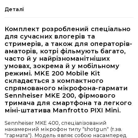
RF
Деталі
кабелі
RF
Комплект розроблений спеціально
роз'їєми
для сучасних влогерів та
Тайм-
стримерів, а також для операторів-
коди
аматорів, котрі фільмують багато,
Генератори
тайм-
часто й у найрізноманітніших
кодів
умовах, зокрема й у мобільному
режимі. MKE 200 Mobile Kit
Приймачі
та
складається з компактного
передавачі
спрямованого мікрофона-гармати
Дисплеї
Sennheiser MKE 200, фірмового
тримача для смартфона та легкого
Аксесуари
міні-штатива Manfrotto PIXI Mini.
та
комплектуючі
Sennheiser MKE 400, спеціалізований
Мікрофони
накамерний мікрофон типу "shotgun" (т.зв.
Студійні
"гармата"). Модель являє собою насамперед