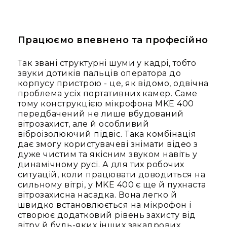
Архітектурне
освітлення
Для
приміщень
Працюємо впевнено та професійно
Просто
Так звані структурні шуми у кадрі, тобто
неба
звуки дотиків пальців оператора до
Для
корпусу пристрою - це, як відомо, одвічна
занурення
проблема усіх портативних камер. Саме
тому конструкцією мікрофона MKE 400
Ефекти
передбачений не лише вбудований
Стробоскопи
вітрозахист, але й особливий
Лазери
віброізолюючий підвіс. Така комбінація
дає змогу користувачеві знімати відео з
Конфетті
дуже чистим та якісним звуком навіть у
машини
динамічному русі. А для тих робочих
Генератори
ситуацій, коли працювати доводиться на
диму/
сильному вітрі, у MKE 400 є ще й пухнаста
туману
вітрозахисна насадка. Вона легко й
швидко встановлюється на мікрофон і
Генератори
створює додатковий рівень захисту від
снігу
вітру й будь-яких інших закадрових