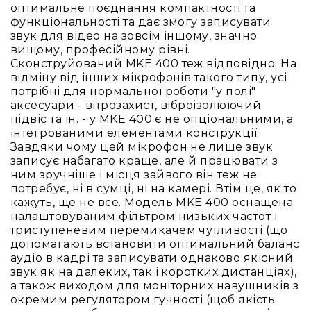
Вокальні
оптимальне поєднання компактності та
функціональності та дає змогу записувати
Інструментальні
звук для відео на зовсім іншому, значно
USB-
вищому, професійному рівні.
мікрофони
Сконструйований MKE 400 теж відповідно. На
відміну від інших мікрофонів такого типу, усі
Конференційні
потрібні для нормальної роботи "у полі"
Петличні
аксесуари - вітрозахист, віброізолюючий
підвіс та ін. - у MKE 400 є не опціональними, а
З
інтегрованими елементами конструкції.
оголов'ям
Завдяки чому цей мікрофон не лише звук
Накамерні
записує набагато краще, але й працювати з
ним зручніше і місця зайвого він теж не
Для
потребує, ні в сумці, ні на камері. Втім це, як то
мобільних
кажуть, ще не все. Модель MKE 400 оснащена
пристроїв
налаштовуваним фільтром низьких частот і
Всі
триступеневим перемикачем чутливості (що
мікрофони
допомагають встановити оптимальний баланс
аудіо в кадрі та записувати однаково якісний
Мікрофонне
звук як на далеких, так і коротких дистанціях),
підсилення
а також виходом для моніторних навушників з
Аксесуари
окремим регулятором гучності (щоб якість