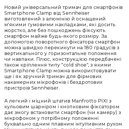
людей
з
Новий універсальний тримач для смартфонів
вадами
Smartphone Clamp від Sennheiser
слуху
виготовлений з алюмінію й оснащений
м'якими гумовими накладками, які досить
Підсилення
жорстко, але без пошкоджень фіксують
для
смартфон майже будь-якого розміру. За
навушників
допомогою поворотного фіксатора смартфон
Аксесуари
можна швидко перекинути на 180 градусів з
і
вертикального у горизонтальне положення
комплектуючі
чи навпаки. Плюс, конструкцією передбачені
також кріплення типу "cold shoe", з якими
Гарнітури
Smartphone Clamp можна використовувати
Для
ще і як зручний тримач для фірмових
трансляцій
накамерних мікрофонів і бездротових
і
пристроїв Sennheiser.
ТБ
Для
А легкий і міцний штатив Manfrotto PIXI з
геймерів/
кульовим шарніром і кнопковим фіксатором
блогерів
дає змогу встановити смартфон (чи камеру) з
мікрофоном у потрібному положенні
Для
буквально одним плавним інтуїтивним рухом.
домашньої