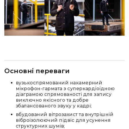
Конференційні
системи
Бари
Системи
синхронного
перекладу
Презентаційні/
екскурсійні
системи
Основні переваги
Системи
службового
зв'язку
вузькоспрямований накамерний
мікрофон-гармата з суперкардіоїдною
Панелі
діаграмою спрямованості для запису
керування
виключно якісного та добре
Процесори
збалансованого звуку у кадрі;
та
вбудований вітрозахист та внутрішній
обробка
віброізолюючий підвіс для усунення
звуку
структурних шумів;
Мікшери