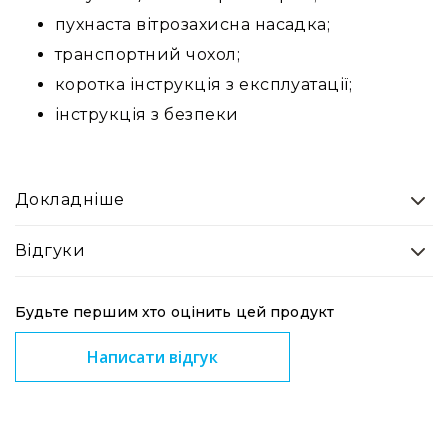
ударні
та
пухнаста вітрозахисна насадка;
перкусія
транспортний чохол;
Механіка,
коротка інструкція з експлуатації;
стійки
та
інструкція з безпеки
педалі
Палички
Пластики
Докладніше
Стільчики
Аксесуари
Відгуки
та
комплектуючі
Будьте першим хто оцінить цей продукт
Клавішні
інструменти
Написати відгук
Піаніно
та
роялі
Цифрові