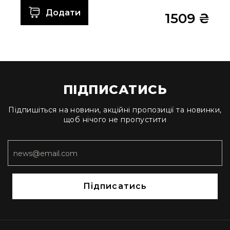
Додати
Комутатори
1509 ₴
Інструменти
Аксесуари
Аксесуари
Стійки
та
ПІДПИСАТИСЬ
кріплення
Мікрофонні
Підпишіться на новини, акційні пропозиції та новинки,
вудки
щоб нічого не пропустити
Вітрозахист
Захисні
кейси
Чохли
та
Підписатись
органайзери
Сумки
та
рюкзаки