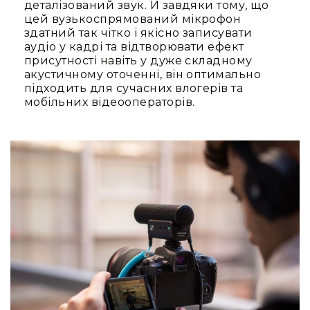
деталізований звук. Й завдяки тому, що
та
цей вузькоспрямований мікрофон
комплектуючі
здатний так чітко і якісно записувати
Світло
аудіо у кадрі та відтворювати ефект
Динамічне
присутності навіть у дуже складному
світло
акустичному оточенні, він оптимально
Прилади
підходить для сучасних влогерів та
LED
мобільних відеооператорів.
Прилади
LED
мультиспектральні
Прилади
LED
мултичіпові
Прилади
з
газоразрядною
лампою
Прилади
лазерні