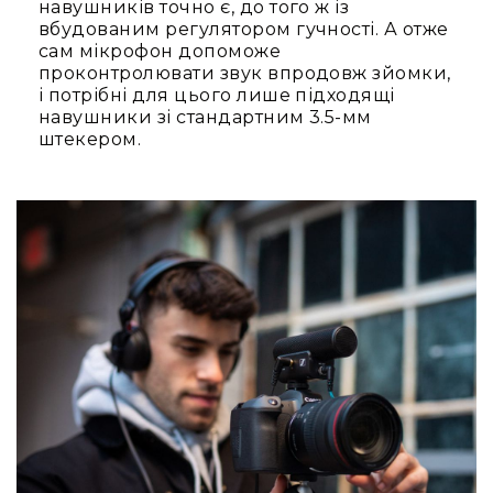
Пульти
навушників точно є, до того ж із
та
вбудованим регулятором гучності. А отже
комутатори
сам мікрофон допоможе
Пульти
проконтролювати звук впродовж зйомки,
і потрібні для цього лише підходящі
Матричні
навушники зі стандартним 3.5-мм
комутатори
штекером.
Аксесуари
і
комплектуючі
Аксесуари
Музичні
інструменти
Гітари
та
гітарне
обладнання
Електрогітари
Бас-
гітари
Акустичні