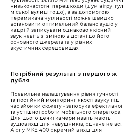
чутливості. Фільтр миттєво усуває будь-які
і
низькочастотні перешкоди (шум вітру, гул
комплектуючі
міської вулиці тощо), а за допомогою
Камери
перемикача чутливості можна швидко
Відеокамери
встановити оптимальний баланс аудіо у
кадрі й записувати однаково якісний
Фотокамери
звук навіть зі зміною відстані до його
PTZ
основного джерела та у різних
камери
акустичних середовищах.
Відеобари
Вебкамери
Екрани
Потрібний результат з першого ж
та
дубля
панелі
Проекційні
Правильне налаштування рівня гучності
екрани
та постійний моніторинг якості звуку під
Відеопанелі
час зйомки сюжету - запорука ефективної
та успішної роботи мобільного оператора.
Аксесуари
Для цього деякі камери навіть мають
і
аудіовихід для навушників, одначе не всі.
комплектуючі
А от у MKE 400 окремий вихід для