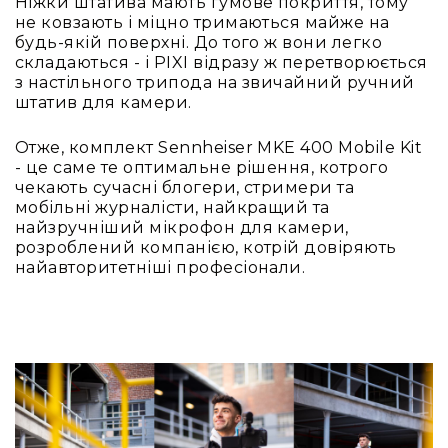
Ніжки штатива мають гумове покриття, тому
IP
не ковзають і міцно тримаються майже на
телефонії
будь-якій поверхні. До того ж вони легко
Для
складаються - і PIXI відразу ж перетворюється
офісів
з настільного трипода на звичайний ручний
та
штатив для камери.
колл-
центрів
Отже, комплект Sennheiser MKE 400 Mobile Kit
Аксесуари
- це саме те оптимальне рішення, котрого
і
чекають сучасні блогери, стримери та
комплектуючі
мобільні журналісти, найкращий та
найзручніший мікрофон для камери,
Рішення
розроблений компанією, котрій довіряють
для
найавторитетніші професіонали.
трансляцій
звуку
Готові
комплекти
для
нарад
і
конференцій
Спікерфони