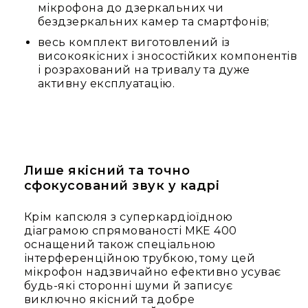
Стаціонарні
мікрофона до дзеркальних чи
бездзеркальних камер та смартфонів;
Накамерні
весь комплект виготовлений із
Аксесуари
високоякісних і зносостійких компонентів
та
і розрахований на тривалу та дуже
компоненти
активну експлуатацію.
Програвачі/
ресівери/
ЦАПи
Програвачі
вінілу
Лише якісний та точно
Ресивери
сфокусований звук у кадрі
та
програвачі
Крім капсюля з суперкардіоїдною
ЦАПи
діаграмою спрямованості MKE 400
та
оснащений також спеціальною
підсилювачі
інтерференційною трубкою, тому цей
Док-
мікрофон надзвичайно ефективно усуває
станції
будь-які сторонні шуми й записує
виключно якісний та добре
Аксесуари