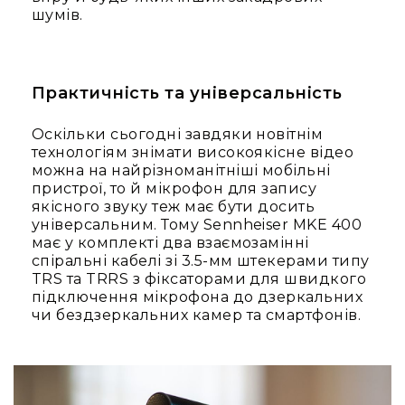
Генератори
шумів.
піни
Генератори
вогню
Практичність та універсальність
Генератори
мильних
бульбашок
Оскільки сьогодні завдяки новітнім
технологіям знімати високоякісне відео
Рідина
можна на найрізноманітніші мобільні
для
пристрої, то й мікрофон для запису
генераторів
якісного звуку теж має бути досить
Управління
універсальним. Тому Sennheiser MKE 400
світлом
має у комплекті два взаємозамінні
DMX-
спіральні кабелі зі 3.5-мм штекерами типу
інтерфейси
TRS та TRRS з фіксаторами для швидкого
підключення мікрофона до дзеркальних
DMX
чи бездзеркальних камер та смартфонів.
контролери
Приймально-
передавачі
DMX