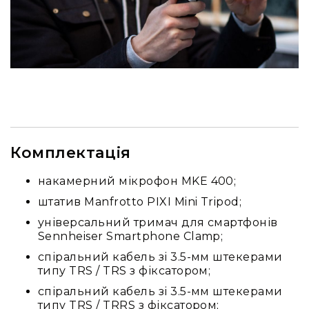
гітари
Класичні
гітари
Гітарні
підсилювачі
Гітарні
кабінети
Комбопідсилювачі
Комплектація
Аксесуари
та
накамерний мікрофон MKE 400;
компоненти
штатив Manfrotto PIXI Mini Tripod;
Ударні
інструменти
універсальний тримач для смартфонів
Акустичні
Sennheiser Smartphone Clamp;
ударні
спіральний кабель зі 3.5-мм штекерами
та
типу TRS / TRS з фіксатором;
перкусія
спіральний кабель зі 3.5-мм штекерами
Електроні
типу TRS / TRRS з фіксатором;