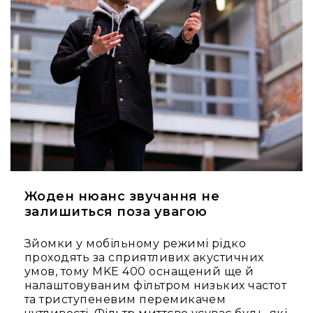
лебідки
Підйомники
Ферми
та
комплектуючі
Елементи
сценічної
підлоги
Комплекти
сценічних
стійок
Жоден нюанс звучання не
Різне
залишиться поза увагою
Відео
Проектори
Зйомки у мобільному режимі рідко
Проектори
проходять за сприятливих акустичних
Інтерактивні
умов, тому MKE 400 оснащений ще й
дошки
налаштовуваним фільтром низьких частот
та триступеневим перемикачем
Аксесуари