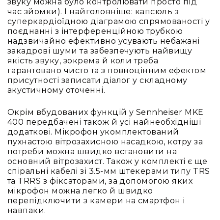
та
звуку можна було контролювати просто під
комплектуючі
час зйомки). І найголовніше: капсюль з
суперкардіоїдною діаграмою спрямованості у
Навушники
поєднанні з інтерференційною трубкою
Універсальні
надзвичайно ефективно усувають небажані
Для
закадрові шуми та забезпечують найвищу
аудіофілів
якість звуку, зокрема й коли треба
гарантовано чисто та з повноцінним ефектом
Для
присутності записати діалог у складному
спорту
акустичному оточенні.
Для
моніторингу
Окрім вбудованих функцій у Sennheiser MKE
400 передбачені також й усі найнеобхідніші
Для
додаткові. Мікрофон укомплектований
Dj
пухнастою вітрозахисною насадкою, котру за
та
потреби можна швидко встановити на
студій
основний вітрозахист. Також у комплекті є ще
Для
спіральні кабелі зі 3.5-мм штекерами типу TRS
перегляду
та TRRS з фіксаторами, за допомогою яких
фільмів/
мікрофон можна легко й швидко
ТБ
перепідключити з камери на смартфон і
навпаки.
Для