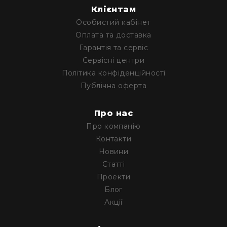
та
Клієнтам
домашніх
студій
Особистий кабінет
Для
Оплата та доставка
перегляду
Гарантія та сервіс
фільмів/
Сервісні центри
ТБ
Політика конфіденційності
Для
Публічна оферта
людей
з
вадами
Про нас
слуху
Про компанію
Аксесуари
Контакти
Товари
Новини
для
Статті
геймерів/
Проекти
блогерів
Блог
Гарнітури
Акції
Мікрофони
Звукові