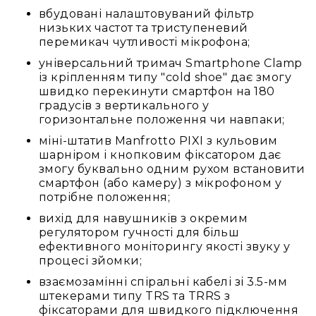
та
вбудовані налаштовуваний фільтр
консолі
низьких частот та триступеневий
перемикач чутливості мікрофона;
Аудіоінтерфейси
універсальний тримач Smartphone Clamp
Процесори
із кріпленням типу "cold shoe" дає змогу
та
швидко перекинути смартфон на 180
кросовери
градусів з вертикального у
Сплітери,
горизонтальне положення чи навпаки;
суматори,
міні-штатив Manfrotto PIXI з кульовим
ді-
шарніром і кнопковим фіксатором дає
бокси
змогу буквально одним рухом встановити
Аксесуари
смартфон (або камеру) з мікрофоном у
та
потрібне положення;
компоненти
вихід для навушників з окремим
Аудикомп'ютери
регулятором гучності для більш
ефективного моніторингу якості звуку у
Програмне
процесі зйомки;
забезпечення
взаємозамінні спіральні кабелі зі 3.5-мм
Рекордери
штекерами типу TRS та TRRS з
Портативні
фіксаторами для швидкого підключення