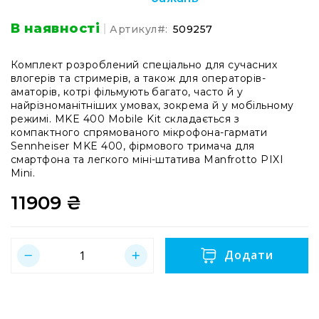
системи
Моніторінг
В наявності
Артикул
509257
(IEM)
Приймачі
Комплект розроблений спеціально для сучасних
влогерів та стримерів, а також для операторів-
Передавачі
аматорів, котрі фільмують багато, часто й у
Мікрофонні
найрізноманітніших умовах, зокрема й у мобільному
голови
режимі. MKE 400 Mobile Kit складається з
компактного спрямованого мікрофона-гармати
Всі
Sennheiser MKE 400, фірмового тримача для
радіосистеми
смартфона та легкого міні-штатива Manfrotto PIXI
Mini.
Аксесуари
та
11909 ₴
комплектуючі
Антени
та
антенне
Додати
обладнання
Антени
RF
розподіл