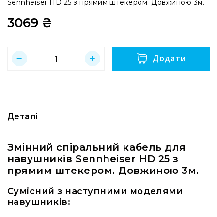
системи
Sennheiser HD 25 з прямим штекером. Довжиною 3м.
Моніторінг
3069 ₴
(IEM)
Приймачі
Передавачі
Додати
Мікрофонні
голови
Всі
радіосистеми
Деталі
Аксесуари
та
комплектуючі
Змінний спіральний кабель для
Антени
навушників Sennheiser HD 25 з
та
прямим штекером. Довжиною 3м.
антенне
обладнання
Сумісний з наступними моделями
Антени
навушників:
RF
розподіл