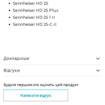
Sennheiser HD 25
RF
Sennheiser HD 25 Plus
кабелі
Sennheiser HD 25 1-II
RF
роз'їєми
Sennheiser HD 25-C-II
Тайм-
коди
Генератори
тайм-
кодів
Приймачі
Докладніше
та
передавачі
Відгуки
Дисплеї
Аксесуари
та
Будьте першим хто оцінить цей продукт
комплектуючі
Написати відгук
Мікрофони
Студійні