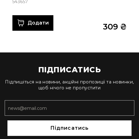
людей
543657
з
вадами
слуху
Додати
309 ₴
Підсилення
для
навушників
Аксесуари
і
комплектуючі
ПІДПИСАТИСЬ
Гарнітури
Для
Підпишіться на новини, акційні пропозиції та новинки,
трансляцій
щоб нічого не пропустити
і
ТБ
Для
геймерів/
блогерів
Для
Підписатись
домашньої