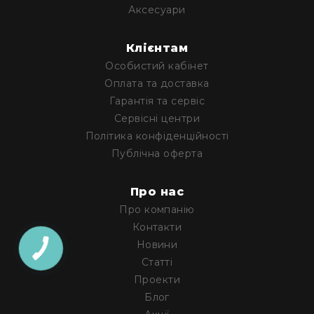
Аксесуари
Конференційні
системи
Клієнтам
Бари
Особистий кабінет
Системи
Оплата та доставка
синхронного
Гарантія та сервіс
перекладу
Сервісні центри
Презентаційні/
Політика конфіденційності
екскурсійні
системи
Публічна оферта
Системи
службового
Про нас
зв'язку
Про компанію
Панелі
Контакти
керування
Новини
Процесори
Статті
та
Проекти
обробка
Блог
звуку
Мікшери