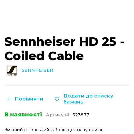
Інсталяційна
акустика
Лінійні
масиви
Перейти
до
Підсилювачі
Sennheiser HD 25 -
початку
потужності
галереї
Coiled Cable
Підсилювачі
зображень
трансляційні
Портативні
SENNHEISER
акустичні
системи
Аксесуари
та
Додати до списку
Порівняти
комплектуючі
бажань
Радіосистеми
В наявності
Портативні
Артикул
523877
системи
Стаціонарні
Змінний спіральний кабель для навушників