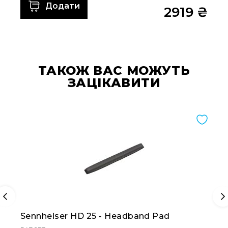
та
Додати
2919 ₴
комплектуючі
Навушники
Універсальні
Для
аудіофілів
ТАКОЖ ВАС МОЖУТЬ
Для
ЗАЦІКАВИТИ
спорту
Для
моніторингу
Для
Dj
та
студій
Для
перегляду
фільмів/
ТБ
Sennheiser HD 25 - Headband Pad
Для