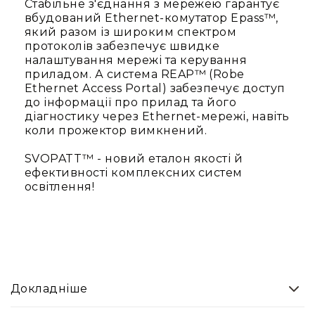
Стабільне з'єднання з мережею гарантує
Архітектурне
вбудований Ethernet-комутатор Epass™,
освітлення
який разом із широким спектром
Для
протоколів забезпечує швидке
приміщень
налаштування мережі та керування
приладом. А система REAP™ (Robe
Просто
Ethernet Access Portal) забезпечує доступ
неба
до інформації про прилад та його
Для
діагностику через Ethernet-мережі, навіть
занурення
коли прожектор вимкнений.
Ефекти
SVOPATT™ - новий еталон якості й
Стробоскопи
ефективності комплексних систем
Лазери
освітлення!
Конфетті
машини
Генератори
диму/
туману
Генератори
Докладніше
снігу