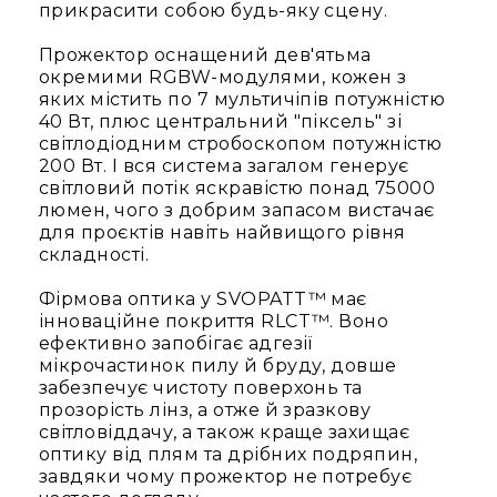
прикрасити собою будь-яку сцену.
Конференційні
системи
Прожектор оснащений дев'ятьма
окремими RGBW-модулями, кожен з
Бари
яких містить по 7 мультичіпів потужністю
Системи
40 Вт, плюс центральний "піксель" зі
синхронного
світлодіодним стробоскопом потужністю
перекладу
200 Вт. І вся система загалом генерує
світловий потік яскравістю понад 75000
Презентаційні/
люмен, чого з добрим запасом вистачає
екскурсійні
для проєктів навіть найвищого рівня
системи
складності.
Системи
службового
Фірмова оптика у SVOPATT™ має
зв'язку
інноваційне покриття RLCT™. Воно
ефективно запобігає адгезії
Панелі
мікрочастинок пилу й бруду, довше
керування
забезпечує чистоту поверхонь та
Процесори
прозорість лінз, а отже й зразкову
та
світловіддачу, а також краще захищає
обробка
оптику від плям та дрібних подряпин,
звуку
завдяки чому прожектор не потребує
Мікшери