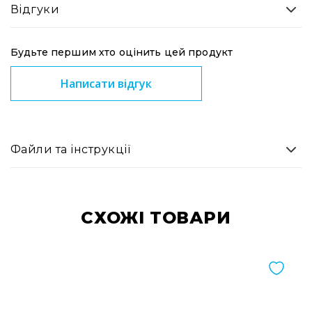
Генератори
Відгуки
піни
Генератори
Будьте першим хто оцінить цей продукт
вогню
Генератори
Написати відгук
мильних
бульбашок
Рідина
для
Файли та інструкції
генераторів
Управління
світлом
DMX-
CХОЖІ ТОВАРИ
інтерфейси
DMX
контролери
Приймально-
передавачі
DMX