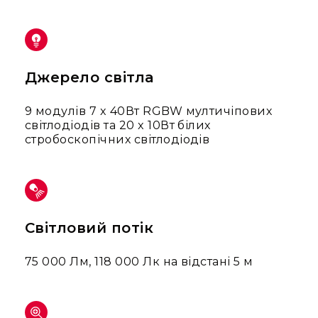
Вокальні
Інструментальні
USB-
мікрофони
Джерело світла
Конференційні
Петличні
9 модулів 7 x 40Вт RGBW мултичіпових
світлодіодів та 20 x 10Вт білих
З
стробоскопічних світлодіодів
оголов'ям
Накамерні
Для
мобільних
пристроїв
Світловий потік
Всі
мікрофони
75 000 Лм, 118 000 Лк на відстані 5 м
Мікрофонне
підсилення
Аксесуари