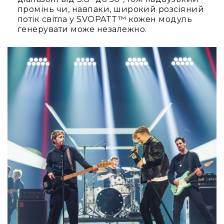
Стаціонарні
промінь чи, навпаки, широкий розсіяний
потік світла у SVOPATT™ кожен модуль
Накамерні
генерувати може незалежно.
Аксесуари
та
компоненти
Програвачі/
ресівери/
ЦАПи
Програвачі
вінілу
Ресивери
та
програвачі
ЦАПи
та
підсилювачі
Док-
станції
Аксесуари