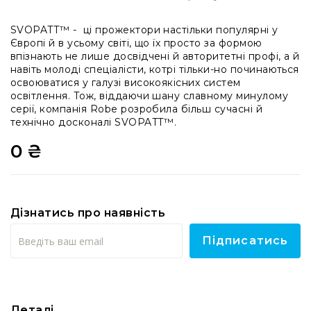
системи
Моніторінг
SVOPATT™ - ці прожектори настільки популярні у
(IEM)
Європі й в усьому світі, що їх просто за формою
впізнають не лише досвідчені й авторитетні профі, а й
Приймачі
навіть молоді спеціалісти, котрі тільки-но починаються
Передавачі
освоюватися у галузі високоякісних систем
освітлення. Тож, віддаючи шану славному минулому
Мікрофонні
серії, компанія Robe розробила більш сучасні й
голови
технічно досконалі SVOPATT™.
Всі
0 ₴
радіосистеми
Аксесуари
та
комплектуючі
Дізнатись про наявність
Антени
та
Підписатись
антенне
обладнання
Антени
RF
розподіл
Деталі