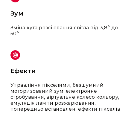
та
комплектуючі
Зум
Навушники
Універсальні
Зміна кута розсіювання світла від 3,8° до
Для
50°
аудіофілів
Для
спорту
Для
моніторингу
Ефекти
Для
Dj
Управління пікселями, безшумний
та
моторизований зум, електронне
студій
стробування, віртуальне колесо кольору,
Для
емуляція лампи розжарювання,
перегляду
попередньо встановлені ефекти пікселів
фільмів/
ТБ
Для