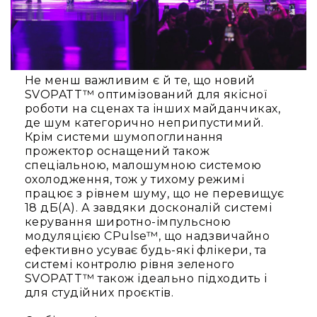
Прилади
цифрові
Статичне
світло
Прилади
Не менш важливим є й те, що новий
LED
SVOPATT™ оптимізований для якісної
Прилади
роботи на сценах та інших майданчиках,
LED
де шум категорично неприпустимий.
мультиспектральні
Крім системи шумопоглинання
прожектор оснащений також
Прилади
спеціальною, малошумною системою
LED
охолодження, тож у тихому режимі
мултичіпові
працює з рівнем шуму, що не перевищує
Прилади
18 дБ(А). А завдяки досконалій системі
з
керування широтно-імпульсною
газоразрядною
модуляцією CPulse™, що надзвичайно
лампою
ефективно усуває будь-які флікери, та
системі контролю рівня зеленого
Прилади
SVOPATT™ також ідеально підходить і
з
для студійних проєктів.
вольфрамовою
лампою