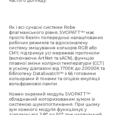
частого догляду.
та
консолі
Аудіоінтерфейси
Процесори
Як і всі сучасні системи Robe
та
флагманського рівня, SVOPATT™ має
кросовери
просто безліч попередньо налаштованих
робочих режимів та вдосконалену
Сплітери,
систему змішування кольорів RGB або
суматори,
CMY, підтримує усі мережеві протоколи
ді-
(включаючи ArtNet та sACN), функцію
бокси
плавної зміни колірної температури (CCT)
Аксесуари
в усьому діапазоні від 1700K до 20000K та
та
бібліотеку DataSwatch™ з 66 готовими
компоненти
кольорами й тонами та опцією емуляції
вольфрамової лампи.
Аудикомп'ютери
Програмне
Кожен окремий модуль SVOPATT™
забезпечення
обладнаний моторизованим зумом із
системою шумопоглинання. При цьому
Рекордери
зум кожного модуля функціонує у
Портативні
діапазоні від 3.8° до 50°, тож надвузький