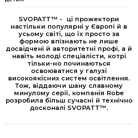
RF
кабелі
SVOPATT™ - ці прожектори
RF
настільки популярні у Європі й в
роз'їєми
усьому світі, що їх просто за
Тайм-
формою впізнають не лише
коди
досвідчені й авторитетні профі, а й
Генератори
навіть молоді спеціалісти, котрі
тайм-
тільки-но починаються
кодів
освоюватися у галузі
Приймачі
високоякісних систем освітлення.
та
Тож, віддаючи шану славному
передавачі
минулому серії, компанія Robe
Дисплеї
розробила більш сучасні й технічно
Аксесуари
досконалі SVOPATT™.
та
комплектуючі
Мікрофони
Студійні