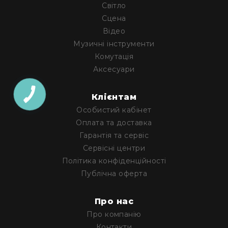
і
Світло
комплектуючі
Сцена
Камери
Відео
Відеокамери
Музичні інструменти
Фотокамери
Комутація
PTZ
Аксесуари
камери
КНОПКА
Відеобари
Клієнтам
ЗВ'ЯЗКУ
Вебкамери
Особистий кабінет
Оплата та доставка
Екрани
та
Гарантія та сервіс
панелі
Сервісні центри
Проекційні
Політика конфіденційності
екрани
Публічна оферта
Відеопанелі
Аксесуари
Про нас
і
Про компанію
комплектуючі
Контакти