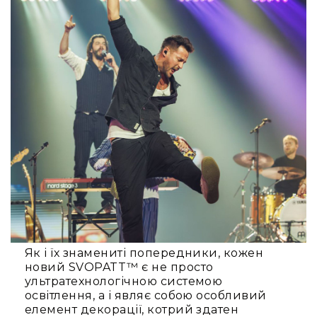
IP
телефонії
Для
офісів
та
колл-
центрів
Аксесуари
і
комплектуючі
Рішення
для
трансляцій
звуку
Готові
комплекти
для
Як і їх знамениті попередники, кожен
нарад
новий SVOPATT™ є не просто
і
ультратехнологічною системою
конференцій
освітлення, а і являє собою особливий
елемент декорації, котрий здатен
Спікерфони